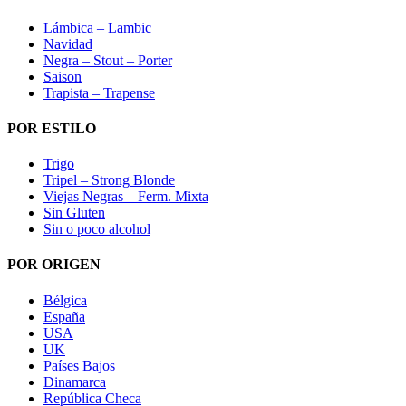
Lámbica – Lambic
Navidad
Negra – Stout – Porter
Saison
Trapista – Trapense
POR ESTILO
Trigo
Tripel – Strong Blonde
Viejas Negras – Ferm. Mixta
Sin Gluten
Sin o poco alcohol
POR ORIGEN
Bélgica
España
USA
UK
Países Bajos
Dinamarca
República Checa