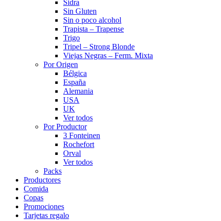
Sidra
Sin Gluten
Sin o poco alcohol
Trapista – Trapense
Trigo
Tripel – Strong Blonde
Viejas Negras – Ferm. Mixta
Por Origen
Bélgica
España
Alemania
USA
UK
Ver todos
Por Productor
3 Fonteinen
Rochefort
Orval
Ver todos
Packs
Productores
Comida
Copas
Promociones
Tarjetas regalo