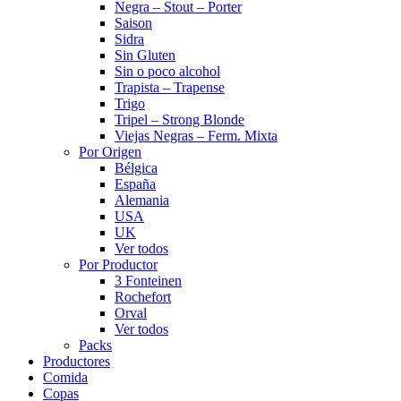
Negra – Stout – Porter
Saison
Sidra
Sin Gluten
Sin o poco alcohol
Trapista – Trapense
Trigo
Tripel – Strong Blonde
Viejas Negras – Ferm. Mixta
Por Origen
Bélgica
España
Alemania
USA
UK
Ver todos
Por Productor
3 Fonteinen
Rochefort
Orval
Ver todos
Packs
Productores
Comida
Copas