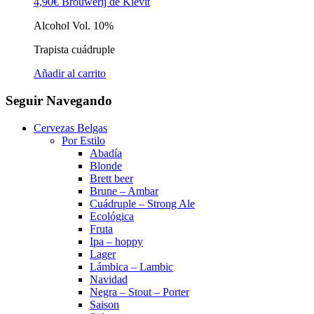
4,90
€
Brouwerij de Kievit
Alcohol Vol. 10%
Trapista cuádruple
Añadir al carrito
Seguir Navegando
Cervezas Belgas
Por Estilo
Abadía
Blonde
Brett beer
Brune – Ambar
Cuádruple – Strong Ale
Ecológica
Fruta
Ipa – hoppy
Lager
Lámbica – Lambic
Navidad
Negra – Stout – Porter
Saison