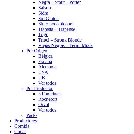
Negra – Stout – Porter
Saison
Sidra
Sin Gluten
Sin o poco alcohol
Trapista – Trapense
Trigo
Tripel – Strong Blonde
Viejas Negras – Ferm. Mixta
Por Origen
Bélgica
España
Alemania
USA
UK
Ver todos
Por Productor
3 Fonteinen
Rochefort
Orval
Ver todos
Packs
Productores
Comida
Copas