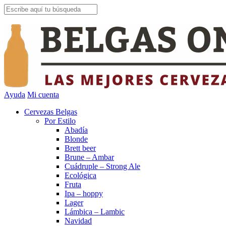
Ayuda
Mi cuenta
Cervezas Belgas
Por Estilo
Abadía
Blonde
Brett beer
Brune – Ambar
Cuádruple – Strong Ale
Ecológica
Fruta
Ipa – hoppy
Lager
Lámbica – Lambic
Navidad