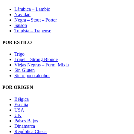
Lámbica – Lambic
Navidad
Negra – Stout – Porter
Saison
Trapista – Trapense
POR ESTILO
Trigo
Tripel – Strong Blonde
Viejas Negras – Ferm. Mixta
Sin Gluten
Sin o poco alcohol
POR ORIGEN
Bélgica
España
USA
UK
Países Bajos
Dinamarca
República Checa