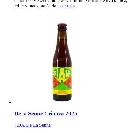
en barrica y 30% lambic de Girardin. Aromas de uva blanca,
roble y manzana ácida.
Leer más
De la Senne Crianza 2025
4,60
€
De La Senne