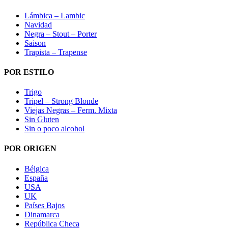
Lámbica – Lambic
Navidad
Negra – Stout – Porter
Saison
Trapista – Trapense
POR ESTILO
Trigo
Tripel – Strong Blonde
Viejas Negras – Ferm. Mixta
Sin Gluten
Sin o poco alcohol
POR ORIGEN
Bélgica
España
USA
UK
Países Bajos
Dinamarca
República Checa