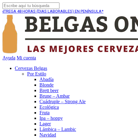
 HORAS (DIAS LABORABLES) EN PENÍNSULA*
ENVÍO GRA
Ayuda
Mi cuenta
Cervezas Belgas
Por Estilo
Abadía
Blonde
Brett beer
Brune – Ambar
Cuádruple – Strong Ale
Ecológica
Fruta
Ipa – hoppy
Lager
Lámbica – Lambic
Navidad