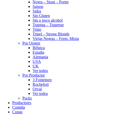
Negra – Stout – Porter
Saison
Sidra
Sin Gluten
Sin o poco alcohol
Trapista – Trapense
Trigo
Tripel – Strong Blonde
Viejas Negras – Ferm. Mixta
Por Origen
Bélgica
España
Alemania
USA
UK
Ver todos
Por Productor
3 Fonteinen
Rochefort
Orval
Ver todos
Packs
Productores
Comida
Copas