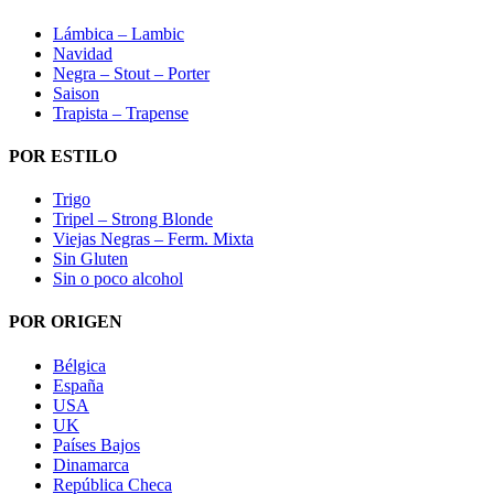
Lámbica – Lambic
Navidad
Negra – Stout – Porter
Saison
Trapista – Trapense
POR ESTILO
Trigo
Tripel – Strong Blonde
Viejas Negras – Ferm. Mixta
Sin Gluten
Sin o poco alcohol
POR ORIGEN
Bélgica
España
USA
UK
Países Bajos
Dinamarca
República Checa