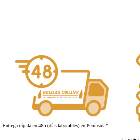
Alcohol Vol. 6%
Añadir al carrito
Entrega rápida en 48h (días laborables) en Península*
La mejor 