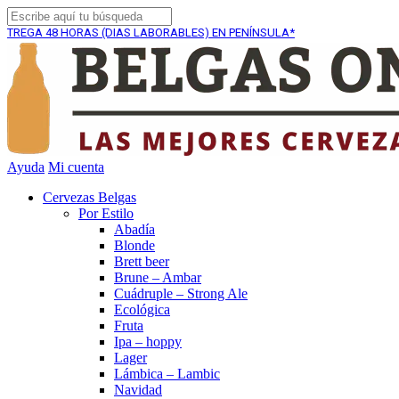
 HORAS (DIAS LABORABLES) EN PENÍNSULA*
ENVÍO GRA
Ayuda
Mi cuenta
Cervezas Belgas
Por Estilo
Abadía
Blonde
Brett beer
Brune – Ambar
Cuádruple – Strong Ale
Ecológica
Fruta
Ipa – hoppy
Lager
Lámbica – Lambic
Navidad