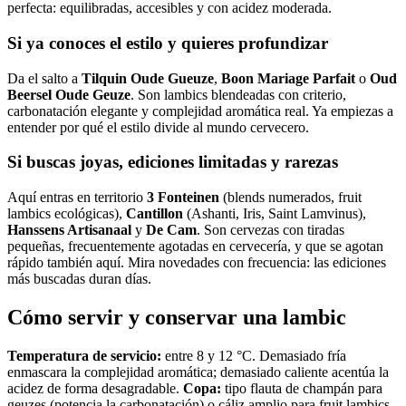
perfecta: equilibradas, accesibles y con acidez moderada.
Si ya conoces el estilo y quieres profundizar
Da el salto a
Tilquin Oude Gueuze
,
Boon Mariage Parfait
o
Oud
Beersel Oude Geuze
. Son lambics blendeadas con criterio,
carbonatación elegante y complejidad aromática real. Ya empiezas a
entender por qué el estilo divide al mundo cervecero.
Si buscas joyas, ediciones limitadas y rarezas
Aquí entras en territorio
3 Fonteinen
(blends numerados, fruit
lambics ecológicas),
Cantillon
(Ashanti, Iris, Saint Lamvinus),
Hanssens Artisanaal
y
De Cam
. Son cervezas con tiradas
pequeñas, frecuentemente agotadas en cervecería, y que se agotan
rápido también aquí. Mira novedades con frecuencia: las ediciones
más buscadas duran días.
Cómo servir y conservar una lambic
Temperatura de servicio:
entre 8 y 12 °C. Demasiado fría
enmascara la complejidad aromática; demasiado caliente acentúa la
acidez de forma desagradable.
Copa:
tipo flauta de champán para
geuzes (potencia la carbonatación) o cáliz amplio para fruit lambics