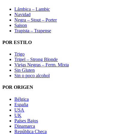
Lámbica – Lambic
Navidad
Negra – Stout – Porter
Saison
Trapista – Trapense
POR ESTILO
Trigo
Tripel – Strong Blonde
Viejas Negras – Ferm. Mixta
Sin Gluten
Sin o poco alcohol
POR ORIGEN
Bélgica
España
USA
UK
Países Bajos
Dinamarca
República Checa