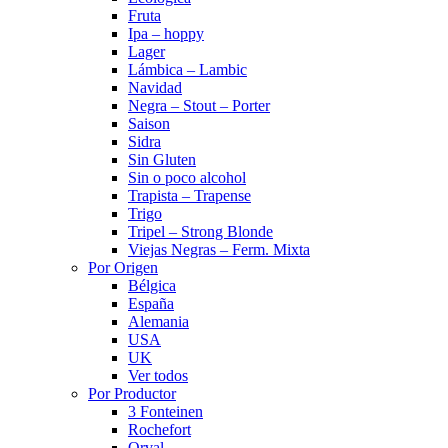
Fruta
Ipa – hoppy
Lager
Lámbica – Lambic
Navidad
Negra – Stout – Porter
Saison
Sidra
Sin Gluten
Sin o poco alcohol
Trapista – Trapense
Trigo
Tripel – Strong Blonde
Viejas Negras – Ferm. Mixta
Por Origen
Bélgica
España
Alemania
USA
UK
Ver todos
Por Productor
3 Fonteinen
Rochefort
Orval