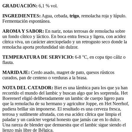
GRADUACIÓN:
6,1 % vol.
INGREDIENTES:
Agua, cebada,
trigo
, remolacha roja y lúpulo.
Fermentación espontánea.
AROMA Y SABOR:
En nariz, notas terrosas de remolacha sobre
un fondo cítrico y láctico. En boca entra fresca y ligera, con acidez
cítrica viva, un carácter aterciopelado y un retrogusto seco donde la
remolacha aporta profundidad sin dulzor.
TEMPERATURA DE SERVICIO:
6-8 °C, en copa tipo cáliz o
flauta.
MARIDAJE:
Cerdo asado, magret de pato, quesos rústicos
curados, pan de centeno o verduras a la brasa.
NOTA DEL CATADOR:
Biet es una lámbica para los que ya han
recorrido el mundo del lambic y buscan algo que les sorprenda. Het
Boerenerf eligió deliberadamente un lambic de cuerpo ligero para
que la remolacha de su hermano y agricultor Joppe, en Het Neerhof,
pudiera brillar sin imponerse. El resultado es una cerveza fresca,
terrosa y sutilmente afrutada, con esa acidez cítrica que limpia el
paladar y un carácter vegetal honesto que jamás cae en lo dulce.
Una rareza de blender que demuestra que el lambic sigue siendo el
lienzo más libre de Bélgica.