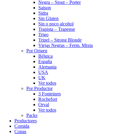
Negra – Stout – Porter
Saison
Sidra
Sin Gluten
Sin o poco alcohol
Trapista – Trapense
Trigo
Tripel – Strong Blonde
Viejas Negras – Ferm. Mixta
Por Origen
Bélgica
España
Alemania
USA
UK
Ver todos
Por Productor
3 Fonteinen
Rochefort
Orval
Ver todos
Packs
Productores
Comida
Copas