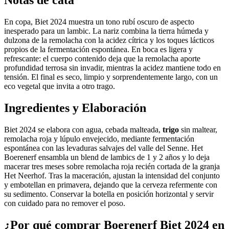
Notas de cata
En copa, Biet 2024 muestra un tono rubí oscuro de aspecto
inesperado para un lambic. La nariz combina la tierra húmeda y
dulzona de la remolacha con la acidez cítrica y los toques lácticos
propios de la fermentación espontánea. En boca es ligera y
refrescante: el cuerpo contenido deja que la remolacha aporte
profundidad terrosa sin invadir, mientras la acidez mantiene todo en
tensión. El final es seco, limpio y sorprendentemente largo, con un
eco vegetal que invita a otro trago.
Ingredientes y Elaboración
Biet 2024 se elabora con agua, cebada malteada,
trigo
sin maltear,
remolacha roja y lúpulo envejecido, mediante fermentación
espontánea con las levaduras salvajes del valle del Senne. Het
Boerenerf ensambla un blend de lambics de 1 y 2 años y lo deja
macerar tres meses sobre remolacha roja recién cortada de la granja
Het Neerhof. Tras la maceración, ajustan la intensidad del conjunto
y embotellan en primavera, dejando que la cerveza refermente con
su sedimento. Conservar la botella en posición horizontal y servir
con cuidado para no remover el poso.
¿Por qué comprar Boerenerf Biet 2024 en