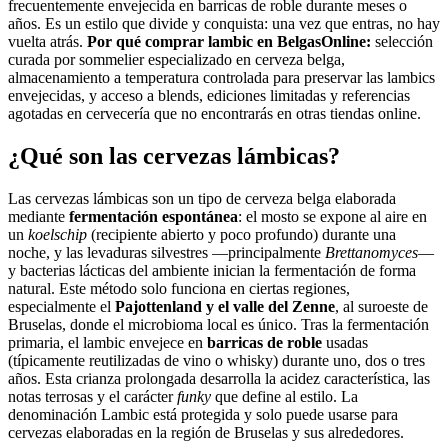
frecuentemente envejecida en barricas de roble durante meses o
años. Es un estilo que divide y conquista: una vez que entras, no hay
vuelta atrás.
Por qué comprar lambic en BelgasOnline:
selección
curada por sommelier especializado en cerveza belga,
almacenamiento a temperatura controlada para preservar las lambics
envejecidas, y acceso a blends, ediciones limitadas y referencias
agotadas en cervecería que no encontrarás en otras tiendas online.
¿Qué son las cervezas lámbicas?
Las cervezas lámbicas son un tipo de cerveza belga elaborada
mediante
fermentación espontánea
: el mosto se expone al aire en
un
koelschip
(recipiente abierto y poco profundo) durante una
noche, y las levaduras silvestres —principalmente
Brettanomyces
—
y bacterias lácticas del ambiente inician la fermentación de forma
natural. Este método solo funciona en ciertas regiones,
especialmente el
Pajottenland y el valle del Zenne
, al suroeste de
Bruselas, donde el microbioma local es único. Tras la fermentación
primaria, el lambic envejece en
barricas de roble
usadas
(típicamente reutilizadas de vino o whisky) durante uno, dos o tres
años. Esta crianza prolongada desarrolla la acidez característica, las
notas terrosas y el carácter
funky
que define al estilo. La
denominación Lambic está protegida y solo puede usarse para
cervezas elaboradas en la región de Bruselas y sus alrededores.