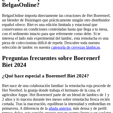
BelgasOnline?
BelgasOnline importa directamente las creaciones de Het Boerenerf,
un blender de Huizingen que prácticamente ningún otro distribuidor
español ofrece. Biet es una edición limitada y estacional que
conservamos en condiciones controladas hasta que llega a tu mesa,
con el sedimento intacto para que refermente como debe. Si te
interesa el lado más experimental del lambic, esta remolacha es una
pieza de coleccionista difícil de repetir. Descubre toda nuestra
selección de lambic en nuestra
categoría de cervezas lámbicas
.
Preguntas frecuentes sobre Boerenerf
Biet 2024
¿Qué hace especial a Boerenerf Biet 2024?
Biet nace de una colaboración familiar: la remolacha roja procede de
Het Neerhof, la granja donde trabaja el hermano de la casa, el
agricultor Joppe. Het Boerenerf parte de un blend de lambics de 1 y
2 años y lo macera durante tres meses sobre remolacha fresca recién
cortada. Tras la maceración, equilibran la intensidad y embotellan en
primavera. A diferencia de la
añada anterior
, más densa y de perfil
terroso-dulce, esta versión apuesta por un cuerpo ligero y un carácter