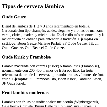
Tipos de cerveza lámbica
Oude Geuze
Blend de lambics de 1, 2 y 3 años refermentado en botella.
Carbonatación tipo champán, acidez elegante y aromas de manzana
verde, cítrico, madera y miel rancia. Es el estilo más reconocible y la
mejor puerta de entrada para entender la tradición.
Ejemplos en
catálogo:
Boon Geuze Mariage Parfait, 3F Oude Geuze, Tilquin
Oude Gueuze, Oud Beersel Oude Geuze.
Oude Kriek y Framboise
Lambic macerada con cerezas (Kriek) o frambuesas (Framboise),
normalmente con 200-450 gramos de fruta por litro. La fruta
refermenta dentro de la cerveza, aportando aromas vibrantes de fruta
cruda.
Ejemplos:
3F Framboos Bio, Boon Kriek, Cantillon Kriek,
3F Oude Kriek.
Fruit lambics modernas
Lambics con frutas no tradicionales: melocotón (Wijnbergperzik,
Gele Perzik), ciruela (Pruim Belle de Louvain), uva (Cuvée La