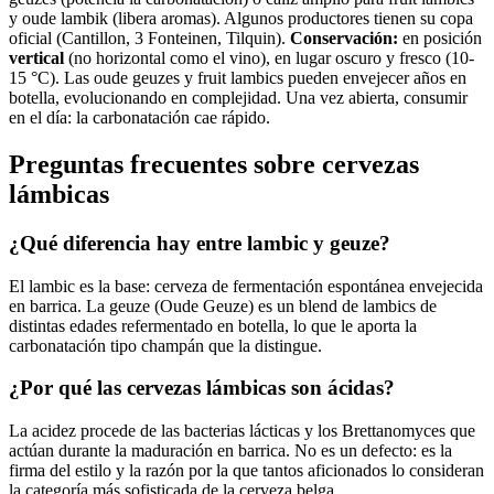
y oude lambik (libera aromas). Algunos productores tienen su copa
oficial (Cantillon, 3 Fonteinen, Tilquin).
Conservación:
en posición
vertical
(no horizontal como el vino), en lugar oscuro y fresco (10-
15 °C). Las oude geuzes y fruit lambics pueden envejecer años en
botella, evolucionando en complejidad. Una vez abierta, consumir
en el día: la carbonatación cae rápido.
Preguntas frecuentes sobre cervezas
lámbicas
¿Qué diferencia hay entre lambic y geuze?
El lambic es la base: cerveza de fermentación espontánea envejecida
en barrica. La geuze (Oude Geuze) es un blend de lambics de
distintas edades refermentado en botella, lo que le aporta la
carbonatación tipo champán que la distingue.
¿Por qué las cervezas lámbicas son ácidas?
La acidez procede de las bacterias lácticas y los Brettanomyces que
actúan durante la maduración en barrica. No es un defecto: es la
firma del estilo y la razón por la que tantos aficionados lo consideran
la categoría más sofisticada de la cerveza belga.