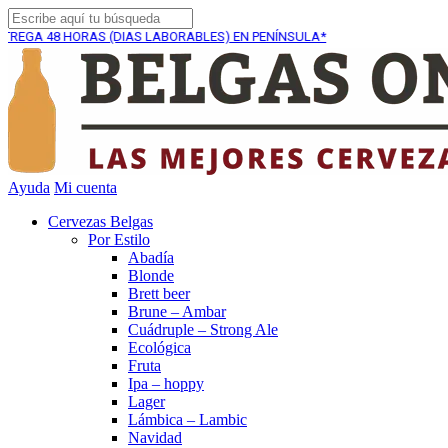
ORAS (DIAS LABORABLES) EN PENÍNSULA*
ENVÍO GRATU
Ayuda
Mi cuenta
Cervezas Belgas
Por Estilo
Abadía
Blonde
Brett beer
Brune – Ambar
Cuádruple – Strong Ale
Ecológica
Fruta
Ipa – hoppy
Lager
Lámbica – Lambic
Navidad