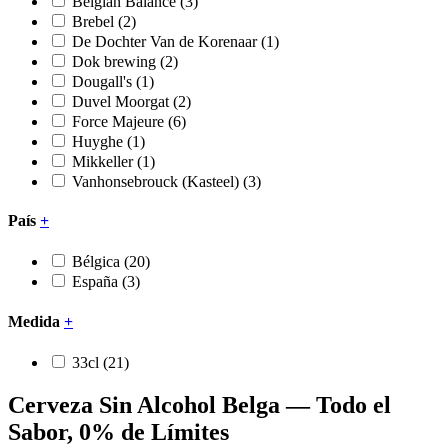
Belgian Balance
(3)
Brebel
(2)
De Dochter Van de Korenaar
(1)
Dok brewing
(2)
Dougall's
(1)
Duvel Moorgat
(2)
Force Majeure
(6)
Huyghe
(1)
Mikkeller
(1)
Vanhonsebrouck (Kasteel)
(3)
País
+
Bélgica
(20)
España
(3)
Medida
+
33cl
(21)
Cerveza Sin Alcohol Belga — Todo el
Sabor, 0% de Límites