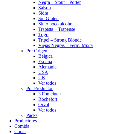
Negra – Stout – Porter
Saison
Sidra
Sin Gluten
Sin o poco alcohol
Trapista – Trapense
Trigo
Tripel – Strong Blonde
Viejas Negras – Ferm. Mixta
Por Origen
Bélgica
España
Alemania
USA
UK
Ver todos
Por Productor
3 Fonteinen
Rochefort
Orval
Ver todos
Packs
Productores
Comida
Copas