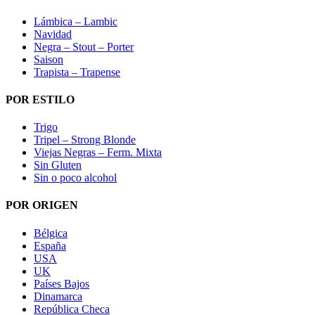
Lámbica – Lambic
Navidad
Negra – Stout – Porter
Saison
Trapista – Trapense
POR ESTILO
Trigo
Tripel – Strong Blonde
Viejas Negras – Ferm. Mixta
Sin Gluten
Sin o poco alcohol
POR ORIGEN
Bélgica
España
USA
UK
Países Bajos
Dinamarca
República Checa