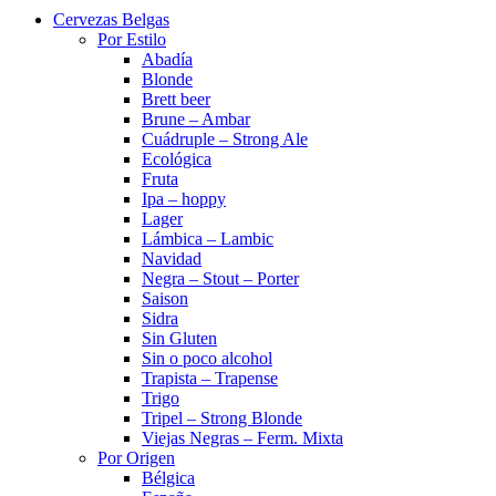
Cervezas Belgas
Por Estilo
Abadía
Blonde
Brett beer
Brune – Ambar
Cuádruple – Strong Ale
Ecológica
Fruta
Ipa – hoppy
Lager
Lámbica – Lambic
Navidad
Negra – Stout – Porter
Saison
Sidra
Sin Gluten
Sin o poco alcohol
Trapista – Trapense
Trigo
Tripel – Strong Blonde
Viejas Negras – Ferm. Mixta
Por Origen
Bélgica