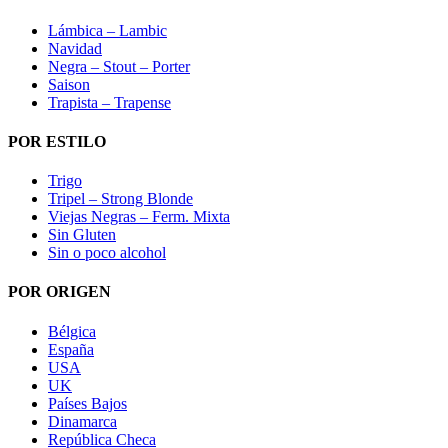
Lámbica – Lambic
Navidad
Negra – Stout – Porter
Saison
Trapista – Trapense
POR ESTILO
Trigo
Tripel – Strong Blonde
Viejas Negras – Ferm. Mixta
Sin Gluten
Sin o poco alcohol
POR ORIGEN
Bélgica
España
USA
UK
Países Bajos
Dinamarca
República Checa