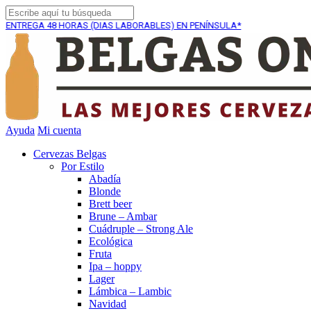
A
48 HORAS (DIAS LABORABLES) EN PENÍNSULA*
ENVÍO 
Ayuda
Mi cuenta
Cervezas Belgas
Por Estilo
Abadía
Blonde
Brett beer
Brune – Ambar
Cuádruple – Strong Ale
Ecológica
Fruta
Ipa – hoppy
Lager
Lámbica – Lambic
Navidad