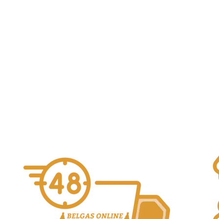
Tuverbol 2023
9,90
€
3 Fonteinen
Loterbol
Alcohol Vol. 10%
Añadir al carrito