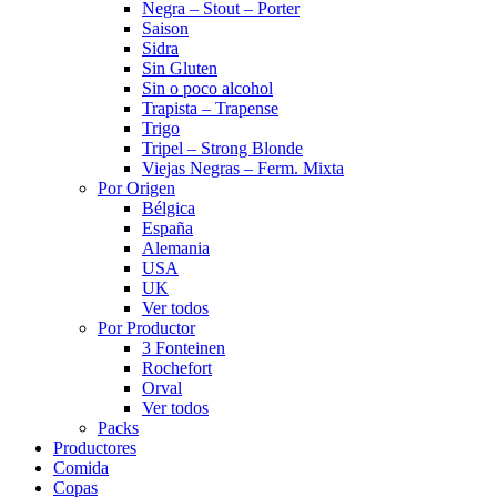
Negra – Stout – Porter
Saison
Sidra
Sin Gluten
Sin o poco alcohol
Trapista – Trapense
Trigo
Tripel – Strong Blonde
Viejas Negras – Ferm. Mixta
Por Origen
Bélgica
España
Alemania
USA
UK
Ver todos
Por Productor
3 Fonteinen
Rochefort
Orval
Ver todos
Packs
Productores
Comida
Copas