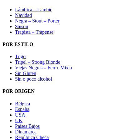
Lámbica – Lambic
Navidad
Negra – Stout – Porter
Saison
Trapista – Trapense
POR ESTILO
Trigo
Tripel – Strong Blonde
Viejas Negras – Ferm. Mixta
Sin Gluten
Sin o poco alcohol
POR ORIGEN
Bélgica
España
USA
UK
Países Bajos
Dinamarca
República Checa