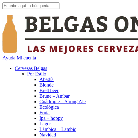
Ayuda
Mi cuenta
Cervezas Belgas
Por Estilo
Abadía
Blonde
Brett beer
Brune – Ambar
Cuádruple – Strong Ale
Ecológica
Fruta
Ipa – hoppy
Lager
Lámbica – Lambic
Navidad