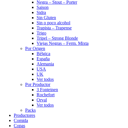
Negra – Stout – Porter
Saison
Sidra
Sin Gluten
Sin o poco alcohol
Trapista – Trapense
Trigo
Tripel – Strong Blonde
Viejas Negras – Ferm. Mixta
Por Origen
Bélgica
España
Alemania
USA
UK
Ver todos
Por Productor
3 Fonteinen
Rochefort
Orval
Ver todos
Packs
Productores
Comida
Copas