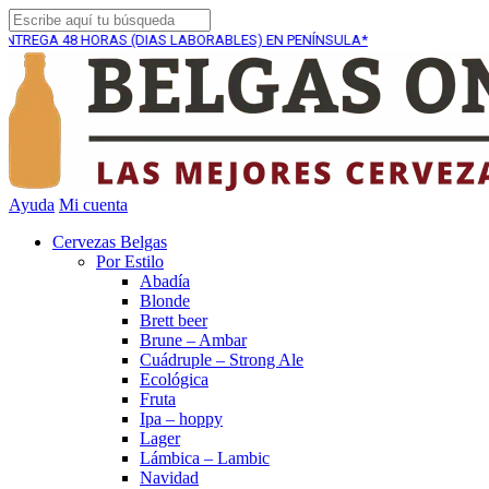
8 HORAS (DIAS LABORABLES) EN PENÍNSULA*
ENVÍO GR
Ayuda
Mi cuenta
Cervezas Belgas
Por Estilo
Abadía
Blonde
Brett beer
Brune – Ambar
Cuádruple – Strong Ale
Ecológica
Fruta
Ipa – hoppy
Lager
Lámbica – Lambic
Navidad