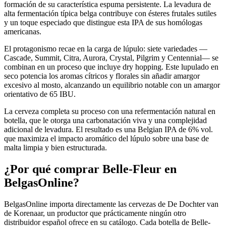
formación de su característica espuma persistente. La levadura de
alta fermentación típica belga contribuye con ésteres frutales sutiles
y un toque especiado que distingue esta IPA de sus homólogas
americanas.
El protagonismo recae en la carga de lúpulo: siete variedades —
Cascade, Summit, Citra, Aurora, Crystal, Pilgrim y Centennial— se
combinan en un proceso que incluye dry hopping. Este lupulado en
seco potencia los aromas cítricos y florales sin añadir amargor
excesivo al mosto, alcanzando un equilibrio notable con un amargor
orientativo de 65 IBU.
La cerveza completa su proceso con una refermentación natural en
botella, que le otorga una carbonatación viva y una complejidad
adicional de levadura. El resultado es una Belgian IPA de 6% vol.
que maximiza el impacto aromático del lúpulo sobre una base de
malta limpia y bien estructurada.
¿Por qué comprar Belle-Fleur en
BelgasOnline?
BelgasOnline importa directamente las cervezas de De Dochter van
de Korenaar, un productor que prácticamente ningún otro
distribuidor español ofrece en su catálogo. Cada botella de Belle-