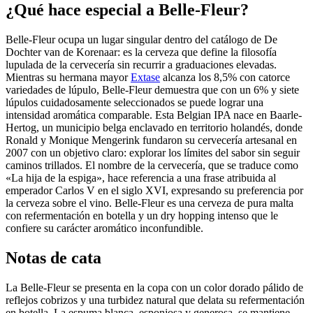
¿Qué hace especial a Belle-Fleur?
Belle-Fleur ocupa un lugar singular dentro del catálogo de De
Dochter van de Korenaar: es la cerveza que define la filosofía
lupulada de la cervecería sin recurrir a graduaciones elevadas.
Mientras su hermana mayor
Extase
alcanza los 8,5% con catorce
variedades de lúpulo, Belle-Fleur demuestra que con un 6% y siete
lúpulos cuidadosamente seleccionados se puede lograr una
intensidad aromática comparable. Esta Belgian IPA nace en Baarle-
Hertog, un municipio belga enclavado en territorio holandés, donde
Ronald y Monique Mengerink fundaron su cervecería artesanal en
2007 con un objetivo claro: explorar los límites del sabor sin seguir
caminos trillados. El nombre de la cervecería, que se traduce como
«La hija de la espiga», hace referencia a una frase atribuida al
emperador Carlos V en el siglo XVI, expresando su preferencia por
la cerveza sobre el vino. Belle-Fleur es una cerveza de pura malta
con refermentación en botella y un dry hopping intenso que le
confiere su carácter aromático inconfundible.
Notas de cata
La Belle-Fleur se presenta en la copa con un color dorado pálido de
reflejos cobrizos y una turbidez natural que delata su refermentación
en botella. La espuma blanca, esponjosa y generosa, se mantiene