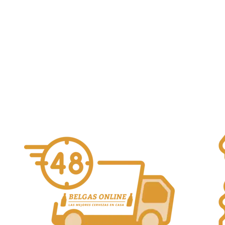
Doskiwis Fantail 44cl
5,70
€
Dos Kiwis
Alcohol Vol. 5%
Añadir al carrito