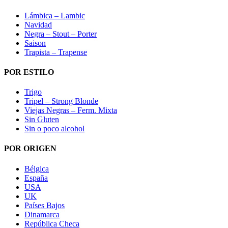
Lámbica – Lambic
Navidad
Negra – Stout – Porter
Saison
Trapista – Trapense
POR ESTILO
Trigo
Tripel – Strong Blonde
Viejas Negras – Ferm. Mixta
Sin Gluten
Sin o poco alcohol
POR ORIGEN
Bélgica
España
USA
UK
Países Bajos
Dinamarca
República Checa