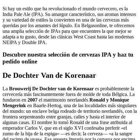
Si hay un estilo que ha revolucionado el mundo cervecero, es la
India Pale Ale (IPA). Su amargor característico, sus aromas intensos
y su variedad de estilos la convierten en una de las cervezas más
queridas por los amantes del lúpulo. En Belgasonline, te ofrecemos
una amplia selección de IPAs para que encuentres la que mejor se
adapta a tu gusto, desde las clásicas West Coast hasta las modernas
NEIPA y Double IPA.
Descubre nuestra selección de cervezas IPA y haz tu
pedido online
De Dochter Van de Korenaar
La
Brouwerij De Dochter van de Korenaar
es probablemente la
cervecería más fascinantemente fuera de molde de toda Bélgica. La
fundaron en
2007
el matrimonio neerlandés
Ronald y Monique
Mengerink
en Baarle-Hertog, una de las localidades más singulares
del mundo: un enclave belga rodeado de territorio neerlandés, con la
frontera serpenteando entre granjas, calles y hasta el interior de
algunas casas. El nombre lo tomó Ronald de una frase atribuida al
emperador Carlos V, que en el siglo XVI confesaba preferir «el
zumo de la hija de la espiga» —es decir, la cerveza— «a la sangre
del racimo de uvas». Esa apuesta literaria por la cerveza por encima