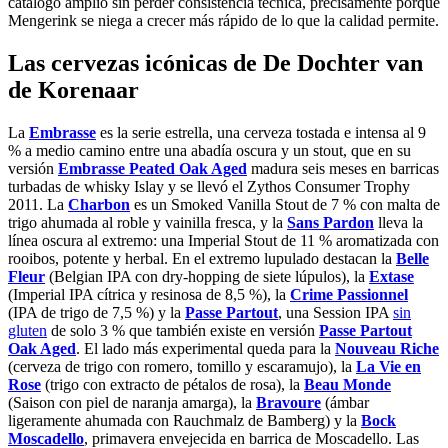
catálogo amplio sin perder consistencia técnica, precisamente porque
Mengerink se niega a crecer más rápido de lo que la calidad permite.
Las cervezas icónicas de De Dochter van
de Korenaar
La
Embrasse
es la serie estrella, una cerveza tostada e intensa al 9
% a medio camino entre una abadía oscura y un stout, que en su
versión
Embrasse Peated Oak Aged
madura seis meses en barricas
turbadas de whisky Islay y se llevó el Zythos Consumer Trophy
2011. La
Charbon
es un Smoked Vanilla Stout de 7 % con malta de
trigo ahumada al roble y vainilla fresca, y la
Sans Pardon
lleva la
línea oscura al extremo: una Imperial Stout de 11 % aromatizada con
rooibos, potente y herbal. En el extremo lupulado destacan la
Belle
Fleur
(Belgian IPA con dry-hopping de siete lúpulos), la
Extase
(Imperial IPA cítrica y resinosa de 8,5 %), la
Crime Passionnel
(IPA de trigo de 7,5 %) y la
Passe Partout
, una Session IPA
sin
gluten
de solo 3 % que también existe en versión
Passe Partout
Oak Aged
. El lado más experimental queda para la
Nouveau Riche
(cerveza de trigo con romero, tomillo y escaramujo), la
La Vie en
Rose
(trigo con extracto de pétalos de rosa), la
Beau Monde
(Saison con piel de naranja amarga), la
Bravoure
(ámbar
ligeramente ahumada con Rauchmalz de Bamberg) y la
Bock
Moscadello
, primavera envejecida en barrica de Moscadello. Las