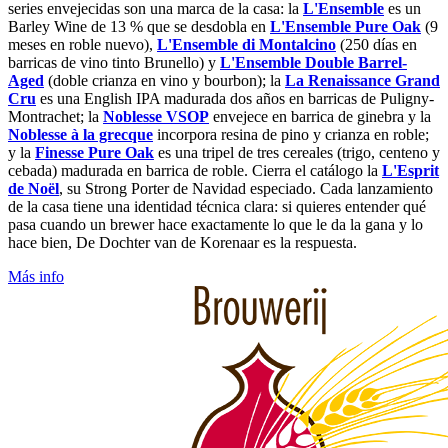
series envejecidas son una marca de la casa: la
L'Ensemble
es un
Barley Wine de 13 % que se desdobla en
L'Ensemble Pure Oak
(9
meses en roble nuevo),
L'Ensemble di Montalcino
(250 días en
barricas de vino tinto Brunello) y
L'Ensemble Double Barrel-
Aged
(doble crianza en vino y bourbon); la
La Renaissance Grand
Cru
es una English IPA madurada dos años en barricas de Puligny-
Montrachet; la
Noblesse VSOP
envejece en barrica de ginebra y la
Noblesse à la grecque
incorpora resina de pino y crianza en roble;
y la
Finesse Pure Oak
es una tripel de tres cereales (trigo, centeno y
cebada) madurada en barrica de roble. Cierra el catálogo la
L'Esprit
de Noël
, su Strong Porter de Navidad especiado. Cada lanzamiento
de la casa tiene una identidad técnica clara: si quieres entender qué
pasa cuando un brewer hace exactamente lo que le da la gana y lo
hace bien, De Dochter van de Korenaar es la respuesta.
Más info