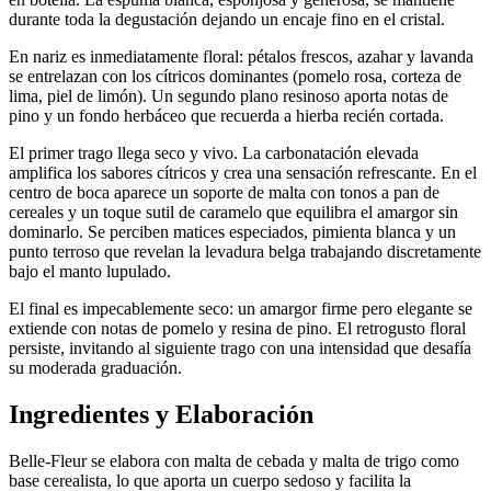
durante toda la degustación dejando un encaje fino en el cristal.
En nariz es inmediatamente floral: pétalos frescos, azahar y lavanda
se entrelazan con los cítricos dominantes (pomelo rosa, corteza de
lima, piel de limón). Un segundo plano resinoso aporta notas de
pino y un fondo herbáceo que recuerda a hierba recién cortada.
El primer trago llega seco y vivo. La carbonatación elevada
amplifica los sabores cítricos y crea una sensación refrescante. En el
centro de boca aparece un soporte de malta con tonos a pan de
cereales y un toque sutil de caramelo que equilibra el amargor sin
dominarlo. Se perciben matices especiados, pimienta blanca y un
punto terroso que revelan la levadura belga trabajando discretamente
bajo el manto lupulado.
El final es impecablemente seco: un amargor firme pero elegante se
extiende con notas de pomelo y resina de pino. El retrogusto floral
persiste, invitando al siguiente trago con una intensidad que desafía
su moderada graduación.
Ingredientes y Elaboración
Belle-Fleur se elabora con malta de cebada y malta de trigo como
base cerealista, lo que aporta un cuerpo sedoso y facilita la