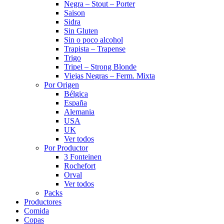
Negra – Stout – Porter
Saison
Sidra
Sin Gluten
Sin o poco alcohol
Trapista – Trapense
Trigo
Tripel – Strong Blonde
Viejas Negras – Ferm. Mixta
Por Origen
Bélgica
España
Alemania
USA
UK
Ver todos
Por Productor
3 Fonteinen
Rochefort
Orval
Ver todos
Packs
Productores
Comida
Copas