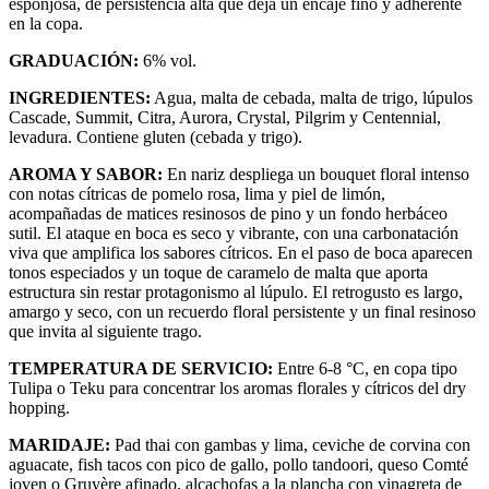
esponjosa, de persistencia alta que deja un encaje fino y adherente
en la copa.
GRADUACIÓN:
6% vol.
INGREDIENTES:
Agua, malta de cebada, malta de trigo, lúpulos
Cascade, Summit, Citra, Aurora, Crystal, Pilgrim y Centennial,
levadura. Contiene gluten (cebada y trigo).
AROMA Y SABOR:
En nariz despliega un bouquet floral intenso
con notas cítricas de pomelo rosa, lima y piel de limón,
acompañadas de matices resinosos de pino y un fondo herbáceo
sutil. El ataque en boca es seco y vibrante, con una carbonatación
viva que amplifica los sabores cítricos. En el paso de boca aparecen
tonos especiados y un toque de caramelo de malta que aporta
estructura sin restar protagonismo al lúpulo. El retrogusto es largo,
amargo y seco, con un recuerdo floral persistente y un final resinoso
que invita al siguiente trago.
TEMPERATURA DE SERVICIO:
Entre 6-8 °C, en copa tipo
Tulipa o Teku para concentrar los aromas florales y cítricos del dry
hopping.
MARIDAJE:
Pad thai con gambas y lima, ceviche de corvina con
aguacate, fish tacos con pico de gallo, pollo tandoori, queso Comté
joven o Gruyère afinado, alcachofas a la plancha con vinagreta de