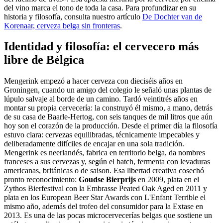
del vino marca el tono de toda la casa. Para profundizar en su
historia y filosofía, consulta nuestro artículo
De Dochter van de
Korenaar, cerveza belga sin fronteras
.
Identidad y filosofía: el cervecero más
libre de Bélgica
Mengerink empezó a hacer cerveza con dieciséis años en
Groningen, cuando un amigo del colegio le señaló unas plantas de
lúpulo salvaje al borde de un camino. Tardó veintitrés años en
montar su propia cervecería: la construyó él mismo, a mano, detrás
de su casa de Baarle-Hertog, con seis tanques de mil litros que aún
hoy son el corazón de la producción. Desde el primer día la filosofía
estuvo clara: cervezas equilibradas, técnicamente impecables y
deliberadamente difíciles de encajar en una sola tradición.
Mengerink es neerlandés, fabrica en territorio belga, da nombres
franceses a sus cervezas y, según el batch, fermenta con levaduras
americanas, británicas o de saison. Esa libertad creativa cosechó
pronto reconocimiento:
Goudse Bierprijs
en 2009, plata en el
Zythos Bierfestival con la Embrasse Peated Oak Aged en 2011 y
plata en los European Beer Star Awards con L'Enfant Terrible el
mismo año, además del trofeo del consumidor para la Extase en
2013. Es una de las pocas microcervecerías belgas que sostiene un