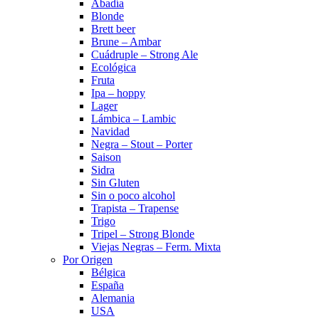
Abadía
Blonde
Brett beer
Brune – Ambar
Cuádruple – Strong Ale
Ecológica
Fruta
Ipa – hoppy
Lager
Lámbica – Lambic
Navidad
Negra – Stout – Porter
Saison
Sidra
Sin Gluten
Sin o poco alcohol
Trapista – Trapense
Trigo
Tripel – Strong Blonde
Viejas Negras – Ferm. Mixta
Por Origen
Bélgica
España
Alemania
USA