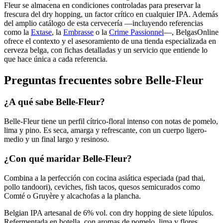
Fleur se almacena en condiciones controladas para preservar la
frescura del dry hopping, un factor crítico en cualquier IPA. Además
del amplio catálogo de esta cervecería —incluyendo referencias
como la
Extase
, la
Embrasse
o la
Crime Passionnel
—, BelgasOnline
ofrece el contexto y el asesoramiento de una tienda especializada en
cerveza belga, con fichas detalladas y un servicio que entiende lo
que hace única a cada referencia.
Preguntas frecuentes sobre Belle-Fleur
¿A qué sabe Belle-Fleur?
Belle-Fleur tiene un perfil cítrico-floral intenso con notas de pomelo,
lima y pino. Es seca, amarga y refrescante, con un cuerpo ligero-
medio y un final largo y resinoso.
¿Con qué maridar Belle-Fleur?
Combina a la perfección con cocina asiática especiada (pad thai,
pollo tandoori), ceviches, fish tacos, quesos semicurados como
Comté o Gruyère y alcachofas a la plancha.
Belgian IPA artesanal de 6% vol. con dry hopping de siete lúpulos.
Refermentada en botella, con aromas de pomelo, lima y flores