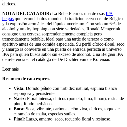
cítricos.
NOTA DEL CATADOR:
La Belle-Fleur es una de esas
IPA
belgas
que reconcilia dos mundos: la tradición cervecera de Bélgica
y la explosión aromática del lúpulo americano. Con solo un 6% de
alcohol y un dry hopping con siete variedades, Ronald Mengerink
consigue una cerveza sorprendentemente compleja pero
tremendamente bebible, ideal para una tarde de terraza o como
aperitivo antes de una comida especiada. Su perfil cítrico-floral, seco
y amargo la convierte en una puerta de entrada perfecta al universo
IPA para quien busca sabor sin exceso de alcohol. Una Belgian IPA
de referencia en el catálogo de De Dochter van de Korenaar.
Leer más
Resumen de cata express
Vista:
Dorado pálido con turbidez natural, espuma blanca
esponjosa y persistente.
Nariz:
Floral intensa, cítricos (pomelo, lima, limón), resina de
pino, fondo herbáceo.
Boca:
Seca, vibrante, carbonatación viva, cítricos, toque de
caramelo de malta, especias sutiles.
Final:
Largo, amargo, seco, recuerdo floral y resinoso.