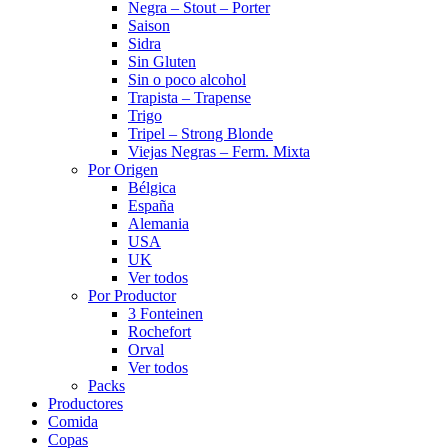
Negra – Stout – Porter
Saison
Sidra
Sin Gluten
Sin o poco alcohol
Trapista – Trapense
Trigo
Tripel – Strong Blonde
Viejas Negras – Ferm. Mixta
Por Origen
Bélgica
España
Alemania
USA
UK
Ver todos
Por Productor
3 Fonteinen
Rochefort
Orval
Ver todos
Packs
Productores
Comida
Copas