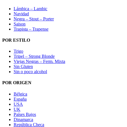
Lámbica – Lambic
Navidad
Negra – Stout – Porter
Saison
Trapista – Trapense
POR ESTILO
Trigo
Tripel – Strong Blonde
Viejas Negras – Ferm. Mixta
Sin Gluten
Sin o poco alcohol
POR ORIGEN
Bélgica
España
USA
UK
Países Bajos
Dinamarca
República Checa