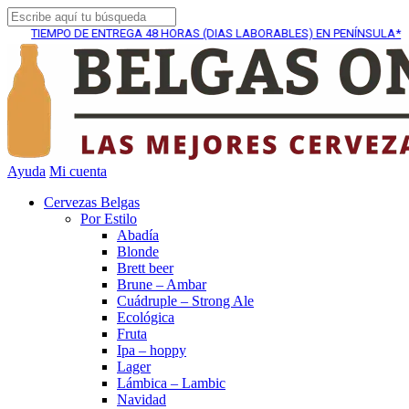
TIEMPO DE ENTREGA
48 HORAS (DIAS LABORABLES) EN PENÍNSULA*
Ayuda
Mi cuenta
Cervezas Belgas
Por Estilo
Abadía
Blonde
Brett beer
Brune – Ambar
Cuádruple – Strong Ale
Ecológica
Fruta
Ipa – hoppy
Lager
Lámbica – Lambic
Navidad