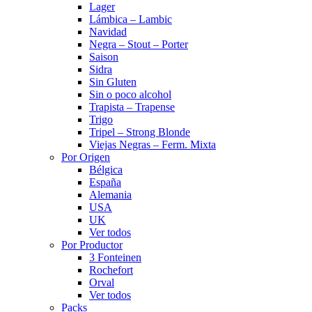
Lager
Lámbica – Lambic
Navidad
Negra – Stout – Porter
Saison
Sidra
Sin Gluten
Sin o poco alcohol
Trapista – Trapense
Trigo
Tripel – Strong Blonde
Viejas Negras – Ferm. Mixta
Por Origen
Bélgica
España
Alemania
USA
UK
Ver todos
Por Productor
3 Fonteinen
Rochefort
Orval
Ver todos
Packs