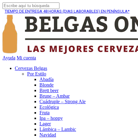
 DE ENTREGA
48 HORAS (DIAS LABORABLES) EN PENÍNSULA*
Ayuda
Mi cuenta
Cervezas Belgas
Por Estilo
Abadía
Blonde
Brett beer
Brune – Ambar
Cuádruple – Strong Ale
Ecológica
Fruta
Ipa – hoppy
Lager
Lámbica – Lambic
Navidad