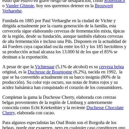
estilo que estuvo en grave riesgo de desaparición, como
Rodenbach
o
Vander Ghinste
, hoy nos queremos detener en la
Brouwerij
Verhaeghe
.
Fundada en 1885 por Paul Verhaeghe en la ciudad de Vichte y
dirigida actualmente por la cuarta generación de la familia, esta
cervecería sigue elaborando cervezas de fermentación mixta, típicas
de la región, desde su fundación, aunque también elabora cervezas
de alta fermentación e incluso una Pils. Disponen en la actualidad de
44 Foeders cuya capacidad oscila entre los 63 y los 185 hectolitros y
su producción actual alcanza los 13.000 hl de los que el 85% se
destinan a la exportación.
A pesar de que la
Vichtenaar
(5,1% de alcohol) es su
cerveza belga
original, es la
Duchesse de Bourgogne
(6,2%), nacida en 1992,
la
que se ha convertido actualmente en su barco insignia (80% de la
producción). Su color rojo oscuro, sus notas de frutos rojos y su
acidez balsámica han conquistado el corazón de los consumidores.
Completan la gama la Duchesse Cherry, elaborada con cerezas
belgas provenientes de la región de Limburg y anteriormente
conocida como Echt Kriekenbier y la reciente
Duchesse Chocolate
Cherry
, elaborada con cacao.
Para algunos especialistas las Oud Bruin son el Borgoña de los
belgas, puede que exageren, pero en cualquier caso constituyen uno