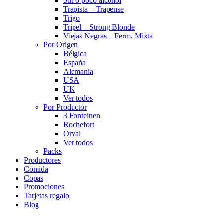
Sin o poco alcohol
Trapista – Trapense
Trigo
Tripel – Strong Blonde
Viejas Negras – Ferm. Mixta
Por Origen
Bélgica
España
Alemania
USA
UK
Ver todos
Por Productor
3 Fonteinen
Rochefort
Orval
Ver todos
Packs
Productores
Comida
Copas
Promociones
Tarjetas regalo
Blog