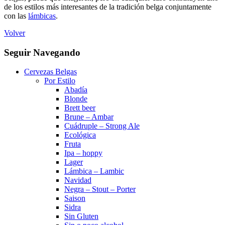
de los estilos más interesantes de la tradición belga conjuntamente
con las
lámbicas
.
Volver
Seguir Navegando
Cervezas Belgas
Por Estilo
Abadía
Blonde
Brett beer
Brune – Ambar
Cuádruple – Strong Ale
Ecológica
Fruta
Ipa – hoppy
Lager
Lámbica – Lambic
Navidad
Negra – Stout – Porter
Saison
Sidra
Sin Gluten