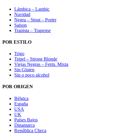
Lámbica – Lambic
Navidad
Negra – Stout – Porter
Saison
Trapista – Trapense
POR ESTILO
Trigo
Tripel – Strong Blonde
Viejas Negras – Ferm. Mixta
Sin Gluten
Sin o poco alcohol
POR ORIGEN
Bélgica
España
USA
UK
Países Bajos
Dinamarca
República Checa