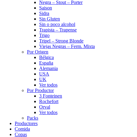
Negra – Stout – Porter
Saison
Sidra
Sin Gluten
Sin o poco alcohol
Trapista – Trapense
Trigo
Tripel – Strong Blonde
Viejas Negras – Ferm. Mixta
Por Origen
Bélgica
España
Alemania
USA
UK
Ver todos
Por Productor
3 Fonteinen
Rochefort
Orval
Ver todos
Packs
Productores
Comida
Copas