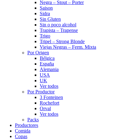
Negra – Stout – Porter
Saison
Sidra
Sin Gluten
Sin o poco alcohol
Trapista – Trapense
Trigo
Tripel – Strong Blonde
Viejas Negras – Ferm. Mixta
Por Origen
Bélgica
España
Alemania
USA
UK
Ver todos
Por Productor
3 Fonteinen
Rochefort
Orval
Ver todos
Packs
Productores
Comida
Copas