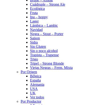
Brune – Ambar
Cuádruple – Strong Ale
Ecológica
Fruta
Ipa – hoppy
Lager
Lámbica – Lambic
Navidad
Negra – Stout – Porter
Saison
Sidra
Sin Gluten
Sin o poco alcohol
Trapista – Trapense
Trigo
Tripel – Strong Blonde
Viejas Negras – Ferm. Mixta
Por Origen
Bélgica
España
Alemania
USA
UK
Ver todos
Por Productor