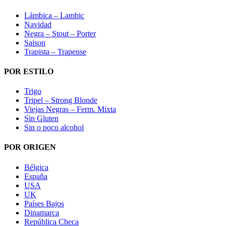
Lámbica – Lambic
Navidad
Negra – Stout – Porter
Saison
Trapista – Trapense
POR ESTILO
Trigo
Tripel – Strong Blonde
Viejas Negras – Ferm. Mixta
Sin Gluten
Sin o poco alcohol
POR ORIGEN
Bélgica
España
USA
UK
Países Bajos
Dinamarca
República Checa