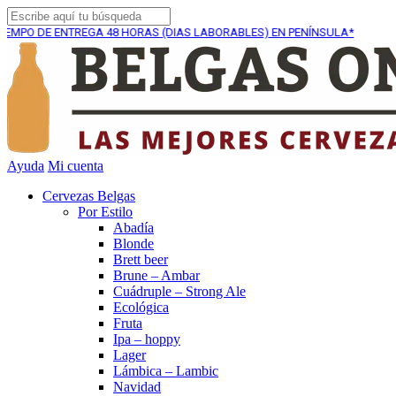
DE ENTREGA
48 HORAS (DIAS LABORABLES) EN PENÍNSULA*
Ayuda
Mi cuenta
Cervezas Belgas
Por Estilo
Abadía
Blonde
Brett beer
Brune – Ambar
Cuádruple – Strong Ale
Ecológica
Fruta
Ipa – hoppy
Lager
Lámbica – Lambic
Navidad