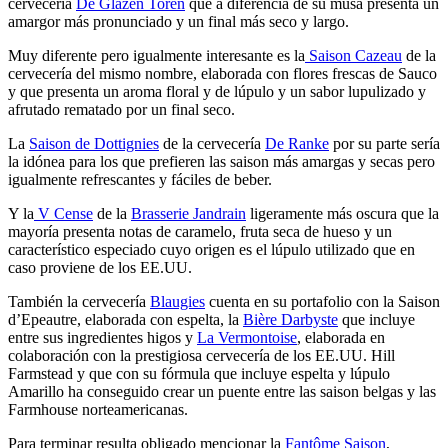
cervecería
De Glazen Toren
que a diferencia de su musa presenta un
amargor más pronunciado y un final más seco y largo.
Muy diferente pero igualmente interesante es la
Saison Cazeau
de la
cervecería del mismo nombre, elaborada con flores frescas de Sauco
y que presenta un aroma floral y de lúpulo y un sabor lupulizado y
afrutado rematado por un final seco.
La
Saison de Dottignies
de la cervecería
De Ranke
por su parte sería
la idónea para los que prefieren las saison más amargas y secas pero
igualmente refrescantes y fáciles de beber.
Y la
V Cense
de la
Brasserie Jandrain
ligeramente más oscura que la
mayoría presenta notas de caramelo, fruta seca de hueso y un
característico especiado cuyo origen es el lúpulo utilizado que en
caso proviene de los EE.UU.
También la cervecería
Blaugies
cuenta en su portafolio con la Saison
d’Epeautre, elaborada con espelta, la
Bière Darbyste
que incluye
entre sus ingredientes higos y
La Vermontoise
, elaborada en
colaboración con la prestigiosa cervecería de los EE.UU. Hill
Farmstead y que con su fórmula que incluye espelta y lúpulo
Amarillo ha conseguido crear un puente entre las saison belgas y las
Farmhouse norteamericanas.
Para terminar resulta obligado mencionar la
Fantôme Saison
,