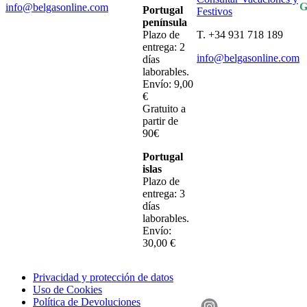
G
info@belgasonline.com
Portugal
Festivos
península
Plazo de
T. +34 931 718 189
entrega: 2
info@belgasonline.com
días
laborables.
Envío: 9,00
€
Gratuito a
partir de
90€
Portugal
islas
Plazo de
entrega: 3
días
laborables.
Envío:
30,00 €
Privacidad y protección de datos
Uso de Cookies
Política de Devoluciones