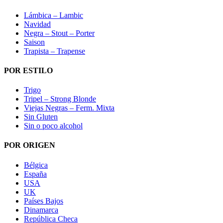
Lámbica – Lambic
Navidad
Negra – Stout – Porter
Saison
Trapista – Trapense
POR ESTILO
Trigo
Tripel – Strong Blonde
Viejas Negras – Ferm. Mixta
Sin Gluten
Sin o poco alcohol
POR ORIGEN
Bélgica
España
USA
UK
Países Bajos
Dinamarca
República Checa