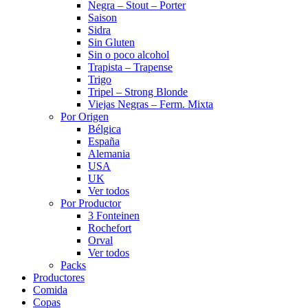
Negra – Stout – Porter
Saison
Sidra
Sin Gluten
Sin o poco alcohol
Trapista – Trapense
Trigo
Tripel – Strong Blonde
Viejas Negras – Ferm. Mixta
Por Origen
Bélgica
España
Alemania
USA
UK
Ver todos
Por Productor
3 Fonteinen
Rochefort
Orval
Ver todos
Packs
Productores
Comida
Copas