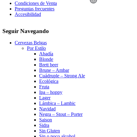
Condiciones de Venta
Preguntas frecuentes
Accesibilidad
Seguir Navegando
Cervezas Belgas
Por Estilo
Abadía
Blonde
Brett beer
Brune – Ambar
Cuádruple – Strong Ale
Ecológica
Fruta
Ipa – hoppy
Lager
Lámbica – Lambic
Navidad
Negra – Stout – Porter
Saison
Sidra
Sin Gluten
Sin o poco alcohol