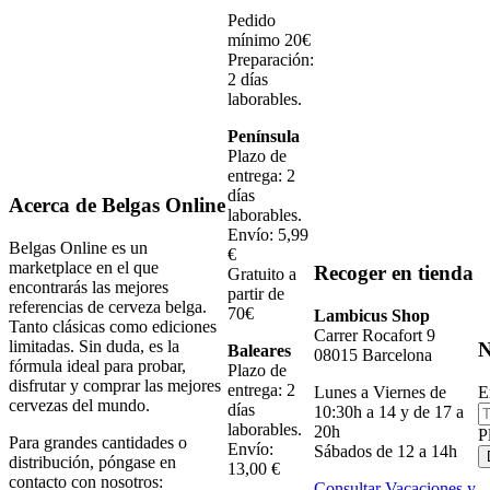
Pedido
mínimo 20€
Preparación:
2 días
laborables.
Península
Plazo de
entrega: 2
días
Acerca de Belgas Online
laborables.
Envío: 5,99
Belgas Online es un
€
marketplace en el que
Recoger en tienda
Gratuito a
encontrarás las mejores
partir de
referencias de cerveza belga.
70€
Lambicus Shop
Tanto clásicas como ediciones
Carrer Rocafort 9
limitadas. Sin duda, es la
N
Baleares
08015 Barcelona
fórmula ideal para probar,
Plazo de
disfrutar y comprar las mejores
entrega: 2
E
Lunes a Viernes de
cervezas del mundo.
días
10:30h a 14 y de 17 a
laborables.
20h
P
Para grandes cantidades o
Envío:
Sábados de 12 a 14h
distribución, póngase en
13,00 €
contacto con nosotros:
Consultar Vacaciones y