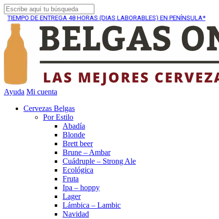
MPO DE ENTREGA
48 HORAS (DIAS LABORABLES) EN PENÍNSULA*
Ayuda
Mi cuenta
Cervezas Belgas
Por Estilo
Abadía
Blonde
Brett beer
Brune – Ambar
Cuádruple – Strong Ale
Ecológica
Fruta
Ipa – hoppy
Lager
Lámbica – Lambic
Navidad