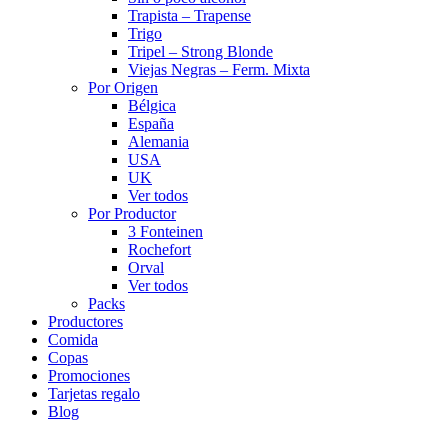
Trapista – Trapense
Trigo
Tripel – Strong Blonde
Viejas Negras – Ferm. Mixta
Por Origen
Bélgica
España
Alemania
USA
UK
Ver todos
Por Productor
3 Fonteinen
Rochefort
Orval
Ver todos
Packs
Productores
Comida
Copas
Promociones
Tarjetas regalo
Blog