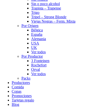
Sin o poco alcohol
Trapista – Trapense
Trigo
Tripel – Strong Blonde
Viejas Negras – Ferm. Mixta
Por Origen
Bélgica
España
Alemania
USA
UK
Ver todos
Por Productor
3 Fonteinen
Rochefort
Orval
Ver todos
Packs
Productores
Comida
Copas
Promociones
Tarjetas regalo
Blog