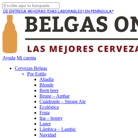
NTREGA
48 HORAS (DIAS LABORABLES) EN PENÍNSULA*
E
Ayuda
Mi cuenta
Cervezas Belgas
Por Estilo
Abadía
Blonde
Brett beer
Brune – Ambar
Cuádruple – Strong Ale
Ecológica
Fruta
Ipa – hoppy
Lager
Lámbica – Lambic
Navidad