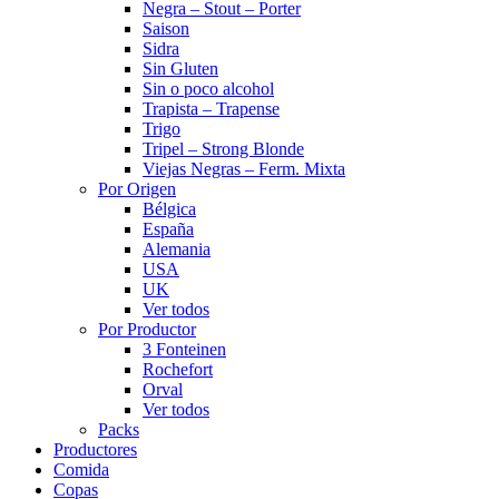
Negra – Stout – Porter
Saison
Sidra
Sin Gluten
Sin o poco alcohol
Trapista – Trapense
Trigo
Tripel – Strong Blonde
Viejas Negras – Ferm. Mixta
Por Origen
Bélgica
España
Alemania
USA
UK
Ver todos
Por Productor
3 Fonteinen
Rochefort
Orval
Ver todos
Packs
Productores
Comida
Copas