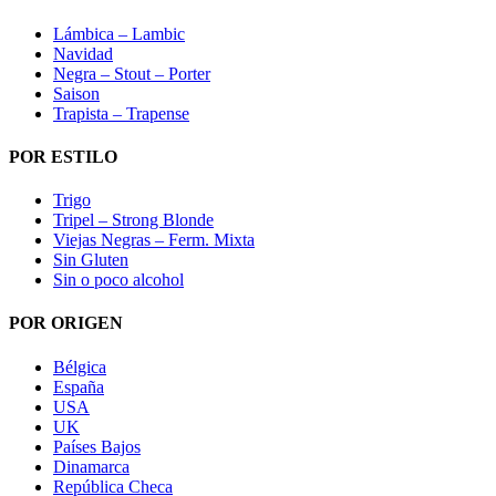
Lámbica – Lambic
Navidad
Negra – Stout – Porter
Saison
Trapista – Trapense
POR ESTILO
Trigo
Tripel – Strong Blonde
Viejas Negras – Ferm. Mixta
Sin Gluten
Sin o poco alcohol
POR ORIGEN
Bélgica
España
USA
UK
Países Bajos
Dinamarca
República Checa