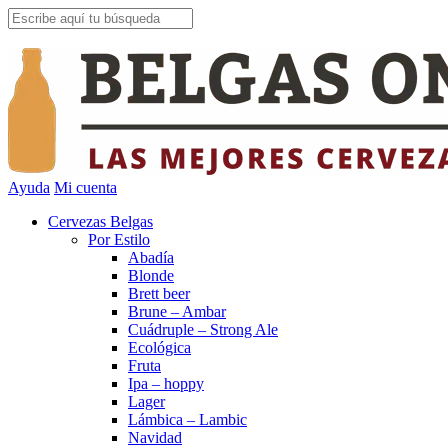
Ayuda
Mi cuenta
Cervezas Belgas
Por Estilo
Abadía
Blonde
Brett beer
Brune – Ambar
Cuádruple – Strong Ale
Ecológica
Fruta
Ipa – hoppy
Lager
Lámbica – Lambic
Navidad