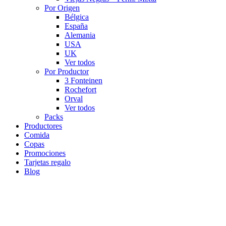
Por Origen
Bélgica
España
Alemania
USA
UK
Ver todos
Por Productor
3 Fonteinen
Rochefort
Orval
Ver todos
Packs
Productores
Comida
Copas
Promociones
Tarjetas regalo
Blog