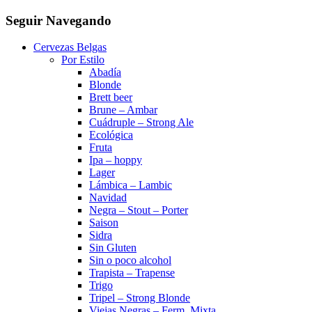
Seguir Navegando
Cervezas Belgas
Por Estilo
Abadía
Blonde
Brett beer
Brune – Ambar
Cuádruple – Strong Ale
Ecológica
Fruta
Ipa – hoppy
Lager
Lámbica – Lambic
Navidad
Negra – Stout – Porter
Saison
Sidra
Sin Gluten
Sin o poco alcohol
Trapista – Trapense
Trigo
Tripel – Strong Blonde
Viejas Negras – Ferm. Mixta