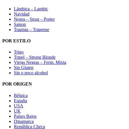
Lámbica – Lambic
Navidad
Negra – Stout – Porter
Saison
Trapista – Trapense
POR ESTILO
Trigo
Tripel – Strong Blonde
Viejas Negras – Ferm. Mixta
Sin Gluten
Sin o poco alcohol
POR ORIGEN
Bélgica
España
USA
UK
Países Bajos
Dinamarca
República Checa