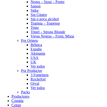
Negra – Stout – Porter
Saison
Sidra
Sin Gluten
Sin o poco alcohol
Trapista – Trapense
Trigo
Tripel – Strong Blonde
Viejas Negras – Ferm. Mixta
Por Origen
Bélgica
España
Alemania
USA
UK
Ver todos
Por Productor
3 Fonteinen
Rochefort
Orval
Ver todos
Packs
Productores
Comida
Copas