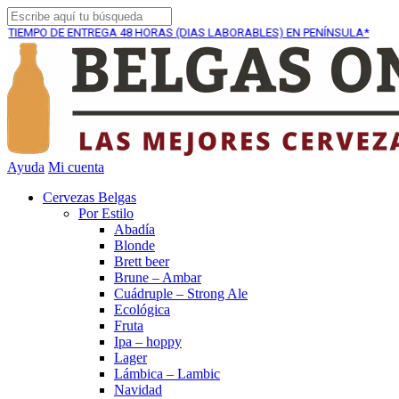
 DE ENTREGA
48 HORAS (DIAS LABORABLES) EN PENÍNSULA*
Ayuda
Mi cuenta
Cervezas Belgas
Por Estilo
Abadía
Blonde
Brett beer
Brune – Ambar
Cuádruple – Strong Ale
Ecológica
Fruta
Ipa – hoppy
Lager
Lámbica – Lambic
Navidad