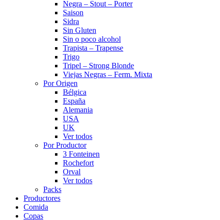
Negra – Stout – Porter
Saison
Sidra
Sin Gluten
Sin o poco alcohol
Trapista – Trapense
Trigo
Tripel – Strong Blonde
Viejas Negras – Ferm. Mixta
Por Origen
Bélgica
España
Alemania
USA
UK
Ver todos
Por Productor
3 Fonteinen
Rochefort
Orval
Ver todos
Packs
Productores
Comida
Copas