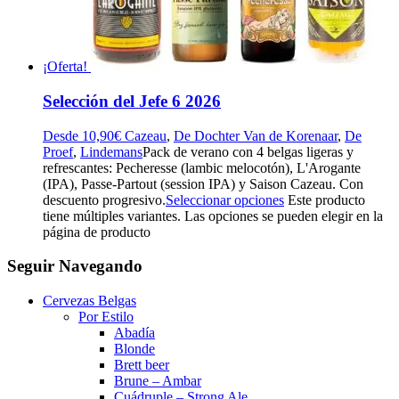
¡Oferta!
Selección del Jefe 6 2026
Desde
10,90
€
Cazeau
,
De Dochter Van de Korenaar
,
De
Proef
,
Lindemans
Pack de verano con 4 belgas ligeras y
refrescantes: Pecheresse (lambic melocotón), L'Arogante
(IPA), Passe-Partout (session IPA) y Saison Cazeau. Con
descuento progresivo.
Seleccionar opciones
Este producto
tiene múltiples variantes. Las opciones se pueden elegir en la
página de producto
Seguir Navegando
Cervezas Belgas
Por Estilo
Abadía
Blonde
Brett beer
Brune – Ambar
Cuádruple – Strong Ale