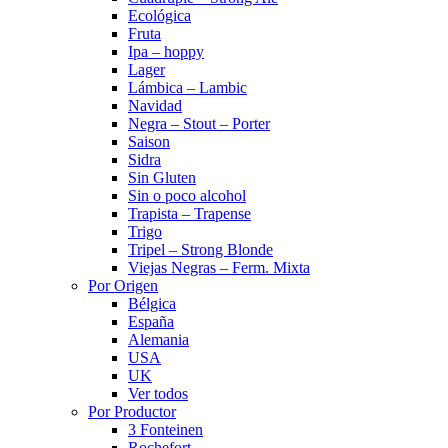
Ecológica
Fruta
Ipa – hoppy
Lager
Lámbica – Lambic
Navidad
Negra – Stout – Porter
Saison
Sidra
Sin Gluten
Sin o poco alcohol
Trapista – Trapense
Trigo
Tripel – Strong Blonde
Viejas Negras – Ferm. Mixta
Por Origen
Bélgica
España
Alemania
USA
UK
Ver todos
Por Productor
3 Fonteinen
Rochefort