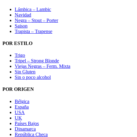
Lámbica – Lambic
Navidad
Negra – Stout – Porter
Saison
Trapista – Trapense
POR ESTILO
Trigo
Tripel – Strong Blonde
Viejas Negras – Ferm. Mixta
Sin Gluten
Sin o poco alcohol
POR ORIGEN
Bélgica
España
USA
UK
Países Bajos
Dinamarca
República Checa