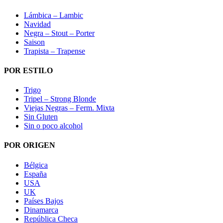
Lámbica – Lambic
Navidad
Negra – Stout – Porter
Saison
Trapista – Trapense
POR ESTILO
Trigo
Tripel – Strong Blonde
Viejas Negras – Ferm. Mixta
Sin Gluten
Sin o poco alcohol
POR ORIGEN
Bélgica
España
USA
UK
Países Bajos
Dinamarca
República Checa