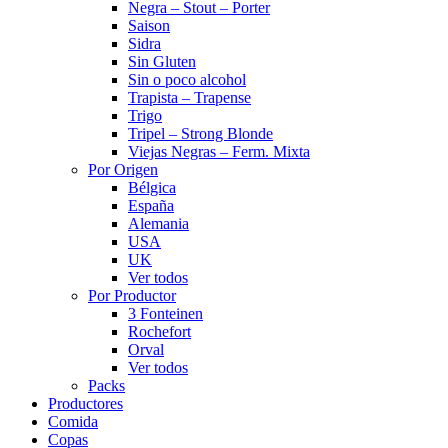
Negra – Stout – Porter
Saison
Sidra
Sin Gluten
Sin o poco alcohol
Trapista – Trapense
Trigo
Tripel – Strong Blonde
Viejas Negras – Ferm. Mixta
Por Origen
Bélgica
España
Alemania
USA
UK
Ver todos
Por Productor
3 Fonteinen
Rochefort
Orval
Ver todos
Packs
Productores
Comida
Copas