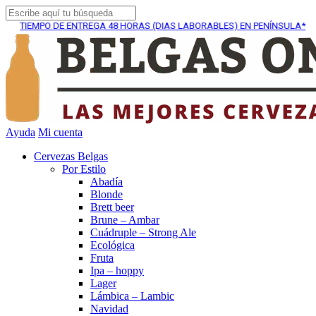
IEMPO DE ENTREGA
48 HORAS (DIAS LABORABLES) EN PENÍNSULA*
Ayuda
Mi cuenta
Cervezas Belgas
Por Estilo
Abadía
Blonde
Brett beer
Brune – Ambar
Cuádruple – Strong Ale
Ecológica
Fruta
Ipa – hoppy
Lager
Lámbica – Lambic
Navidad