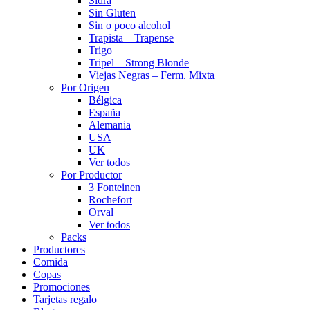
Sidra
Sin Gluten
Sin o poco alcohol
Trapista – Trapense
Trigo
Tripel – Strong Blonde
Viejas Negras – Ferm. Mixta
Por Origen
Bélgica
España
Alemania
USA
UK
Ver todos
Por Productor
3 Fonteinen
Rochefort
Orval
Ver todos
Packs
Productores
Comida
Copas
Promociones
Tarjetas regalo