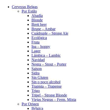
Cervezas Belgas
Por Estilo
Abadía
Blonde
Brett beer
Brune – Ambar
Cuádruple – Strong Ale
Ecológica
Fruta
Ipa – hoppy
Lager
Lámbica – Lambic
Navidad
Negra – Stout – Porter
Saison
Sidra
Sin Gluten
Sin o poco alcohol
Trapista – Trapense
Trigo
Tripel – Strong Blonde
Viejas Negras – Ferm. Mixta
Por Origen
Bélgica