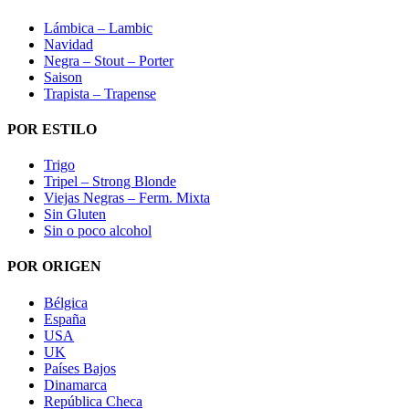
Lámbica – Lambic
Navidad
Negra – Stout – Porter
Saison
Trapista – Trapense
POR ESTILO
Trigo
Tripel – Strong Blonde
Viejas Negras – Ferm. Mixta
Sin Gluten
Sin o poco alcohol
POR ORIGEN
Bélgica
España
USA
UK
Países Bajos
Dinamarca
República Checa