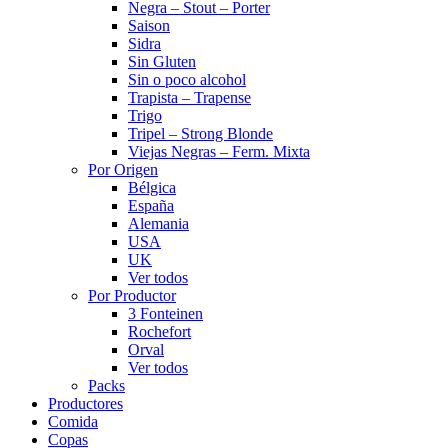
Negra – Stout – Porter
Saison
Sidra
Sin Gluten
Sin o poco alcohol
Trapista – Trapense
Trigo
Tripel – Strong Blonde
Viejas Negras – Ferm. Mixta
Por Origen
Bélgica
España
Alemania
USA
UK
Ver todos
Por Productor
3 Fonteinen
Rochefort
Orval
Ver todos
Packs
Productores
Comida
Copas