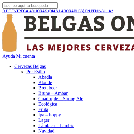
A
48 HORAS (DIAS LABORABLES) EN PENÍNSULA*
ENVÍO 
Ayuda
Mi cuenta
Cervezas Belgas
Por Estilo
Abadía
Blonde
Brett beer
Brune – Ambar
Cuádruple – Strong Ale
Ecológica
Fruta
Ipa – hoppy
Lager
Lámbica – Lambic
Navidad