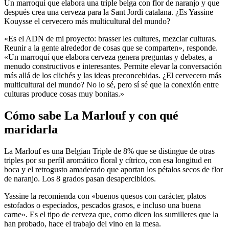
Un marroquí que elabora una triple belga con flor de naranjo y que
después crea una cerveza para la Sant Jordi catalana. ¿Es Yassine
Kouysse el cervecero más multicultural del mundo?
«Es el ADN de mi proyecto: brasser les cultures, mezclar culturas.
Reunir a la gente alrededor de cosas que se comparten», responde.
«Un marroquí que elabora cerveza genera preguntas y debates, a
menudo constructivos e interesantes. Permite elevar la conversación
más allá de los clichés y las ideas preconcebidas. ¿El cervecero más
multicultural del mundo? No lo sé, pero sí sé que la conexión entre
culturas produce cosas muy bonitas.»
Cómo sabe La Marlouf y con qué
maridarla
La Marlouf es una Belgian Triple de 8% que se distingue de otras
triples por su perfil aromático floral y cítrico, con esa longitud en
boca y el retrogusto amaderado que aportan los pétalos secos de flor
de naranjo. Los 8 grados pasan desapercibidos.
Yassine la recomienda con «buenos quesos con carácter, platos
estofados o especiados, pescados grasos, e incluso una buena
carne». Es el tipo de cerveza que, como dicen los sumilleres que la
han probado, hace el trabajo del vino en la mesa.