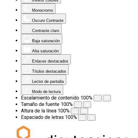
Invertir colores
Monocromo
Oscuro Contraste
Contraste claro
Baja saturación
Alta saturación
Enlaces destacados
Títulos destacados
Lector de pantalla
Modo de lectura
Escalamiento de contenido
100
%
Tamaño de fuente
100
%
Altura de la línea
100
%
Espaciado de letras
100
%