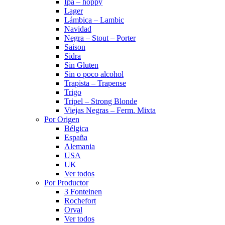
Ipa – hoppy
Lager
Lámbica – Lambic
Navidad
Negra – Stout – Porter
Saison
Sidra
Sin Gluten
Sin o poco alcohol
Trapista – Trapense
Trigo
Tripel – Strong Blonde
Viejas Negras – Ferm. Mixta
Por Origen
Bélgica
España
Alemania
USA
UK
Ver todos
Por Productor
3 Fonteinen
Rochefort
Orval
Ver todos