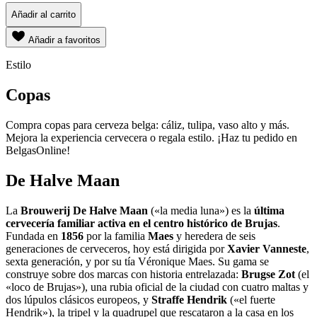
Añadir al carrito
Añadir a favoritos
Estilo
Copas
Compra copas para cerveza belga: cáliz, tulipa, vaso alto y más.
Mejora la experiencia cervecera o regala estilo. ¡Haz tu pedido en
BelgasOnline!
De Halve Maan
La
Brouwerij De Halve Maan
(«la media luna») es la
última
cervecería familiar activa en el centro histórico de Brujas
.
Fundada en
1856
por la familia
Maes
y heredera de seis
generaciones de cerveceros, hoy está dirigida por
Xavier Vanneste
,
sexta generación, y por su tía Véronique Maes. Su gama se
construye sobre dos marcas con historia entrelazada:
Brugse Zot
(el
«loco de Brujas»), una rubia oficial de la ciudad con cuatro maltas y
dos lúpulos clásicos europeos, y
Straffe Hendrik
(«el fuerte
Hendrik»), la tripel y la quadrupel que rescataron a la casa en los