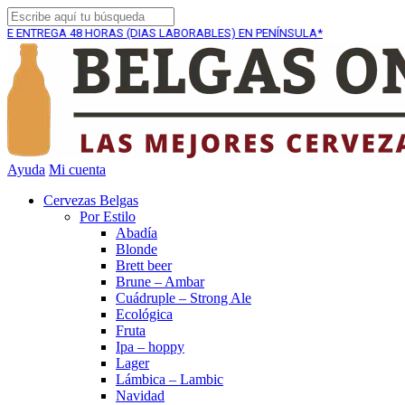
GA
48 HORAS (DIAS LABORABLES) EN PENÍNSULA*
ENVÍO
Ayuda
Mi cuenta
Cervezas Belgas
Por Estilo
Abadía
Blonde
Brett beer
Brune – Ambar
Cuádruple – Strong Ale
Ecológica
Fruta
Ipa – hoppy
Lager
Lámbica – Lambic
Navidad