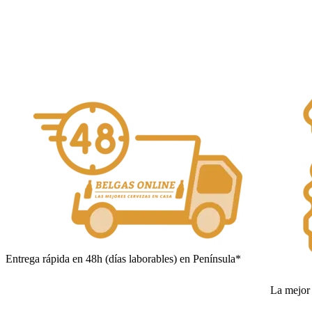
Añadir al carrito
Entrega rápida en 48h (días laborables) en Península*
La mejor 