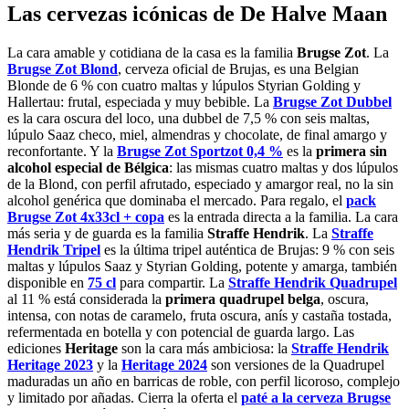
Las cervezas icónicas de De Halve Maan
La cara amable y cotidiana de la casa es la familia
Brugse Zot
. La
Brugse Zot Blond
, cerveza oficial de Brujas, es una Belgian
Blonde de 6 % con cuatro maltas y lúpulos Styrian Golding y
Hallertau: frutal, especiada y muy bebible. La
Brugse Zot Dubbel
es la cara oscura del loco, una dubbel de 7,5 % con seis maltas,
lúpulo Saaz checo, miel, almendras y chocolate, de final amargo y
reconfortante. Y la
Brugse Zot Sportzot 0,4 %
es la
primera sin
alcohol especial de Bélgica
: las mismas cuatro maltas y dos lúpulos
de la Blond, con perfil afrutado, especiado y amargor real, no la sin
alcohol genérica que dominaba el mercado. Para regalo, el
pack
Brugse Zot 4x33cl + copa
es la entrada directa a la familia. La cara
más seria y de guarda es la familia
Straffe Hendrik
. La
Straffe
Hendrik Tripel
es la última tripel auténtica de Brujas: 9 % con seis
maltas y lúpulos Saaz y Styrian Golding, potente y amarga, también
disponible en
75 cl
para compartir. La
Straffe Hendrik Quadrupel
al 11 % está considerada la
primera quadrupel belga
, oscura,
intensa, con notas de caramelo, fruta oscura, anís y castaña tostada,
refermentada en botella y con potencial de guarda largo. Las
ediciones
Heritage
son la cara más ambiciosa: la
Straffe Hendrik
Heritage 2023
y la
Heritage 2024
son versiones de la Quadrupel
maduradas un año en barricas de roble, con perfil licoroso, complejo
y limitado por añadas. Cierra la oferta el
paté a la cerveza Brugse