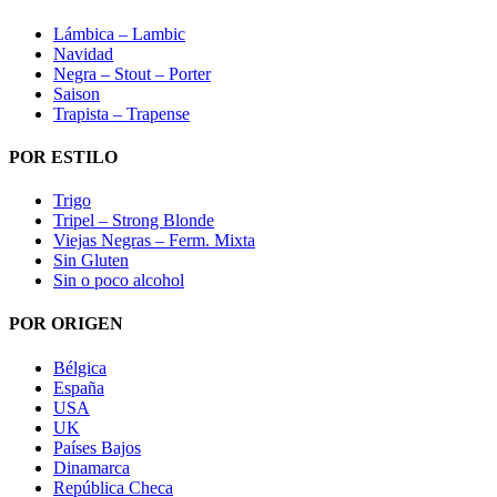
Lámbica – Lambic
Navidad
Negra – Stout – Porter
Saison
Trapista – Trapense
POR ESTILO
Trigo
Tripel – Strong Blonde
Viejas Negras – Ferm. Mixta
Sin Gluten
Sin o poco alcohol
POR ORIGEN
Bélgica
España
USA
UK
Países Bajos
Dinamarca
República Checa