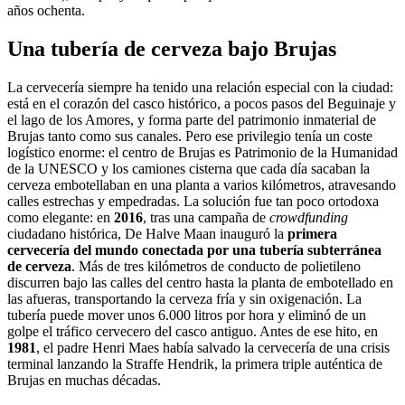
años ochenta.
Una tubería de cerveza bajo Brujas
La cervecería siempre ha tenido una relación especial con la ciudad:
está en el corazón del casco histórico, a pocos pasos del Beguinaje y
el lago de los Amores, y forma parte del patrimonio inmaterial de
Brujas tanto como sus canales. Pero ese privilegio tenía un coste
logístico enorme: el centro de Brujas es Patrimonio de la Humanidad
de la UNESCO y los camiones cisterna que cada día sacaban la
cerveza embotellaban en una planta a varios kilómetros, atravesando
calles estrechas y empedradas. La solución fue tan poco ortodoxa
como elegante: en
2016
, tras una campaña de
crowdfunding
ciudadano histórica, De Halve Maan inauguró la
primera
cervecería del mundo conectada por una tubería subterránea
de cerveza
. Más de tres kilómetros de conducto de polietileno
discurren bajo las calles del centro hasta la planta de embotellado en
las afueras, transportando la cerveza fría y sin oxigenación. La
tubería puede mover unos 6.000 litros por hora y eliminó de un
golpe el tráfico cervecero del casco antiguo. Antes de ese hito, en
1981
, el padre Henri Maes había salvado la cervecería de una crisis
terminal lanzando la Straffe Hendrik, la primera triple auténtica de
Brujas en muchas décadas.