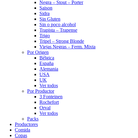
Negra – Stout – Porter
Saison
Sidra
Sin Gluten
Sin o poco alcohol
Trapista – Trapense
Trigo
Tripel – Strong Blonde
Viejas Negras – Ferm. Mixta
Por Origen
Bélgica
España
Alemania
USA
UK
Ver todos
Por Productor
3 Fonteinen
Rochefort
Orval
Ver todos
Packs
Productores
Comida
Copas