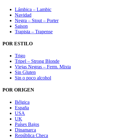
Lámbica – Lambic
Navidad
Negra – Stout – Porter
Saison
Trapista – Trapense
POR ESTILO
Trigo
Tripel – Strong Blonde
Viejas Negras – Ferm. Mixta
Sin Gluten
Sin o poco alcohol
POR ORIGEN
Bélgica
España
USA
UK
Países Bajos
Dinamarca
República Checa