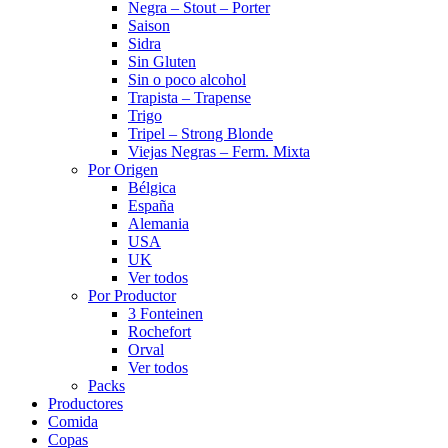
Negra – Stout – Porter
Saison
Sidra
Sin Gluten
Sin o poco alcohol
Trapista – Trapense
Trigo
Tripel – Strong Blonde
Viejas Negras – Ferm. Mixta
Por Origen
Bélgica
España
Alemania
USA
UK
Ver todos
Por Productor
3 Fonteinen
Rochefort
Orval
Ver todos
Packs
Productores
Comida
Copas