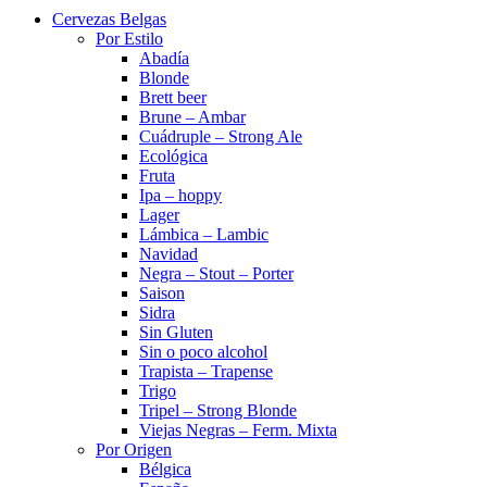
Cervezas Belgas
Por Estilo
Abadía
Blonde
Brett beer
Brune – Ambar
Cuádruple – Strong Ale
Ecológica
Fruta
Ipa – hoppy
Lager
Lámbica – Lambic
Navidad
Negra – Stout – Porter
Saison
Sidra
Sin Gluten
Sin o poco alcohol
Trapista – Trapense
Trigo
Tripel – Strong Blonde
Viejas Negras – Ferm. Mixta
Por Origen
Bélgica