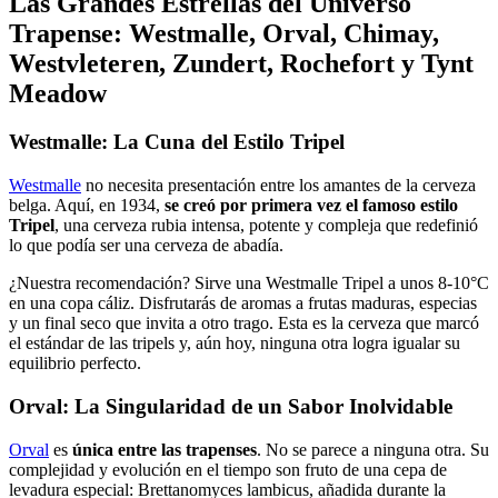
Las Grandes Estrellas del Universo
Trapense: Westmalle, Orval, Chimay,
Westvleteren, Zundert, Rochefort y Tynt
Meadow
Westmalle: La Cuna del Estilo Tripel
Westmalle
no necesita presentación entre los amantes de la cerveza
belga. Aquí, en 1934,
se creó por primera vez el famoso estilo
Tripel
, una cerveza rubia intensa, potente y compleja que redefinió
lo que podía ser una cerveza de abadía.
¿Nuestra recomendación? Sirve una Westmalle Tripel a unos 8-10°C
en una copa cáliz. Disfrutarás de aromas a frutas maduras, especias
y un final seco que invita a otro trago. Esta es la cerveza que marcó
el estándar de las tripels y, aún hoy, ninguna otra logra igualar su
equilibrio perfecto.
Orval: La Singularidad de un Sabor Inolvidable
Orval
es
única entre las trapenses
. No se parece a ninguna otra. Su
complejidad y evolución en el tiempo son fruto de una cepa de
levadura especial: Brettanomyces lambicus, añadida durante la