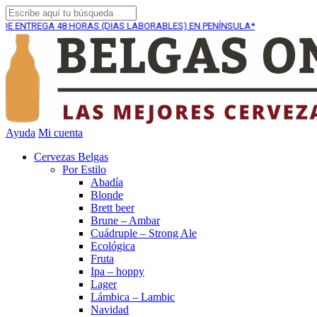
8 HORAS (DIAS LABORABLES) EN PENÍNSULA*
ENVÍO GR
Ayuda
Mi cuenta
Cervezas Belgas
Por Estilo
Abadía
Blonde
Brett beer
Brune – Ambar
Cuádruple – Strong Ale
Ecológica
Fruta
Ipa – hoppy
Lager
Lámbica – Lambic
Navidad