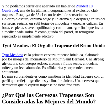
Y no podíamos cerrar este apartado sin hablar de
Zundert 10
Quadrupel
, una de las últimas incorporaciones al exclusivo club
trapense. Esta joya de 33 cl es un festival de sensaciones:
Color rojo oscuro, espuma beige y un aroma que despliega frutas del
sur secas, regaliz, un sutil toque de chocolate y especias cálidas. En
boca, es plena, suave, equilibrada y con un amargor final que invita
a meditar cada sorbo. Y como guinda del pastel, su retrogusto
especiado es simplemente adictivo.
Tynt Meadow: El Orgullo Trapense del Reino Unido
Tynt Meadow
es la primera cerveza trapense británica, elaborada
por los monjes del monasterio de Mount Saint Bernard. Una
strong
ale
oscura, con cuerpo sedoso, aromas a frutos secos, chocolate,
toffee y un leve ahumado. Es cálida, rica y sorprendentemente
equilibrada.
Lo más sorprendente es cómo mantiene la identidad trapense con un
perfil que refleja ingredientes y clima británicos. Una cerveza que
demuestra que el espíritu trapense no tiene fronteras.
¿Por Qué las Cervezas Trapenses Son
Consideradas las Mejores del Mundo?