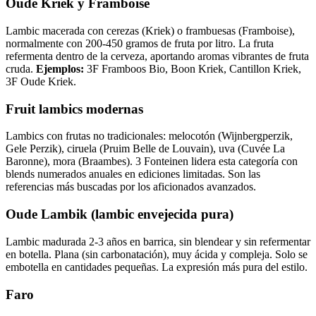
Oude Kriek y Framboise
Lambic macerada con cerezas (Kriek) o frambuesas (Framboise),
normalmente con 200-450 gramos de fruta por litro. La fruta
refermenta dentro de la cerveza, aportando aromas vibrantes de fruta
cruda.
Ejemplos:
3F Framboos Bio, Boon Kriek, Cantillon Kriek,
3F Oude Kriek.
Fruit lambics modernas
Lambics con frutas no tradicionales: melocotón (Wijnbergperzik,
Gele Perzik), ciruela (Pruim Belle de Louvain), uva (Cuvée La
Baronne), mora (Braambes). 3 Fonteinen lidera esta categoría con
blends numerados anuales en ediciones limitadas. Son las
referencias más buscadas por los aficionados avanzados.
Oude Lambik (lambic envejecida pura)
Lambic madurada 2-3 años en barrica, sin blendear y sin refermentar
en botella. Plana (sin carbonatación), muy ácida y compleja. Solo se
embotella en cantidades pequeñas. La expresión más pura del estilo.
Faro