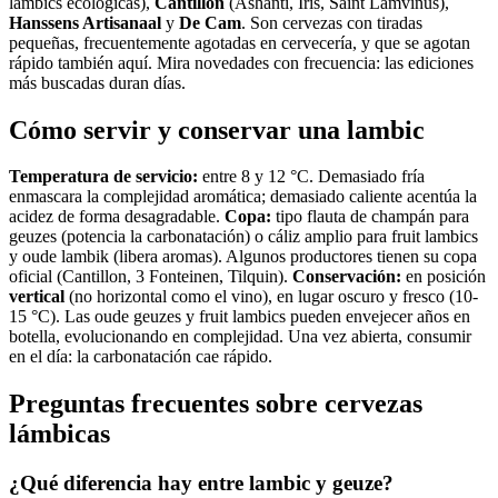
lambics ecológicas),
Cantillon
(Ashanti, Iris, Saint Lamvinus),
Hanssens Artisanaal
y
De Cam
. Son cervezas con tiradas
pequeñas, frecuentemente agotadas en cervecería, y que se agotan
rápido también aquí. Mira novedades con frecuencia: las ediciones
más buscadas duran días.
Cómo servir y conservar una lambic
Temperatura de servicio:
entre 8 y 12 °C. Demasiado fría
enmascara la complejidad aromática; demasiado caliente acentúa la
acidez de forma desagradable.
Copa:
tipo flauta de champán para
geuzes (potencia la carbonatación) o cáliz amplio para fruit lambics
y oude lambik (libera aromas). Algunos productores tienen su copa
oficial (Cantillon, 3 Fonteinen, Tilquin).
Conservación:
en posición
vertical
(no horizontal como el vino), en lugar oscuro y fresco (10-
15 °C). Las oude geuzes y fruit lambics pueden envejecer años en
botella, evolucionando en complejidad. Una vez abierta, consumir
en el día: la carbonatación cae rápido.
Preguntas frecuentes sobre cervezas
lámbicas
¿Qué diferencia hay entre lambic y geuze?