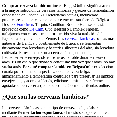
Comprar cerveza lambic online
en BelgasOnline significa acceder
a la mayor selección de cervezas lámbicas y geuzes de fermentación
espontánea en España: 219 referencias activas, incluyendo
productores que prácticamente no se encuentran fuera de Bélgica.
Desde
3 Fonteinen
, Tilquin, Cantillon, Boon o Hanssens hasta
proyectos como
De Cam
, Oud Beersel o Lambiek Fabriek,
trabajamos con casas que han mantenido viva la tradición del
Pajottenland y el valle del Zenne. Las
cervezas lámbicas
son las más
antiguas de Bélgica y posiblemente de Europa: se fermentan
únicamente con levaduras y bacterias silvestres del aire, sin levadura
cultivada. El resultado es una cerveza ácida, compleja,
frecuentemente envejecida en barricas de roble durante meses o
años. Es un estilo que divide y conquista: una vez que entras, no hay
vuelta atrás.
Por qué comprar lambic en BelgasOnline:
selección
curada por sommelier especializado en cerveza belga,
almacenamiento a temperatura controlada para preservar las lambics
envejecidas, y acceso a blends, ediciones limitadas y referencias
agotadas en cervecería que no encontrarás en otras tiendas online.
¿Qué son las cervezas lámbicas?
Las cervezas lámbicas son un tipo de cerveza belga elaborada
mediante
fermentación espontánea
: el mosto se expone al aire en