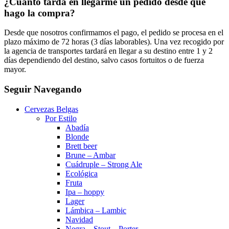
¿Cuánto tarda en llegarme un pedido desde que
hago la compra?
Desde que nosotros confirmamos el pago, el pedido se procesa en el
plazo máximo de 72 horas (3 días laborables). Una vez recogido por
la agencia de transportes tardará en llegar a su destino entre 1 y 2
días dependiendo del destino, salvo casos fortuitos o de fuerza
mayor.
Seguir Navegando
Cervezas Belgas
Por Estilo
Abadía
Blonde
Brett beer
Brune – Ambar
Cuádruple – Strong Ale
Ecológica
Fruta
Ipa – hoppy
Lager
Lámbica – Lambic
Navidad
Negra – Stout – Porter