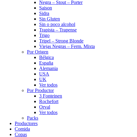
Negra – Stout – Porter
Saison
Sidra
Sin Gluten
Sin o poco alcohol
Trapista – Trapense
Trigo
Tripel – Strong Blonde
Viejas Negras – Ferm. Mixta
Por Origen
Bélgica
España
Alemania
USA
UK
Ver todos
Por Productor
3 Fonteinen
Rochefort
Orval
Ver todos
Packs
Productores
Comida
Copas