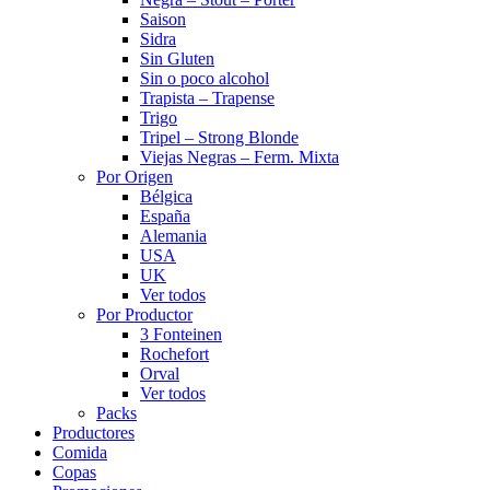
Saison
Sidra
Sin Gluten
Sin o poco alcohol
Trapista – Trapense
Trigo
Tripel – Strong Blonde
Viejas Negras – Ferm. Mixta
Por Origen
Bélgica
España
Alemania
USA
UK
Ver todos
Por Productor
3 Fonteinen
Rochefort
Orval
Ver todos
Packs
Productores
Comida
Copas