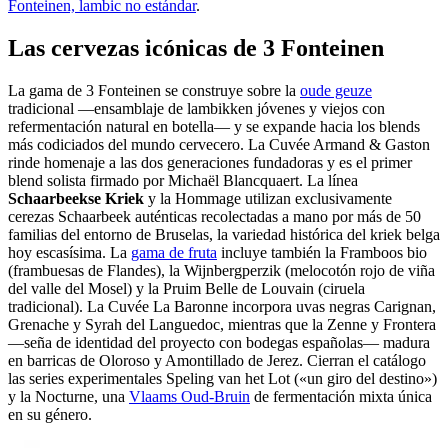
Fonteinen, lambic no estándar
.
Las cervezas icónicas de 3 Fonteinen
La gama de 3 Fonteinen se construye sobre la
oude geuze
tradicional —ensamblaje de lambikken jóvenes y viejos con
refermentación natural en botella— y se expande hacia los blends
más codiciados del mundo cervecero. La Cuvée Armand & Gaston
rinde homenaje a las dos generaciones fundadoras y es el primer
blend solista firmado por Michaël Blancquaert. La línea
Schaarbeekse Kriek
y la Hommage utilizan exclusivamente
cerezas Schaarbeek auténticas recolectadas a mano por más de 50
familias del entorno de Bruselas, la variedad histórica del kriek belga
hoy escasísima. La
gama de fruta
incluye también la Framboos bio
(frambuesas de Flandes), la Wijnbergperzik (melocotón rojo de viña
del valle del Mosel) y la Pruim Belle de Louvain (ciruela
tradicional). La Cuvée La Baronne incorpora uvas negras Carignan,
Grenache y Syrah del Languedoc, mientras que la Zenne y Frontera
—seña de identidad del proyecto con bodegas españolas— madura
en barricas de Oloroso y Amontillado de Jerez. Cierran el catálogo
las series experimentales Speling van het Lot («un giro del destino»)
y la Nocturne, una
Vlaams Oud-Bruin
de fermentación mixta única
en su género.