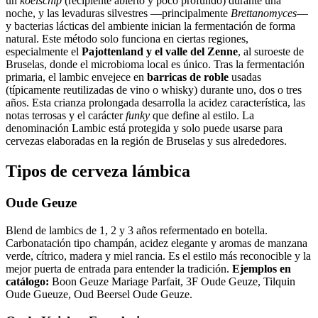
un
koelschip
(recipiente abierto y poco profundo) durante una
noche, y las levaduras silvestres —principalmente
Brettanomyces
—
y bacterias lácticas del ambiente inician la fermentación de forma
natural. Este método solo funciona en ciertas regiones,
especialmente el
Pajottenland y el valle del Zenne
, al suroeste de
Bruselas, donde el microbioma local es único. Tras la fermentación
primaria, el lambic envejece en
barricas de roble
usadas
(típicamente reutilizadas de vino o whisky) durante uno, dos o tres
años. Esta crianza prolongada desarrolla la acidez característica, las
notas terrosas y el carácter
funky
que define al estilo. La
denominación Lambic está protegida y solo puede usarse para
cervezas elaboradas en la región de Bruselas y sus alrededores.
Tipos de cerveza lámbica
Oude Geuze
Blend de lambics de 1, 2 y 3 años refermentado en botella.
Carbonatación tipo champán, acidez elegante y aromas de manzana
verde, cítrico, madera y miel rancia. Es el estilo más reconocible y la
mejor puerta de entrada para entender la tradición.
Ejemplos en
catálogo:
Boon Geuze Mariage Parfait, 3F Oude Geuze, Tilquin
Oude Gueuze, Oud Beersel Oude Geuze.