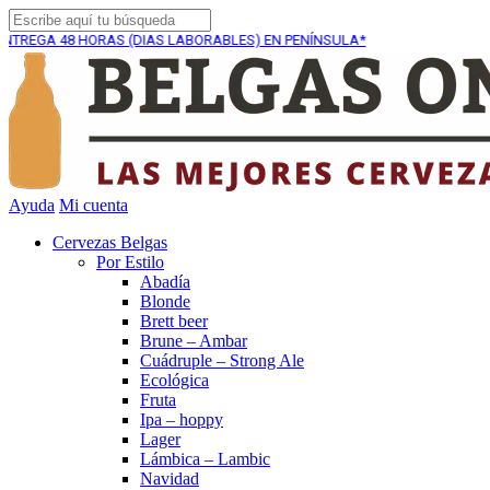
8 HORAS (DIAS LABORABLES) EN PENÍNSULA*
ENVÍO GR
Ayuda
Mi cuenta
Cervezas Belgas
Por Estilo
Abadía
Blonde
Brett beer
Brune – Ambar
Cuádruple – Strong Ale
Ecológica
Fruta
Ipa – hoppy
Lager
Lámbica – Lambic
Navidad