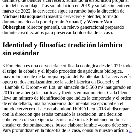
definitivo de blender a cervecero, sumando la elaboración propia al
arte del ensamblaje. Tras su jubilación en 2019 y su fallecimiento en
marzo de 2022, la cervecería sigue su rumbo bajo la dirección de
Michaël Blancquaert
(maestro cervecero y blender, formado
durante una década por el propio Armand) y
Werner Van
Obberghen
(director general), un relevo generacional preparado
durante casi diez años para preservar la filosofía de la casa.
Identidad y filosofía: tradición lámbica
sin estándar
3 Fonteinen es una cervecería certificada ecológica desde 2021: todo
el
trigo
, la cebada y el lúpulo proceden de agricultura biológica,
mayoritariamente de la propia región del Pajottenland. La cervecería
opera en dos emplazamientos: la sede histórica en Beersel y el
«Lambik-O-Droom» en Lot, un almacén de 5.500 m² inaugurado en
2016 que alberga las barricas y foeders en maduración. Cada blend
lleva un número de identificación que indica la temporada y el orden
de embotellado, una transparencia documental excepcional en el
mundo cervecero. La casa abandonó HORAL en 2018 al discrepar
con la dirección que estaba tomando la asociación, una decisión
coherente con su exigencia técnica máxima: 3 Fonteinen no busca
encajar en denominaciones, busca elaborar lambic «como debe ser».
Para profundizar en la filosofía de la casa, consulta nuestro artículo
3