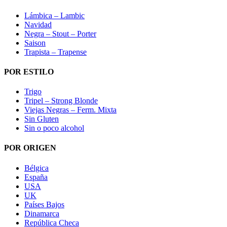
Lámbica – Lambic
Navidad
Negra – Stout – Porter
Saison
Trapista – Trapense
POR ESTILO
Trigo
Tripel – Strong Blonde
Viejas Negras – Ferm. Mixta
Sin Gluten
Sin o poco alcohol
POR ORIGEN
Bélgica
España
USA
UK
Países Bajos
Dinamarca
República Checa