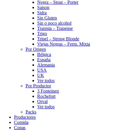
Negra – Stout – Porter
Saison
Sidra
Sin Gluten
Sin o poco alcohol
Trapista – Trapense
Trigo
Tripel – Strong Blonde
Viejas Negras – Ferm. Mixta
Por Origen
Bélgica
España
Alemania
USA
UK
Ver todos
Por Productor
3 Fonteinen
Rochefort
Orval
Ver todos
Packs
Productores
Comida
Copas