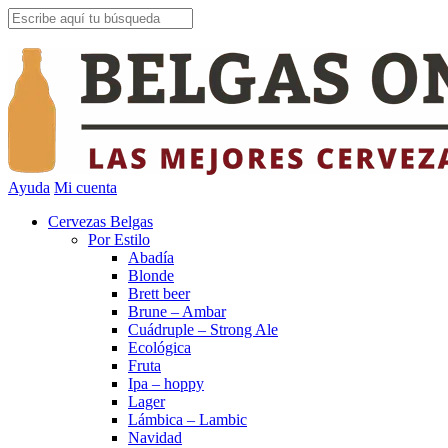
Ayuda
Mi cuenta
Cervezas Belgas
Por Estilo
Abadía
Blonde
Brett beer
Brune – Ambar
Cuádruple – Strong Ale
Ecológica
Fruta
Ipa – hoppy
Lager
Lámbica – Lambic
Navidad