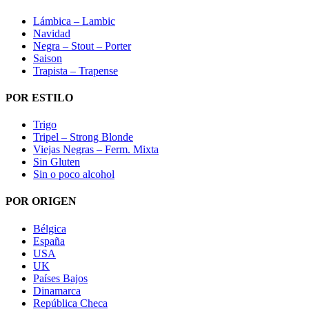
Lámbica – Lambic
Navidad
Negra – Stout – Porter
Saison
Trapista – Trapense
POR ESTILO
Trigo
Tripel – Strong Blonde
Viejas Negras – Ferm. Mixta
Sin Gluten
Sin o poco alcohol
POR ORIGEN
Bélgica
España
USA
UK
Países Bajos
Dinamarca
República Checa