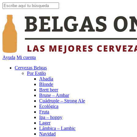
Ayuda
Mi cuenta
Cervezas Belgas
Por Estilo
Abadía
Blonde
Brett beer
Brune – Ambar
Cuádruple – Strong Ale
Ecológica
Fruta
Ipa – hoppy
Lager
Lámbica – Lambic
Navidad