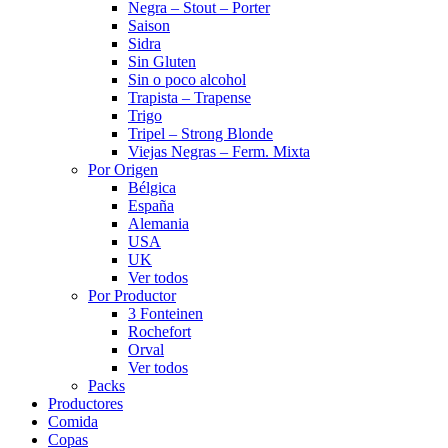
Negra – Stout – Porter
Saison
Sidra
Sin Gluten
Sin o poco alcohol
Trapista – Trapense
Trigo
Tripel – Strong Blonde
Viejas Negras – Ferm. Mixta
Por Origen
Bélgica
España
Alemania
USA
UK
Ver todos
Por Productor
3 Fonteinen
Rochefort
Orval
Ver todos
Packs
Productores
Comida
Copas