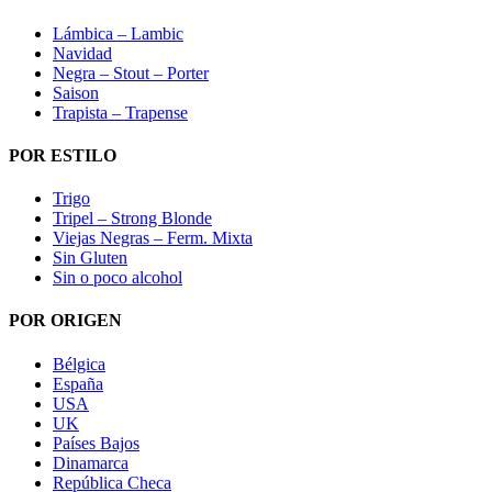
Lámbica – Lambic
Navidad
Negra – Stout – Porter
Saison
Trapista – Trapense
POR ESTILO
Trigo
Tripel – Strong Blonde
Viejas Negras – Ferm. Mixta
Sin Gluten
Sin o poco alcohol
POR ORIGEN
Bélgica
España
USA
UK
Países Bajos
Dinamarca
República Checa