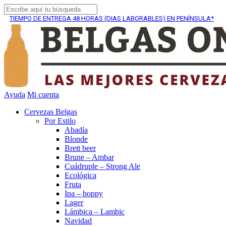
PO DE ENTREGA
48 HORAS (DIAS LABORABLES) EN PENÍNSULA*
Ayuda
Mi cuenta
Cervezas Belgas
Por Estilo
Abadía
Blonde
Brett beer
Brune – Ambar
Cuádruple – Strong Ale
Ecológica
Fruta
Ipa – hoppy
Lager
Lámbica – Lambic
Navidad