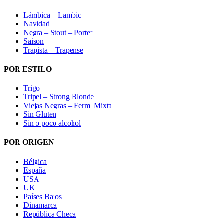
Lámbica – Lambic
Navidad
Negra – Stout – Porter
Saison
Trapista – Trapense
POR ESTILO
Trigo
Tripel – Strong Blonde
Viejas Negras – Ferm. Mixta
Sin Gluten
Sin o poco alcohol
POR ORIGEN
Bélgica
España
USA
UK
Países Bajos
Dinamarca
República Checa