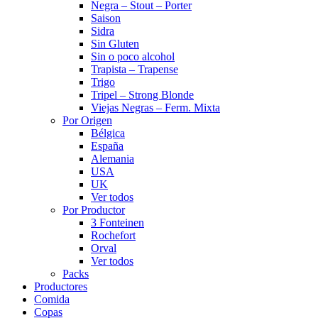
Negra – Stout – Porter
Saison
Sidra
Sin Gluten
Sin o poco alcohol
Trapista – Trapense
Trigo
Tripel – Strong Blonde
Viejas Negras – Ferm. Mixta
Por Origen
Bélgica
España
Alemania
USA
UK
Ver todos
Por Productor
3 Fonteinen
Rochefort
Orval
Ver todos
Packs
Productores
Comida
Copas