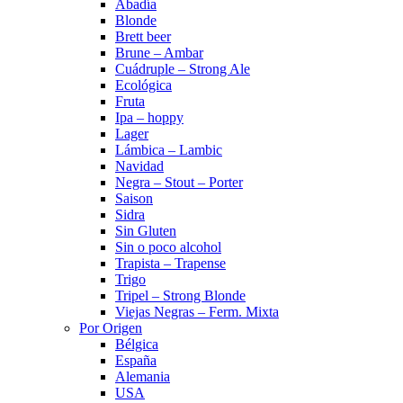
Abadía
Blonde
Brett beer
Brune – Ambar
Cuádruple – Strong Ale
Ecológica
Fruta
Ipa – hoppy
Lager
Lámbica – Lambic
Navidad
Negra – Stout – Porter
Saison
Sidra
Sin Gluten
Sin o poco alcohol
Trapista – Trapense
Trigo
Tripel – Strong Blonde
Viejas Negras – Ferm. Mixta
Por Origen
Bélgica
España
Alemania
USA