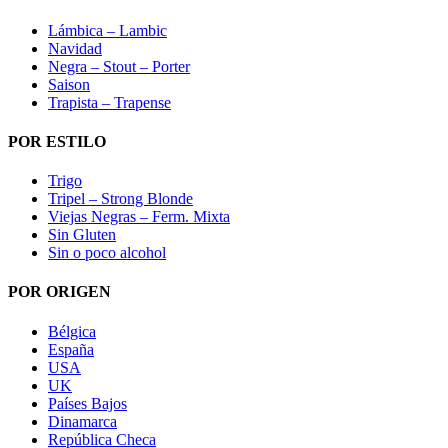
Lámbica – Lambic
Navidad
Negra – Stout – Porter
Saison
Trapista – Trapense
POR ESTILO
Trigo
Tripel – Strong Blonde
Viejas Negras – Ferm. Mixta
Sin Gluten
Sin o poco alcohol
POR ORIGEN
Bélgica
España
USA
UK
Países Bajos
Dinamarca
República Checa