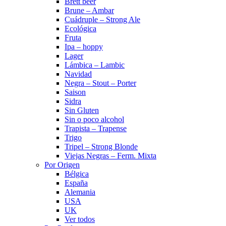
Brett beer
Brune – Ambar
Cuádruple – Strong Ale
Ecológica
Fruta
Ipa – hoppy
Lager
Lámbica – Lambic
Navidad
Negra – Stout – Porter
Saison
Sidra
Sin Gluten
Sin o poco alcohol
Trapista – Trapense
Trigo
Tripel – Strong Blonde
Viejas Negras – Ferm. Mixta
Por Origen
Bélgica
España
Alemania
USA
UK
Ver todos