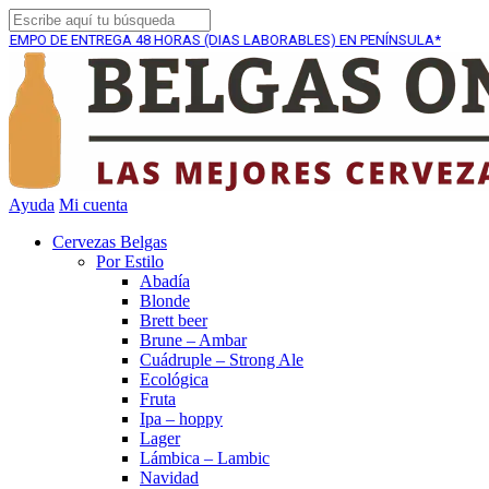
E ENTREGA
48 HORAS (DIAS LABORABLES) EN PENÍNSULA*
Ayuda
Mi cuenta
Cervezas Belgas
Por Estilo
Abadía
Blonde
Brett beer
Brune – Ambar
Cuádruple – Strong Ale
Ecológica
Fruta
Ipa – hoppy
Lager
Lámbica – Lambic
Navidad