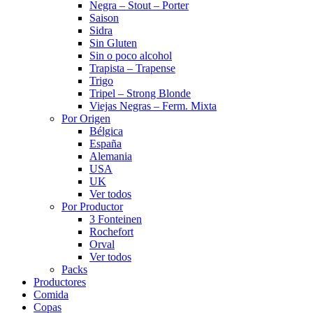
Negra – Stout – Porter
Saison
Sidra
Sin Gluten
Sin o poco alcohol
Trapista – Trapense
Trigo
Tripel – Strong Blonde
Viejas Negras – Ferm. Mixta
Por Origen
Bélgica
España
Alemania
USA
UK
Ver todos
Por Productor
3 Fonteinen
Rochefort
Orval
Ver todos
Packs
Productores
Comida
Copas