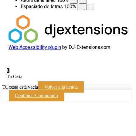
Altura de la línea
100
%
Espaciado de letras
100
%
Web Accessibility plugin
by DJ-Extensions.com
0
Tu Cesta
Tu cesta está vacía
Volver a la tienda
Continuar Comprando