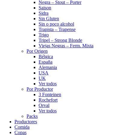
Negra – Stout – Porter
Saison
Sidra
Sin Gluten
Sin o poco alcohol
Trapista – Trapense
Trigo
Tripel – Strong Blonde
Viejas Negras – Ferm. Mixta
Por Origen
Bélgica
España
Alemania
USA
UK
Ver todos
Por Productor
3 Fonteinen
Rochefort
Orval
Ver todos
Packs
Productores
Comida
Copas