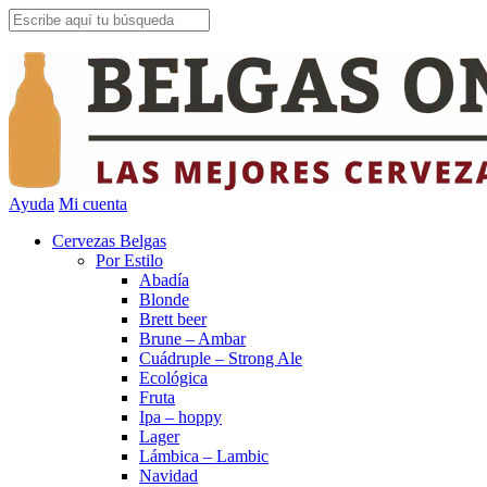
Ayuda
Mi cuenta
Cervezas Belgas
Por Estilo
Abadía
Blonde
Brett beer
Brune – Ambar
Cuádruple – Strong Ale
Ecológica
Fruta
Ipa – hoppy
Lager
Lámbica – Lambic
Navidad