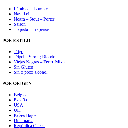
Lámbica – Lambic
Navidad
Negra – Stout – Porter
Saison
Trapista – Trapense
POR ESTILO
Trigo
Tripel – Strong Blonde
Viejas Negras – Ferm. Mixta
Sin Gluten
Sin o poco alcohol
POR ORIGEN
Bélgica
España
USA
UK
Países Bajos
Dinamarca
República Checa