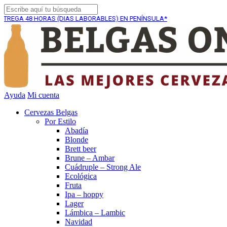
 HORAS (DIAS LABORABLES) EN PENÍNSULA*
ENVÍO GRA
Ayuda
Mi cuenta
Cervezas Belgas
Por Estilo
Abadía
Blonde
Brett beer
Brune – Ambar
Cuádruple – Strong Ale
Ecológica
Fruta
Ipa – hoppy
Lager
Lámbica – Lambic
Navidad