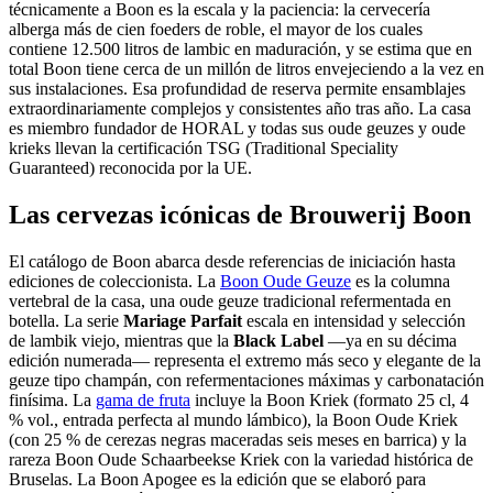
técnicamente a Boon es la escala y la paciencia: la cervecería
alberga más de cien foeders de roble, el mayor de los cuales
contiene 12.500 litros de lambic en maduración, y se estima que en
total Boon tiene cerca de un millón de litros envejeciendo a la vez en
sus instalaciones. Esa profundidad de reserva permite ensamblajes
extraordinariamente complejos y consistentes año tras año. La casa
es miembro fundador de HORAL y todas sus oude geuzes y oude
krieks llevan la certificación TSG (Traditional Speciality
Guaranteed) reconocida por la UE.
Las cervezas icónicas de Brouwerij Boon
El catálogo de Boon abarca desde referencias de iniciación hasta
ediciones de coleccionista. La
Boon Oude Geuze
es la columna
vertebral de la casa, una oude geuze tradicional refermentada en
botella. La serie
Mariage Parfait
escala en intensidad y selección
de lambik viejo, mientras que la
Black Label
—ya en su décima
edición numerada— representa el extremo más seco y elegante de la
geuze tipo champán, con refermentaciones máximas y carbonatación
finísima. La
gama de fruta
incluye la Boon Kriek (formato 25 cl, 4
% vol., entrada perfecta al mundo lámbico), la Boon Oude Kriek
(con 25 % de cerezas negras maceradas seis meses en barrica) y la
rareza Boon Oude Schaarbeekse Kriek con la variedad histórica de
Bruselas. La Boon Apogee es la edición que se elaboró para