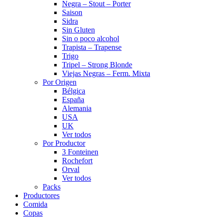
Negra – Stout – Porter
Saison
Sidra
Sin Gluten
Sin o poco alcohol
Trapista – Trapense
Trigo
Tripel – Strong Blonde
Viejas Negras – Ferm. Mixta
Por Origen
Bélgica
España
Alemania
USA
UK
Ver todos
Por Productor
3 Fonteinen
Rochefort
Orval
Ver todos
Packs
Productores
Comida
Copas