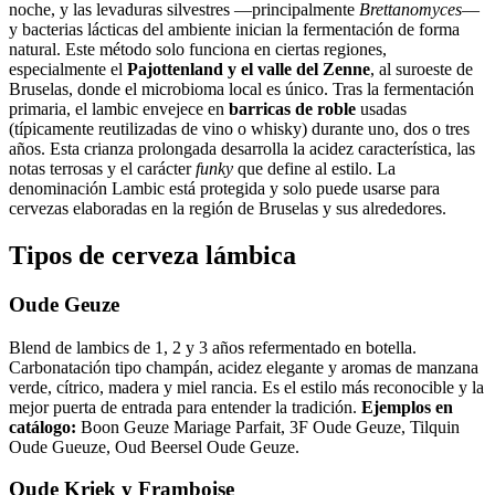
noche, y las levaduras silvestres —principalmente
Brettanomyces
—
y bacterias lácticas del ambiente inician la fermentación de forma
natural. Este método solo funciona en ciertas regiones,
especialmente el
Pajottenland y el valle del Zenne
, al suroeste de
Bruselas, donde el microbioma local es único. Tras la fermentación
primaria, el lambic envejece en
barricas de roble
usadas
(típicamente reutilizadas de vino o whisky) durante uno, dos o tres
años. Esta crianza prolongada desarrolla la acidez característica, las
notas terrosas y el carácter
funky
que define al estilo. La
denominación Lambic está protegida y solo puede usarse para
cervezas elaboradas en la región de Bruselas y sus alrededores.
Tipos de cerveza lámbica
Oude Geuze
Blend de lambics de 1, 2 y 3 años refermentado en botella.
Carbonatación tipo champán, acidez elegante y aromas de manzana
verde, cítrico, madera y miel rancia. Es el estilo más reconocible y la
mejor puerta de entrada para entender la tradición.
Ejemplos en
catálogo:
Boon Geuze Mariage Parfait, 3F Oude Geuze, Tilquin
Oude Gueuze, Oud Beersel Oude Geuze.
Oude Kriek y Framboise