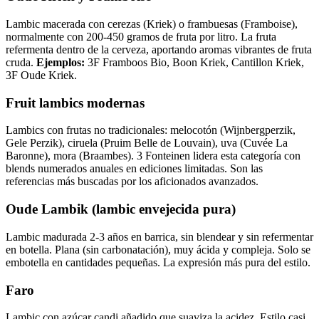
Lambic macerada con cerezas (Kriek) o frambuesas (Framboise),
normalmente con 200-450 gramos de fruta por litro. La fruta
refermenta dentro de la cerveza, aportando aromas vibrantes de fruta
cruda.
Ejemplos:
3F Framboos Bio, Boon Kriek, Cantillon Kriek,
3F Oude Kriek.
Fruit lambics modernas
Lambics con frutas no tradicionales: melocotón (Wijnbergperzik,
Gele Perzik), ciruela (Pruim Belle de Louvain), uva (Cuvée La
Baronne), mora (Braambes). 3 Fonteinen lidera esta categoría con
blends numerados anuales en ediciones limitadas. Son las
referencias más buscadas por los aficionados avanzados.
Oude Lambik (lambic envejecida pura)
Lambic madurada 2-3 años en barrica, sin blendear y sin refermentar
en botella. Plana (sin carbonatación), muy ácida y compleja. Solo se
embotella en cantidades pequeñas. La expresión más pura del estilo.
Faro
Lambic con azúcar candi añadido que suaviza la acidez. Estilo casi