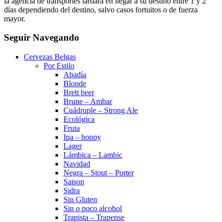
la agencia de transportes tardará en llegar a su destino entre 1 y 2
días dependiendo del destino, salvo casos fortuitos o de fuerza
mayor.
Seguir Navegando
Cervezas Belgas
Por Estilo
Abadía
Blonde
Brett beer
Brune – Ambar
Cuádruple – Strong Ale
Ecológica
Fruta
Ipa – hoppy
Lager
Lámbica – Lambic
Navidad
Negra – Stout – Porter
Saison
Sidra
Sin Gluten
Sin o poco alcohol
Trapista – Trapense