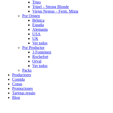
Trigo
Tripel – Strong Blonde
Viejas Negras – Ferm. Mixta
Por Origen
Bélgica
España
Alemania
USA
UK
Ver todos
Por Productor
3 Fonteinen
Rochefort
Orval
Ver todos
Packs
Productores
Comida
Copas
Promociones
Tarjetas regalo
Blog