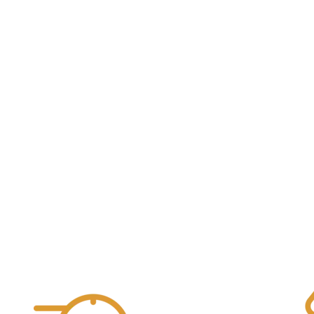
Duvel Discovery Box 4x33cl + copa
15,90
€
Duvel Moorgat
Añadir al carrito