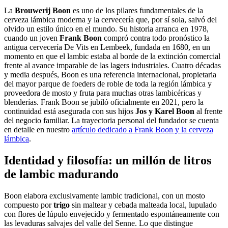
La
Brouwerij Boon
es uno de los pilares fundamentales de la
cerveza lámbica moderna y la cervecería que, por sí sola, salvó del
olvido un estilo único en el mundo. Su historia arranca en 1978,
cuando un joven
Frank Boon
compró contra todo pronóstico la
antigua cervecería De Vits en Lembeek, fundada en 1680, en un
momento en que el lambic estaba al borde de la extinción comercial
frente al avance imparable de las lagers industriales. Cuatro décadas
y media después, Boon es una referencia internacional, propietaria
del mayor parque de foeders de roble de toda la región lámbica y
proveedora de mosto y fruta para muchas otras lambicéricas y
blenderías. Frank Boon se jubiló oficialmente en 2021, pero la
continuidad está asegurada con sus hijos
Jos y Karel Boon
al frente
del negocio familiar. La trayectoria personal del fundador se cuenta
en detalle en nuestro
artículo dedicado a Frank Boon y la cerveza
lámbica
.
Identidad y filosofía: un millón de litros
de lambic madurando
Boon elabora exclusivamente lambic tradicional, con un mosto
compuesto por
trigo
sin maltear y cebada malteada local, lupulado
con flores de lúpulo envejecido y fermentado espontáneamente con
las levaduras salvajes del valle del Senne. Lo que distingue