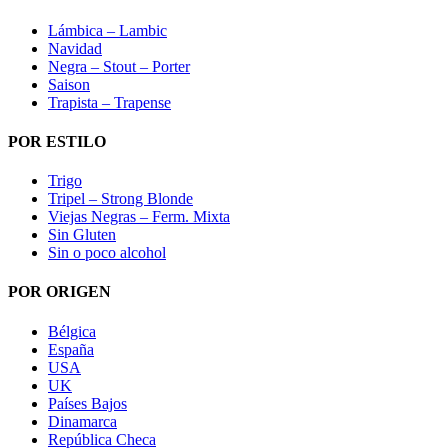
Lámbica – Lambic
Navidad
Negra – Stout – Porter
Saison
Trapista – Trapense
POR ESTILO
Trigo
Tripel – Strong Blonde
Viejas Negras – Ferm. Mixta
Sin Gluten
Sin o poco alcohol
POR ORIGEN
Bélgica
España
USA
UK
Países Bajos
Dinamarca
República Checa