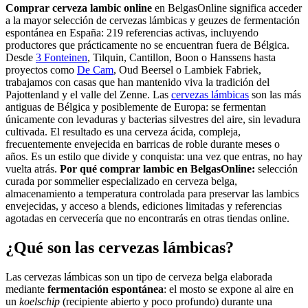
Comprar cerveza lambic online
en BelgasOnline significa acceder
a la mayor selección de cervezas lámbicas y geuzes de fermentación
espontánea en España: 219 referencias activas, incluyendo
productores que prácticamente no se encuentran fuera de Bélgica.
Desde
3 Fonteinen
, Tilquin, Cantillon, Boon o Hanssens hasta
proyectos como
De Cam
, Oud Beersel o Lambiek Fabriek,
trabajamos con casas que han mantenido viva la tradición del
Pajottenland y el valle del Zenne. Las
cervezas lámbicas
son las más
antiguas de Bélgica y posiblemente de Europa: se fermentan
únicamente con levaduras y bacterias silvestres del aire, sin levadura
cultivada. El resultado es una cerveza ácida, compleja,
frecuentemente envejecida en barricas de roble durante meses o
años. Es un estilo que divide y conquista: una vez que entras, no hay
vuelta atrás.
Por qué comprar lambic en BelgasOnline:
selección
curada por sommelier especializado en cerveza belga,
almacenamiento a temperatura controlada para preservar las lambics
envejecidas, y acceso a blends, ediciones limitadas y referencias
agotadas en cervecería que no encontrarás en otras tiendas online.
¿Qué son las cervezas lámbicas?
Las cervezas lámbicas son un tipo de cerveza belga elaborada
mediante
fermentación espontánea
: el mosto se expone al aire en
un
koelschip
(recipiente abierto y poco profundo) durante una