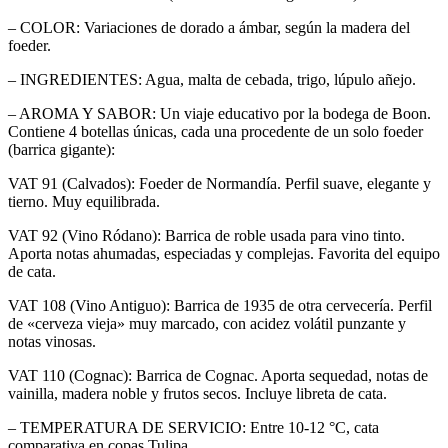
– COLOR: Variaciones de dorado a ámbar, según la madera del
foeder.
– INGREDIENTES: Agua, malta de cebada, trigo, lúpulo añejo.
– AROMA Y SABOR: Un viaje educativo por la bodega de Boon.
Contiene 4 botellas únicas, cada una procedente de un solo foeder
(barrica gigante):
VAT 91 (Calvados): Foeder de Normandía. Perfil suave, elegante y
tierno. Muy equilibrada.
VAT 92 (Vino Ródano): Barrica de roble usada para vino tinto.
Aporta notas ahumadas, especiadas y complejas. Favorita del equipo
de cata.
VAT 108 (Vino Antiguo): Barrica de 1935 de otra cervecería. Perfil
de «cerveza vieja» muy marcado, con acidez volátil punzante y
notas vinosas.
VAT 110 (Cognac): Barrica de Cognac. Aporta sequedad, notas de
vainilla, madera noble y frutos secos. Incluye libreta de cata.
– TEMPERATURA DE SERVICIO: Entre 10-12 °C, cata
comparativa en copas Tulipa.