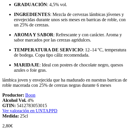
GRADUACIÓN
: 4,5% vol.
INGREDIENTES
: Mezcla de cervezas lámbicas jóvenes y
envejecidas durante unos seis meses en barricas de roble, con
un 25% de cerezas.
AROMA Y SABOR
: Refrescante y con carácter. Aroma y
sabor marcados por las cerezas agridulces.
TEMPERATURA DE SERVICIO
: 12–14 °C, temperatura
de bodega. Copa tipo cáliz recomendada.
MARIDAJE
: Ideal con postres de chocolate negro, quesos
azules o foie gras.
lámbica joven y envejecida que ha madurado en nuestras barricas de
roble macerada con 25% de cerezas negras durante 6 meses
Productor:
Boon
Alcohol Vol.
4%
GTIN:
5412783053015
Ver valoración en UNTAPPD
Medida:
25cl
2,80
€