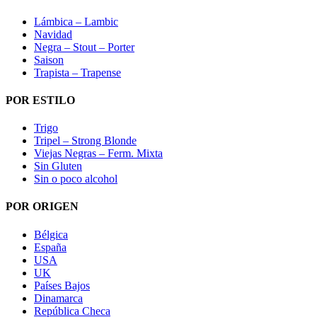
Lámbica – Lambic
Navidad
Negra – Stout – Porter
Saison
Trapista – Trapense
POR ESTILO
Trigo
Tripel – Strong Blonde
Viejas Negras – Ferm. Mixta
Sin Gluten
Sin o poco alcohol
POR ORIGEN
Bélgica
España
USA
UK
Países Bajos
Dinamarca
República Checa