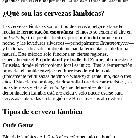
agotadas en cervecería que no encontrarás en otras tiendas online.
¿Qué son las cervezas lámbicas?
Las cervezas lámbicas son un tipo de cerveza belga elaborada
mediante
fermentación espontánea
: el mosto se expone al aire en
un
koelschip
(recipiente abierto y poco profundo) durante una
noche, y las levaduras silvestres —principalmente
Brettanomyces
—
y bacterias lácticas del ambiente inician la fermentación de forma
natural. Este método solo funciona en ciertas regiones,
especialmente el
Pajottenland y el valle del Zenne
, al suroeste de
Bruselas, donde el microbioma local es único. Tras la fermentación
primaria, el lambic envejece en
barricas de roble
usadas
(típicamente reutilizadas de vino o whisky) durante uno, dos o tres
años. Esta crianza prolongada desarrolla la acidez característica, las
notas terrosas y el carácter
funky
que define al estilo. La
denominación Lambic está protegida y solo puede usarse para
cervezas elaboradas en la región de Bruselas y sus alrededores.
Tipos de cerveza lámbica
Oude Geuze
Blend de lambics de 1, 2 y 3 años refermentado en botella.