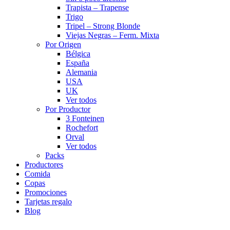
Trapista – Trapense
Trigo
Tripel – Strong Blonde
Viejas Negras – Ferm. Mixta
Por Origen
Bélgica
España
Alemania
USA
UK
Ver todos
Por Productor
3 Fonteinen
Rochefort
Orval
Ver todos
Packs
Productores
Comida
Copas
Promociones
Tarjetas regalo
Blog