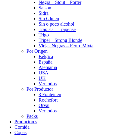
Negra – Stout – Porter
Saison
Sidra
Sin Gluten
Sin o poco alcohol
Trapista – Trapense
Trigo
Tripel – Strong Blonde
Viejas Negras – Ferm. Mixta
Por Origen
Bélgica
España
Alemania
USA
UK
Ver todos
Por Productor
3 Fonteinen
Rochefort
Orval
Ver todos
Packs
Productores
Comida
Copas