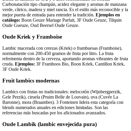
Carbonatación tipo champán, acidez elegante y aromas de manzana
verde, cítrico, madera y miel rancia. Es el estilo más reconocible y la
mejor puerta de entrada para entender la tradición.
Ejemplos en
catálogo:
Boon Geuze Mariage Parfait, 3F Oude Geuze, Tilquin
Oude Gueuze, Oud Beersel Oude Geuze.
Oude Kriek y Framboise
Lambic macerada con cerezas (Kriek) o frambuesas (Framboise),
normalmente con 200-450 gramos de fruta por litro. La fruta
refermenta dentro de la cerveza, aportando aromas vibrantes de fruta
cruda.
Ejemplos:
3F Framboos Bio, Boon Kriek, Cantillon Kriek,
3F Oude Kriek.
Fruit lambics modernas
Lambics con frutas no tradicionales: melocotón (Wijnbergperzik,
Gele Perzik), ciruela (Pruim Belle de Louvain), uva (Cuvée La
Baronne), mora (Braambes). 3 Fonteinen lidera esta categoría con
blends numerados anuales en ediciones limitadas. Son las
referencias más buscadas por los aficionados avanzados.
Oude Lambik (lambic envejecida pura)