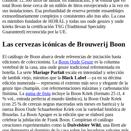
contiene 12.500 litros de lambic en maduración, y se estima que en
total Boon tiene cerca de un millón de litros envejeciendo a la vez en
sus instalaciones. Esa profundidad de reserva permite ensamblajes
extraordinariamente complejos y consistentes año tras año. La casa
es miembro fundador de HORAL y todas sus oude geuzes y oude
krieks llevan la certificación TSG (Traditional Speciality
Guaranteed) reconocida por la UE.
Las cervezas icónicas de Brouwerij Boon
El catálogo de Boon abarca desde referencias de iniciación hasta
ediciones de coleccionista. La
Boon Oude Geuze
es la columna
vertebral de la casa, una oude geuze tradicional refermentada en
botella. La serie
Mariage Parfait
escala en intensidad y selección
de lambik viejo, mientras que la
Black Label
—ya en su décima
edición numerada— representa el extremo más seco y elegante de la
geuze tipo champán, con refermentaciones máximas y carbonatación
finísima. La
gama de fruta
incluye la Boon Kriek (formato 25 cl, 4
% vol., entrada perfecta al mundo lámbico), la Boon Oude Kriek
(con 25 % de cerezas negras maceradas seis meses en barrica) y la
rareza Boon Oude Schaarbeekse Kriek con la variedad histórica de
Bruselas. La Boon Apogee es la edición que se elaboró para
celebrar la jubilación de Frank Boon. Completan el catálogo
creaciones experimentales como la
Duivelsbier Wild
, una Brett ale
que demuestra el dominio de la casa sobre las levaduras salvajes más