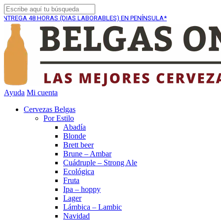
8 HORAS (DIAS LABORABLES) EN PENÍNSULA*
ENVÍO GR
Ayuda
Mi cuenta
Cervezas Belgas
Por Estilo
Abadía
Blonde
Brett beer
Brune – Ambar
Cuádruple – Strong Ale
Ecológica
Fruta
Ipa – hoppy
Lager
Lámbica – Lambic
Navidad