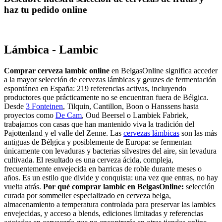
haz tu pedido online
Lámbica - Lambic
Comprar cerveza lambic online
en BelgasOnline significa acceder
a la mayor selección de cervezas lámbicas y geuzes de fermentación
espontánea en España: 219 referencias activas, incluyendo
productores que prácticamente no se encuentran fuera de Bélgica.
Desde
3 Fonteinen
, Tilquin, Cantillon, Boon o Hanssens hasta
proyectos como
De Cam
, Oud Beersel o Lambiek Fabriek,
trabajamos con casas que han mantenido viva la tradición del
Pajottenland y el valle del Zenne. Las
cervezas lámbicas
son las más
antiguas de Bélgica y posiblemente de Europa: se fermentan
únicamente con levaduras y bacterias silvestres del aire, sin levadura
cultivada. El resultado es una cerveza ácida, compleja,
frecuentemente envejecida en barricas de roble durante meses o
años. Es un estilo que divide y conquista: una vez que entras, no hay
vuelta atrás.
Por qué comprar lambic en BelgasOnline:
selección
curada por sommelier especializado en cerveza belga,
almacenamiento a temperatura controlada para preservar las lambics
envejecidas, y acceso a blends, ediciones limitadas y referencias