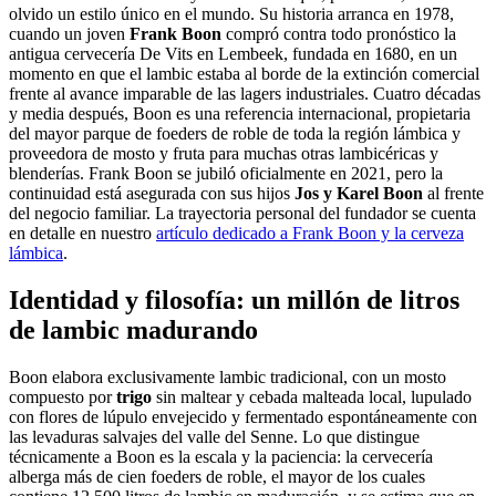
olvido un estilo único en el mundo. Su historia arranca en 1978,
cuando un joven
Frank Boon
compró contra todo pronóstico la
antigua cervecería De Vits en Lembeek, fundada en 1680, en un
momento en que el lambic estaba al borde de la extinción comercial
frente al avance imparable de las lagers industriales. Cuatro décadas
y media después, Boon es una referencia internacional, propietaria
del mayor parque de foeders de roble de toda la región lámbica y
proveedora de mosto y fruta para muchas otras lambicéricas y
blenderías. Frank Boon se jubiló oficialmente en 2021, pero la
continuidad está asegurada con sus hijos
Jos y Karel Boon
al frente
del negocio familiar. La trayectoria personal del fundador se cuenta
en detalle en nuestro
artículo dedicado a Frank Boon y la cerveza
lámbica
.
Identidad y filosofía: un millón de litros
de lambic madurando
Boon elabora exclusivamente lambic tradicional, con un mosto
compuesto por
trigo
sin maltear y cebada malteada local, lupulado
con flores de lúpulo envejecido y fermentado espontáneamente con
las levaduras salvajes del valle del Senne. Lo que distingue
técnicamente a Boon es la escala y la paciencia: la cervecería
alberga más de cien foeders de roble, el mayor de los cuales