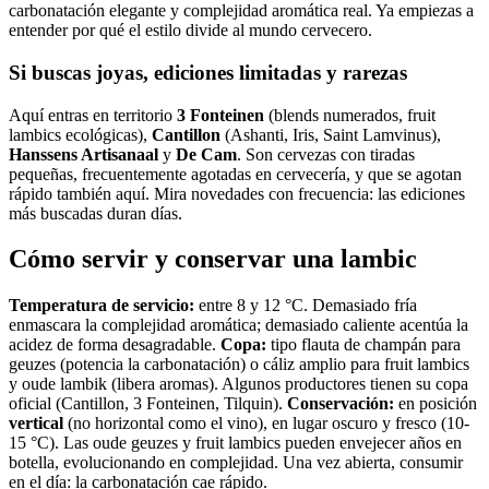
carbonatación elegante y complejidad aromática real. Ya empiezas a
entender por qué el estilo divide al mundo cervecero.
Si buscas joyas, ediciones limitadas y rarezas
Aquí entras en territorio
3 Fonteinen
(blends numerados, fruit
lambics ecológicas),
Cantillon
(Ashanti, Iris, Saint Lamvinus),
Hanssens Artisanaal
y
De Cam
. Son cervezas con tiradas
pequeñas, frecuentemente agotadas en cervecería, y que se agotan
rápido también aquí. Mira novedades con frecuencia: las ediciones
más buscadas duran días.
Cómo servir y conservar una lambic
Temperatura de servicio:
entre 8 y 12 °C. Demasiado fría
enmascara la complejidad aromática; demasiado caliente acentúa la
acidez de forma desagradable.
Copa:
tipo flauta de champán para
geuzes (potencia la carbonatación) o cáliz amplio para fruit lambics
y oude lambik (libera aromas). Algunos productores tienen su copa
oficial (Cantillon, 3 Fonteinen, Tilquin).
Conservación:
en posición
vertical
(no horizontal como el vino), en lugar oscuro y fresco (10-
15 °C). Las oude geuzes y fruit lambics pueden envejecer años en
botella, evolucionando en complejidad. Una vez abierta, consumir
en el día: la carbonatación cae rápido.