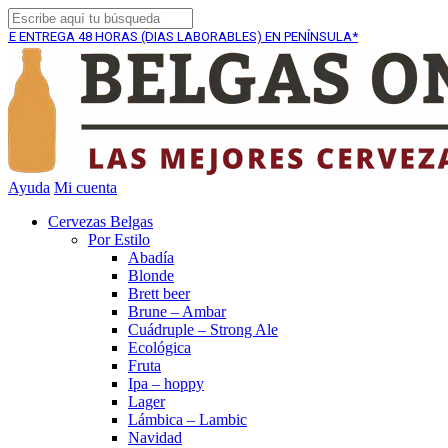
GA
48 HORAS (DIAS LABORABLES) EN PENÍNSULA*
ENVÍO
Ayuda
Mi cuenta
Cervezas Belgas
Por Estilo
Abadía
Blonde
Brett beer
Brune – Ambar
Cuádruple – Strong Ale
Ecológica
Fruta
Ipa – hoppy
Lager
Lámbica – Lambic
Navidad