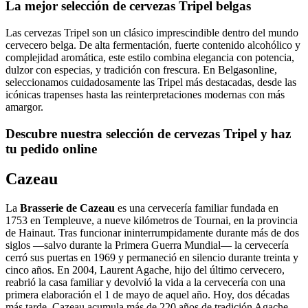
La mejor selección de cervezas Tripel belgas
Las cervezas Tripel son un clásico imprescindible dentro del mundo
cervecero belga. De alta fermentación, fuerte contenido alcohólico y
complejidad aromática, este estilo combina elegancia con potencia,
dulzor con especias, y tradición con frescura. En Belgasonline,
seleccionamos cuidadosamente las Tripel más destacadas, desde las
icónicas trapenses hasta las reinterpretaciones modernas con más
amargor.
Descubre nuestra selección de cervezas Tripel y haz
tu pedido online
Cazeau
La
Brasserie de Cazeau
es una cervecería familiar fundada en
1753 en Templeuve, a nueve kilómetros de Tournai, en la provincia
de Hainaut. Tras funcionar ininterrumpidamente durante más de dos
siglos —salvo durante la Primera Guerra Mundial— la cervecería
cerró sus puertas en 1969 y permaneció en silencio durante treinta y
cinco años. En 2004, Laurent Agache, hijo del último cervecero,
reabrió la casa familiar y devolvió la vida a la cervecería con una
primera elaboración el 1 de mayo de aquel año. Hoy, dos décadas
más tarde, Cazeau acumula más de 220 años de tradición Agache.