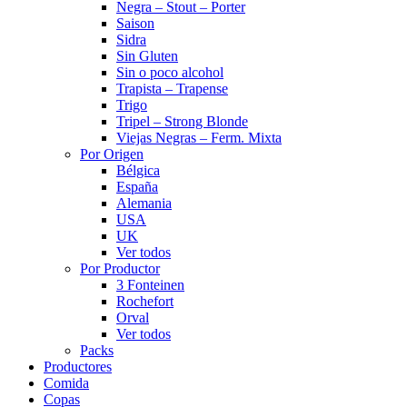
Negra – Stout – Porter
Saison
Sidra
Sin Gluten
Sin o poco alcohol
Trapista – Trapense
Trigo
Tripel – Strong Blonde
Viejas Negras – Ferm. Mixta
Por Origen
Bélgica
España
Alemania
USA
UK
Ver todos
Por Productor
3 Fonteinen
Rochefort
Orval
Ver todos
Packs
Productores
Comida
Copas