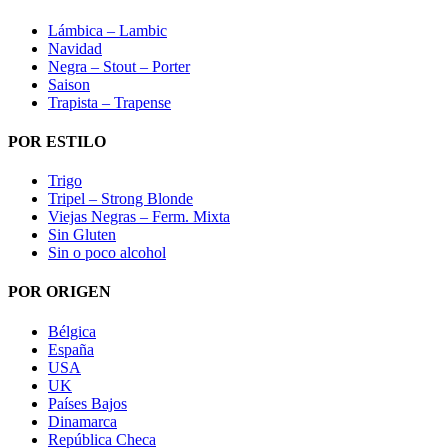
Lámbica – Lambic
Navidad
Negra – Stout – Porter
Saison
Trapista – Trapense
POR ESTILO
Trigo
Tripel – Strong Blonde
Viejas Negras – Ferm. Mixta
Sin Gluten
Sin o poco alcohol
POR ORIGEN
Bélgica
España
USA
UK
Países Bajos
Dinamarca
República Checa