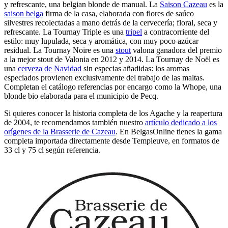
y refrescante, una belgian blonde de manual. La
Saison Cazeau
es la
saison belga
firma de la casa, elaborada con flores de saúco
silvestres recolectadas a mano detrás de la cervecería; floral, seca y
refrescante. La Tournay Triple es una
tripel
a contracorriente del
estilo: muy lupulada, seca y aromática, con muy poco azúcar
residual. La Tournay Noire es una
stout
valona ganadora del premio
a la mejor stout de Valonia en 2012 y 2014. La Tournay de Noël es
una
cerveza de Navidad
sin especias añadidas: los aromas
especiados provienen exclusivamente del trabajo de las maltas.
Completan el catálogo referencias por encargo como la Whope, una
blonde bio elaborada para el municipio de Pecq.
Si quieres conocer la historia completa de los Agache y la reapertura
de 2004, te recomendamos también nuestro
artículo dedicado a los
orígenes de la Brasserie de Cazeau
. En BelgasOnline tienes la gama
completa importada directamente desde Templeuve, en formatos de
33 cl y 75 cl según referencia.