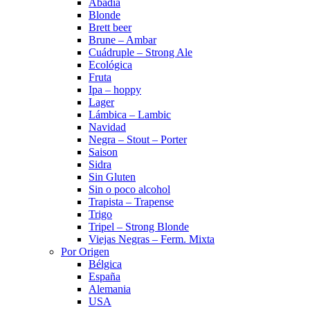
Abadía
Blonde
Brett beer
Brune – Ambar
Cuádruple – Strong Ale
Ecológica
Fruta
Ipa – hoppy
Lager
Lámbica – Lambic
Navidad
Negra – Stout – Porter
Saison
Sidra
Sin Gluten
Sin o poco alcohol
Trapista – Trapense
Trigo
Tripel – Strong Blonde
Viejas Negras – Ferm. Mixta
Por Origen
Bélgica
España
Alemania
USA