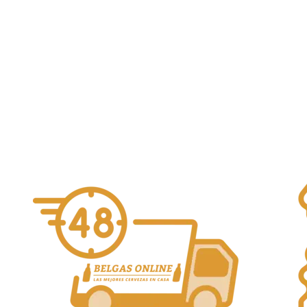
Tuverbol 2023
9,90
€
3 Fonteinen
Loterbol
Alcohol Vol. 10%
Añadir al carrito