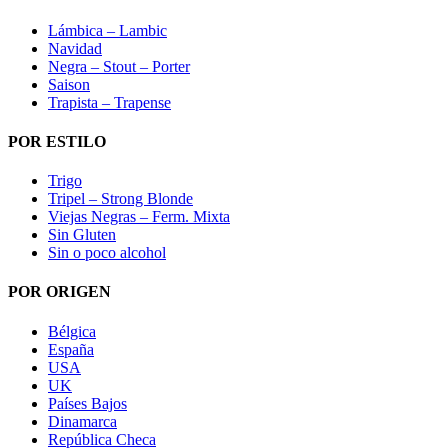
Lámbica – Lambic
Navidad
Negra – Stout – Porter
Saison
Trapista – Trapense
POR ESTILO
Trigo
Tripel – Strong Blonde
Viejas Negras – Ferm. Mixta
Sin Gluten
Sin o poco alcohol
POR ORIGEN
Bélgica
España
USA
UK
Países Bajos
Dinamarca
República Checa