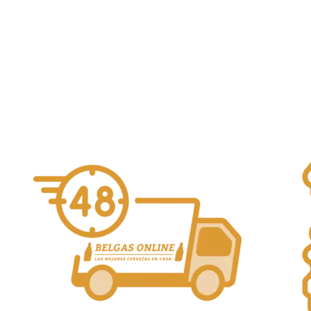
Copa Dust
8,00
€
Dust Blending
Añadir al carrito