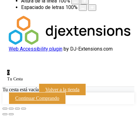
Altura de la línea
100
%
Espaciado de letras
100
%
Web Accessibility plugin
by DJ-Extensions.com
0
Tu Cesta
Tu cesta está vacía
Volver a la tienda
Continuar Comprando