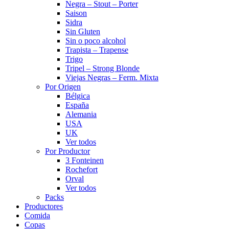
Negra – Stout – Porter
Saison
Sidra
Sin Gluten
Sin o poco alcohol
Trapista – Trapense
Trigo
Tripel – Strong Blonde
Viejas Negras – Ferm. Mixta
Por Origen
Bélgica
España
Alemania
USA
UK
Ver todos
Por Productor
3 Fonteinen
Rochefort
Orval
Ver todos
Packs
Productores
Comida
Copas