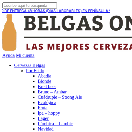
REGA
48 HORAS (DIAS LABORABLES) EN PENÍNSULA*
EN
Ayuda
Mi cuenta
Cervezas Belgas
Por Estilo
Abadía
Blonde
Brett beer
Brune – Ambar
Cuádruple – Strong Ale
Ecológica
Fruta
Ipa – hoppy
Lager
Lámbica – Lambic
Navidad