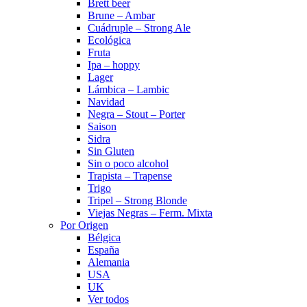
Brett beer
Brune – Ambar
Cuádruple – Strong Ale
Ecológica
Fruta
Ipa – hoppy
Lager
Lámbica – Lambic
Navidad
Negra – Stout – Porter
Saison
Sidra
Sin Gluten
Sin o poco alcohol
Trapista – Trapense
Trigo
Tripel – Strong Blonde
Viejas Negras – Ferm. Mixta
Por Origen
Bélgica
España
Alemania
USA
UK
Ver todos