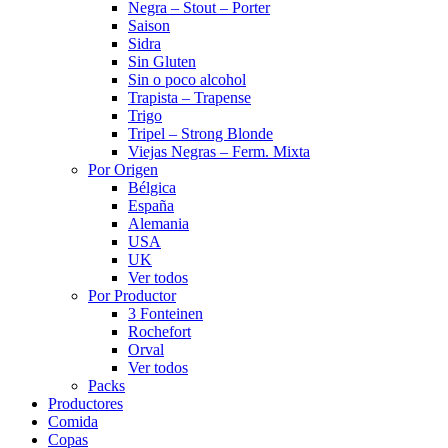
Negra – Stout – Porter
Saison
Sidra
Sin Gluten
Sin o poco alcohol
Trapista – Trapense
Trigo
Tripel – Strong Blonde
Viejas Negras – Ferm. Mixta
Por Origen
Bélgica
España
Alemania
USA
UK
Ver todos
Por Productor
3 Fonteinen
Rochefort
Orval
Ver todos
Packs
Productores
Comida
Copas