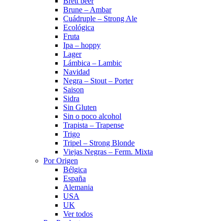
Brett beer
Brune – Ambar
Cuádruple – Strong Ale
Ecológica
Fruta
Ipa – hoppy
Lager
Lámbica – Lambic
Navidad
Negra – Stout – Porter
Saison
Sidra
Sin Gluten
Sin o poco alcohol
Trapista – Trapense
Trigo
Tripel – Strong Blonde
Viejas Negras – Ferm. Mixta
Por Origen
Bélgica
España
Alemania
USA
UK
Ver todos