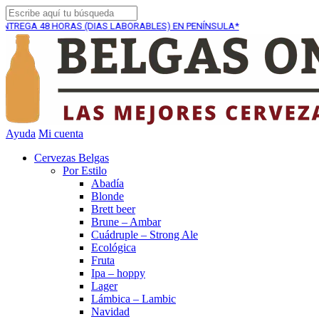
 HORAS (DIAS LABORABLES) EN PENÍNSULA*
ENVÍO GRA
Ayuda
Mi cuenta
Cervezas Belgas
Por Estilo
Abadía
Blonde
Brett beer
Brune – Ambar
Cuádruple – Strong Ale
Ecológica
Fruta
Ipa – hoppy
Lager
Lámbica – Lambic
Navidad