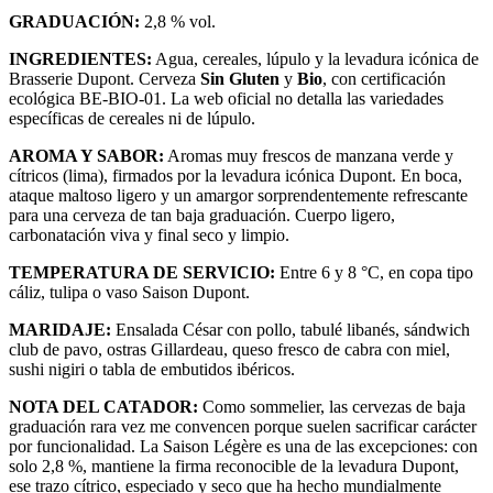
GRADUACIÓN:
2,8 % vol.
INGREDIENTES:
Agua, cereales, lúpulo y la levadura icónica de
Brasserie Dupont. Cerveza
Sin Gluten
y
Bio
, con certificación
ecológica BE-BIO-01. La web oficial no detalla las variedades
específicas de cereales ni de lúpulo.
AROMA Y SABOR:
Aromas muy frescos de manzana verde y
cítricos (lima), firmados por la levadura icónica Dupont. En boca,
ataque maltoso ligero y un amargor sorprendentemente refrescante
para una cerveza de tan baja graduación. Cuerpo ligero,
carbonatación viva y final seco y limpio.
TEMPERATURA DE SERVICIO:
Entre 6 y 8 °C, en copa tipo
cáliz, tulipa o vaso Saison Dupont.
MARIDAJE:
Ensalada César con pollo, tabulé libanés, sándwich
club de pavo, ostras Gillardeau, queso fresco de cabra con miel,
sushi nigiri o tabla de embutidos ibéricos.
NOTA DEL CATADOR:
Como sommelier, las cervezas de baja
graduación rara vez me convencen porque suelen sacrificar carácter
por funcionalidad. La Saison Légère es una de las excepciones: con
solo 2,8 %, mantiene la firma reconocible de la levadura Dupont,
ese trazo cítrico, especiado y seco que ha hecho mundialmente