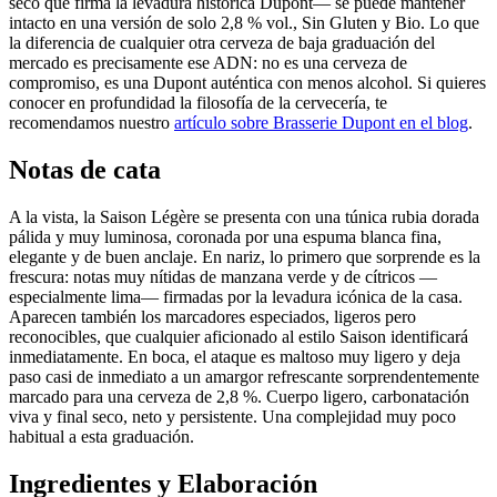
seco que firma la levadura histórica Dupont— se puede mantener
intacto en una versión de solo 2,8 % vol., Sin Gluten y Bio. Lo que
la diferencia de cualquier otra cerveza de baja graduación del
mercado es precisamente ese ADN: no es una cerveza de
compromiso, es una Dupont auténtica con menos alcohol. Si quieres
conocer en profundidad la filosofía de la cervecería, te
recomendamos nuestro
artículo sobre Brasserie Dupont en el blog
.
Notas de cata
A la vista, la Saison Légère se presenta con una túnica rubia dorada
pálida y muy luminosa, coronada por una espuma blanca fina,
elegante y de buen anclaje. En nariz, lo primero que sorprende es la
frescura: notas muy nítidas de manzana verde y de cítricos —
especialmente lima— firmadas por la levadura icónica de la casa.
Aparecen también los marcadores especiados, ligeros pero
reconocibles, que cualquier aficionado al estilo Saison identificará
inmediatamente. En boca, el ataque es maltoso muy ligero y deja
paso casi de inmediato a un amargor refrescante sorprendentemente
marcado para una cerveza de 2,8 %. Cuerpo ligero, carbonatación
viva y final seco, neto y persistente. Una complejidad muy poco
habitual a esta graduación.
Ingredientes y Elaboración