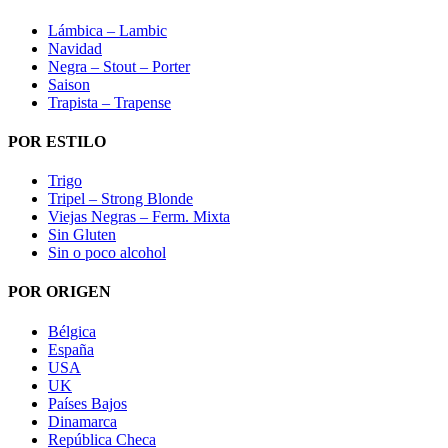
Lámbica – Lambic
Navidad
Negra – Stout – Porter
Saison
Trapista – Trapense
POR ESTILO
Trigo
Tripel – Strong Blonde
Viejas Negras – Ferm. Mixta
Sin Gluten
Sin o poco alcohol
POR ORIGEN
Bélgica
España
USA
UK
Países Bajos
Dinamarca
República Checa