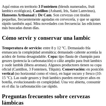
Aquí entras en territorio
3 Fonteinen
(blends numerados, fruit
lambics ecológicas),
Cantillon
(Ashanti, Iris, Saint Lamvinus),
Hanssens Artisanaal
y
De Cam
. Son cervezas con tiradas
pequeñas, frecuentemente agotadas en cervecería, y que se agotan
rápido también aquí. Mira novedades con frecuencia: las ediciones
más buscadas duran días.
Cómo servir y conservar una lambic
Temperatura de servicio:
entre 8 y 12 °C. Demasiado fría
enmascara la complejidad aromática; demasiado caliente acentúa la
acidez de forma desagradable.
Copa:
tipo flauta de champán para
geuzes (potencia la carbonatación) o cáliz amplio para fruit lambics
y oude lambik (libera aromas). Algunos productores tienen su copa
oficial (Cantillon, 3 Fonteinen, Tilquin).
Conservación:
en posición
vertical
(no horizontal como el vino), en lugar oscuro y fresco (10-
15 °C). Las oude geuzes y fruit lambics pueden envejecer años en
botella, evolucionando en complejidad. Una vez abierta, consumir
en el día: la carbonatación cae rápido.
Preguntas frecuentes sobre cervezas
lámbicas