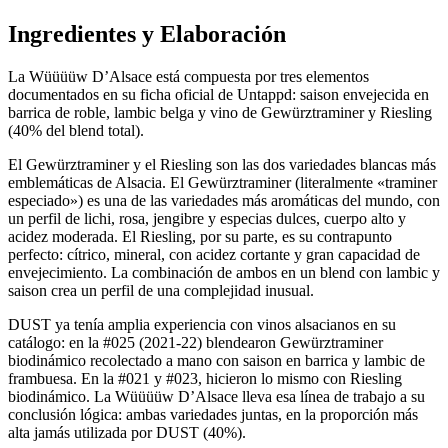
Ingredientes y Elaboración
La Wüüüüw D’Alsace está compuesta por tres elementos
documentados en su ficha oficial de Untappd: saison envejecida en
barrica de roble, lambic belga y vino de Gewürztraminer y Riesling
(40% del blend total).
El Gewürztraminer y el Riesling son las dos variedades blancas más
emblemáticas de Alsacia. El Gewürztraminer (literalmente «traminer
especiado») es una de las variedades más aromáticas del mundo, con
un perfil de lichi, rosa, jengibre y especias dulces, cuerpo alto y
acidez moderada. El Riesling, por su parte, es su contrapunto
perfecto: cítrico, mineral, con acidez cortante y gran capacidad de
envejecimiento. La combinación de ambos en un blend con lambic y
saison crea un perfil de una complejidad inusual.
DUST ya tenía amplia experiencia con vinos alsacianos en su
catálogo: en la #025 (2021-22) blendearon Gewürztraminer
biodinámico recolectado a mano con saison en barrica y lambic de
frambuesa. En la #021 y #023, hicieron lo mismo con Riesling
biodinámico. La Wüüüüw D’Alsace lleva esa línea de trabajo a su
conclusión lógica: ambas variedades juntas, en la proporción más
alta jamás utilizada por DUST (40%).