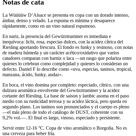
Notas de cata
La Wüüüüw D’Alsace se presenta en copa con un dorado intenso,
ámbar, denso y velado. La espuma es mínima y desaparece
rápidamente, como en un vino natural espumoso.
En nariz, la presencia del Gewürztraminer es inmediata e
inequívoca: lichi, rosa, especias dulces, con la acidez cítrica del
Riesling aportando frescura. El fondo es funky y resinoso, con notas
de madera húmeda y un carácter acético/oxidativo que varios
catadores comparan con barniz o laca —un rasgo que polariza entre
quienes lo celebran como complejidad y quienes lo consideran un
defecto. Daniel F lo describe como «uva, especias, taninos, tropical,
manzana, ácido, funky, audaz».
En boca, el vino domina por completo: especiado, cítrico, con una
dulzura aromática envolvente del Gewürztraminer y la acidez
cortante del Riesling. La base de saison y lambic asoma en el paso
medio con su rusticidad terrosa y su acidez láctica, pero queda en
segundo plano. Los taninos son pronunciados y el cuerpo es pleno
—el más pleno de todo el catálogo de DUST, coherente con su
9,2% vol.—. El final es largo, vinoso, especiado y persistente.
Servir entre 12-16 °C. Copa de vino aromático o Borgoña. No es
una cerveza para beber fría.