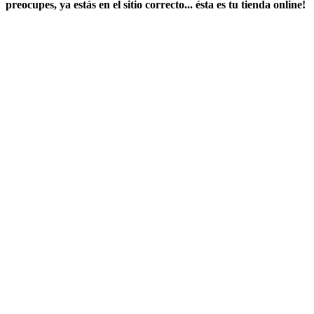
preocupes, ya estás en el sitio correcto... ésta es tu tienda online!
Chouffe Cherry 0,0 33cl