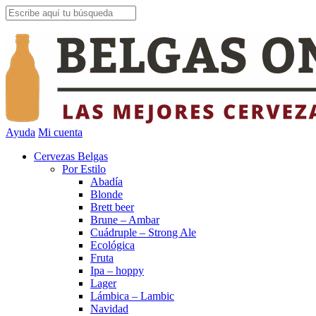
Ayuda
Mi cuenta
Cervezas Belgas
Por Estilo
Abadía
Blonde
Brett beer
Brune – Ambar
Cuádruple – Strong Ale
Ecológica
Fruta
Ipa – hoppy
Lager
Lámbica – Lambic
Navidad