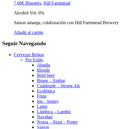
7,00
€
Blaugies
,
Hill Farmstead
Alcohol Vol. 6%
Saison amarga, colaboración con Hill Farmstead Brewery
Añadir al carrito
Seguir Navegando
Cervezas Belgas
Por Estilo
Abadía
Blonde
Brett beer
Brune – Ambar
Cuádruple – Strong Ale
Ecológica
Fruta
Ipa – hoppy
Lager
Lámbica – Lambic
Navidad
Negra – Stout – Porter
Saison