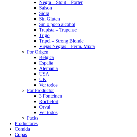
Negra – Stout – Porter
Saison
Sidra
Sin Gluten
Sin o poco alcohol
Trapista – Trapense
Trigo
Tripel – Strong Blonde
Viejas Negras – Ferm. Mixta
Por Origen
Bélgica
España
Alemania
USA
UK
Ver todos
Por Productor
3 Fonteinen
Rochefort
Orval
Ver todos
Packs
Productores
Comida
Copas