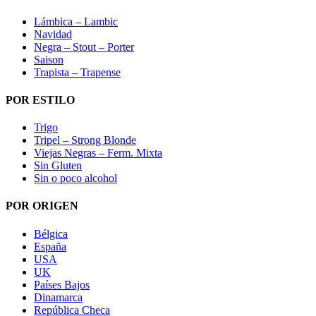
Lámbica – Lambic
Navidad
Negra – Stout – Porter
Saison
Trapista – Trapense
POR ESTILO
Trigo
Tripel – Strong Blonde
Viejas Negras – Ferm. Mixta
Sin Gluten
Sin o poco alcohol
POR ORIGEN
Bélgica
España
USA
UK
Países Bajos
Dinamarca
República Checa