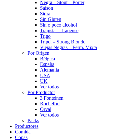
Negra – Stout – Porter
Saison
Sidra
Sin Gluten
Sin o poco alcohol
Trapista – Trapense
Trigo
Tripel – Strong Blonde
Viejas Negras – Ferm. Mixta
Por Origen
Bélgica
España
Alemania
USA
UK
Ver todos
Por Productor
3 Fonteinen
Rochefort
Orval
Ver todos
Packs
Productores
Comida
Copas