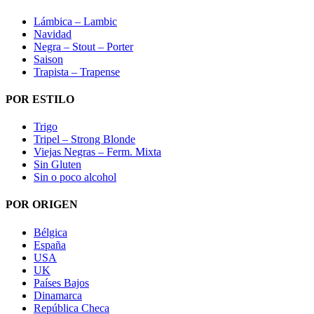
Lámbica – Lambic
Navidad
Negra – Stout – Porter
Saison
Trapista – Trapense
POR ESTILO
Trigo
Tripel – Strong Blonde
Viejas Negras – Ferm. Mixta
Sin Gluten
Sin o poco alcohol
POR ORIGEN
Bélgica
España
USA
UK
Países Bajos
Dinamarca
República Checa