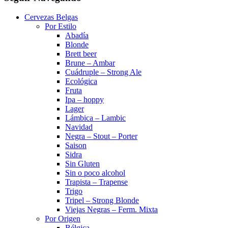
Cervezas Belgas
Por Estilo
Abadía
Blonde
Brett beer
Brune – Ambar
Cuádruple – Strong Ale
Ecológica
Fruta
Ipa – hoppy
Lager
Lámbica – Lambic
Navidad
Negra – Stout – Porter
Saison
Sidra
Sin Gluten
Sin o poco alcohol
Trapista – Trapense
Trigo
Tripel – Strong Blonde
Viejas Negras – Ferm. Mixta
Por Origen
Bélgica