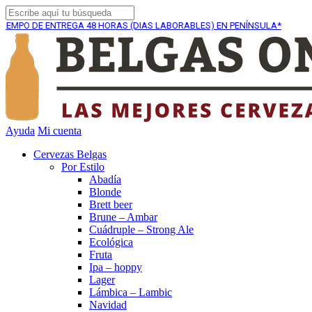
DE ENTREGA
48 HORAS (DIAS LABORABLES) EN PENÍNSULA*
Ayuda
Mi cuenta
Cervezas Belgas
Por Estilo
Abadía
Blonde
Brett beer
Brune – Ambar
Cuádruple – Strong Ale
Ecológica
Fruta
Ipa – hoppy
Lager
Lámbica – Lambic
Navidad