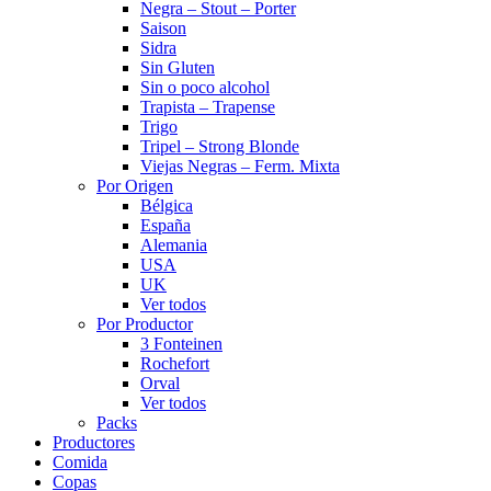
Negra – Stout – Porter
Saison
Sidra
Sin Gluten
Sin o poco alcohol
Trapista – Trapense
Trigo
Tripel – Strong Blonde
Viejas Negras – Ferm. Mixta
Por Origen
Bélgica
España
Alemania
USA
UK
Ver todos
Por Productor
3 Fonteinen
Rochefort
Orval
Ver todos
Packs
Productores
Comida
Copas