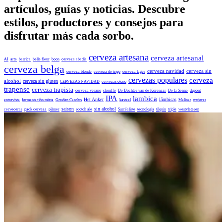
artículos, guías y noticias. Descubre
estilos, productores y consejos para
disfrutar más cada sorbo.
cerveza artesana
cerveza artesanal
AI
arte
barrica
belle fleur
boon
cerveza abadia
cerveza belga
cerveza navidad
cerveza sin
cerveza blonde
cerveza de trigo
cerveza lager
cervezas populares
cerveza
alcohol
cerveza sin gluten
CERVEZAS NAVIDAD
cervezas otoño
trapense
cerveza trapista
cerveza verano
chouffe
De Dochter van de Korenaar
De la Senne
dupont
IPA
lambica
Het Anker
lámbicas
entrevista
fermentación mixta
Gouden Carolus
kasteel
Malinas
mujeres
saison
sin alcohol
cerveceras
pack cerveza
pilsner
scotch ale
Surréaliste
tecnologia
tilquin
triple
westvleteren