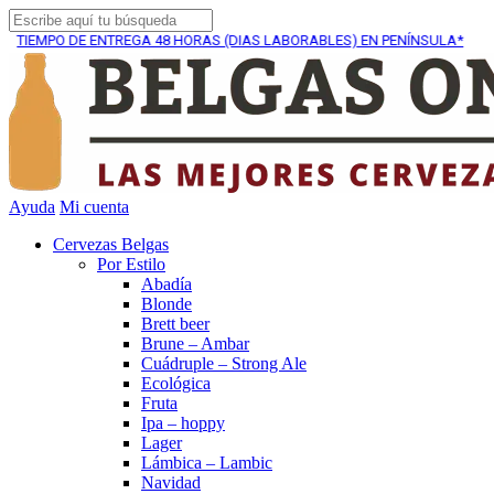
E ENTREGA
48 HORAS (DIAS LABORABLES) EN PENÍNSULA*
Ayuda
Mi cuenta
Cervezas Belgas
Por Estilo
Abadía
Blonde
Brett beer
Brune – Ambar
Cuádruple – Strong Ale
Ecológica
Fruta
Ipa – hoppy
Lager
Lámbica – Lambic
Navidad