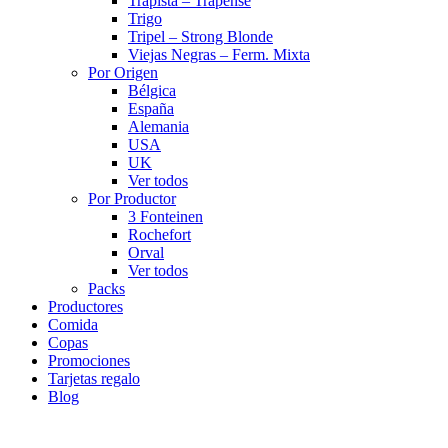
Trapista – Trapense
Trigo
Tripel – Strong Blonde
Viejas Negras – Ferm. Mixta
Por Origen
Bélgica
España
Alemania
USA
UK
Ver todos
Por Productor
3 Fonteinen
Rochefort
Orval
Ver todos
Packs
Productores
Comida
Copas
Promociones
Tarjetas regalo
Blog