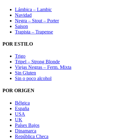
Lámbica – Lambic
Navidad
Negra – Stout – Porter
Saison
Trapista – Trapense
POR ESTILO
Trigo
Tripel – Strong Blonde
Viejas Negras – Ferm. Mixta
Sin Gluten
Sin o poco alcohol
POR ORIGEN
Bélgica
España
USA
UK
Países Bajos
Dinamarca
República Checa