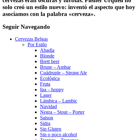
cervezas eran oscuras y turbias. Pilsner Urquell no
solo creó un estilo nuevo: inventó el aspecto que hoy
asociamos con la palabra «cerveza».
Seguir Navegando
Cervezas Belgas
Por Estilo
Abadía
Blonde
Brett beer
Brune – Ambar
Cuádruple – Strong Ale
Ecológica
Fruta
Ipa – hoppy
Lager
Lámbica – Lambic
Navidad
Negra – Stout – Porter
Saison
Sidra
Sin Gluten
Sin o poco alcohol