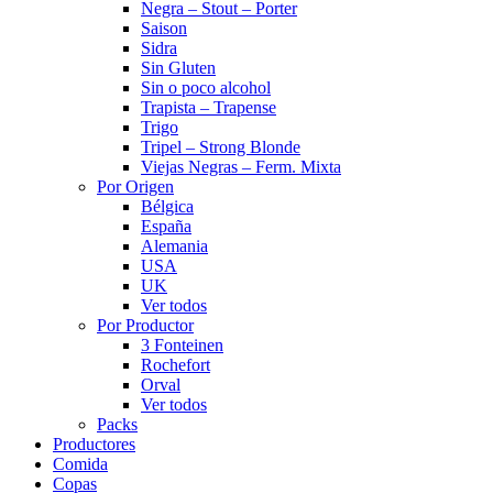
Negra – Stout – Porter
Saison
Sidra
Sin Gluten
Sin o poco alcohol
Trapista – Trapense
Trigo
Tripel – Strong Blonde
Viejas Negras – Ferm. Mixta
Por Origen
Bélgica
España
Alemania
USA
UK
Ver todos
Por Productor
3 Fonteinen
Rochefort
Orval
Ver todos
Packs
Productores
Comida
Copas