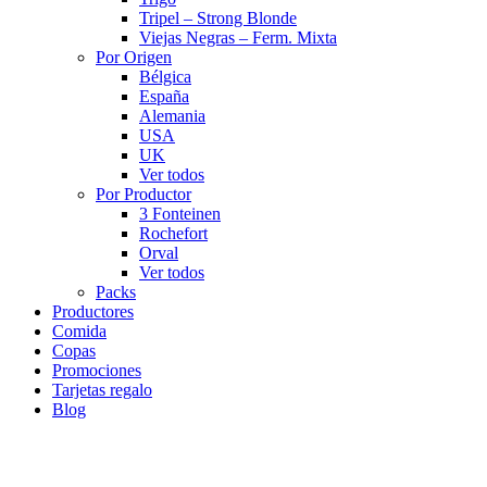
Tripel – Strong Blonde
Viejas Negras – Ferm. Mixta
Por Origen
Bélgica
España
Alemania
USA
UK
Ver todos
Por Productor
3 Fonteinen
Rochefort
Orval
Ver todos
Packs
Productores
Comida
Copas
Promociones
Tarjetas regalo
Blog