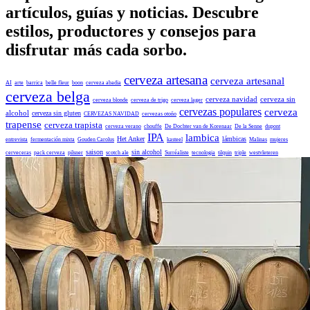
artículos, guías y noticias. Descubre
estilos, productores y consejos para
disfrutar más cada sorbo.
cerveza artesana
cerveza artesanal
AI
arte
barrica
belle fleur
boon
cerveza abadia
cerveza belga
cerveza navidad
cerveza sin
cerveza blonde
cerveza de trigo
cerveza lager
cervezas populares
cerveza
alcohol
cerveza sin gluten
CERVEZAS NAVIDAD
cervezas otoño
trapense
cerveza trapista
cerveza verano
chouffe
De Dochter van de Korenaar
De la Senne
dupont
IPA
lambica
Het Anker
lámbicas
entrevista
fermentación mixta
Gouden Carolus
kasteel
Malinas
mujeres
saison
sin alcohol
cerveceras
pack cerveza
pilsner
scotch ale
Surréaliste
tecnologia
tilquin
triple
westvleteren