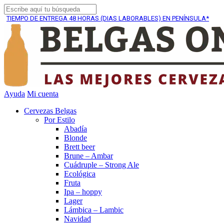
O DE ENTREGA
48 HORAS (DIAS LABORABLES) EN PENÍNSULA*
Ayuda
Mi cuenta
Cervezas Belgas
Por Estilo
Abadía
Blonde
Brett beer
Brune – Ambar
Cuádruple – Strong Ale
Ecológica
Fruta
Ipa – hoppy
Lager
Lámbica – Lambic
Navidad