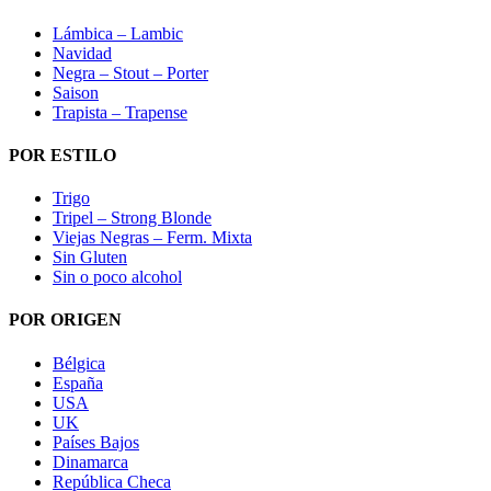
Lámbica – Lambic
Navidad
Negra – Stout – Porter
Saison
Trapista – Trapense
POR ESTILO
Trigo
Tripel – Strong Blonde
Viejas Negras – Ferm. Mixta
Sin Gluten
Sin o poco alcohol
POR ORIGEN
Bélgica
España
USA
UK
Países Bajos
Dinamarca
República Checa