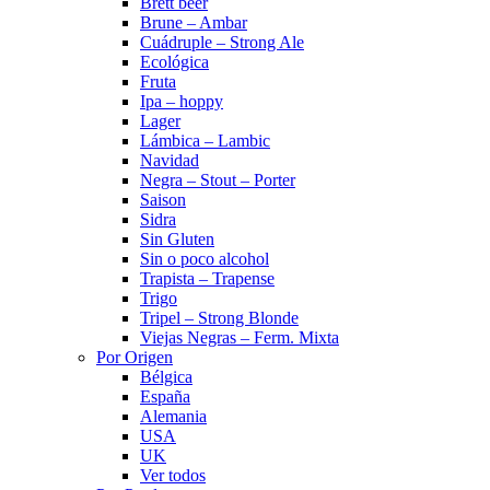
Brett beer
Brune – Ambar
Cuádruple – Strong Ale
Ecológica
Fruta
Ipa – hoppy
Lager
Lámbica – Lambic
Navidad
Negra – Stout – Porter
Saison
Sidra
Sin Gluten
Sin o poco alcohol
Trapista – Trapense
Trigo
Tripel – Strong Blonde
Viejas Negras – Ferm. Mixta
Por Origen
Bélgica
España
Alemania
USA
UK
Ver todos