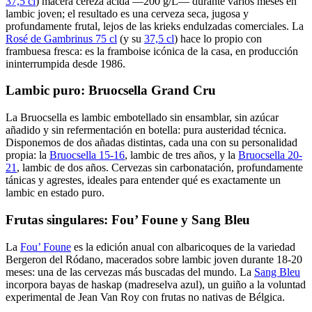
37,5 cl
) macera cereza ácida —200 g/L— durante varios meses en
lambic joven; el resultado es una cerveza seca, jugosa y
profundamente frutal, lejos de las krieks endulzadas comerciales. La
Rosé de Gambrinus 75 cl
(y su
37,5 cl
) hace lo propio con
frambuesa fresca: es la framboise icónica de la casa, en producción
ininterrumpida desde 1986.
Lambic puro: Bruocsella Grand Cru
La Bruocsella es lambic embotellado sin ensamblar, sin azúcar
añadido y sin refermentación en botella: pura austeridad técnica.
Disponemos de dos añadas distintas, cada una con su personalidad
propia: la
Bruocsella 15-16
, lambic de tres años, y la
Bruocsella 20-
21
, lambic de dos años. Cervezas sin carbonatación, profundamente
tánicas y agrestes, ideales para entender qué es exactamente un
lambic en estado puro.
Frutas singulares: Fou’ Foune y Sang Bleu
La
Fou’ Foune
es la edición anual con albaricoques de la variedad
Bergeron del Ródano, macerados sobre lambic joven durante 18-20
meses: una de las cervezas más buscadas del mundo. La
Sang Bleu
incorpora bayas de haskap (madreselva azul), un guiño a la voluntad
experimental de Jean Van Roy con frutas no nativas de Bélgica.