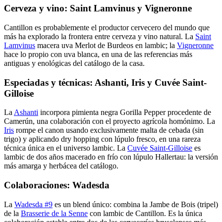
Cerveza y vino: Saint Lamvinus y Vigneronne
Cantillon es probablemente el productor cervecero del mundo que
más ha explorado la frontera entre cerveza y vino natural. La
Saint
Lamvinus
macera uva Merlot de Burdeos en lambic; la
Vigneronne
hace lo propio con uva blanca, en una de las referencias más
antiguas y enológicas del catálogo de la casa.
Especiadas y técnicas: Ashanti, Iris y Cuvée Saint-
Gilloise
La
Ashanti
incorpora pimienta negra Gorilla Pepper procedente de
Camerún, una colaboración con el proyecto agrícola homónimo. La
Iris
rompe el canon usando exclusivamente malta de cebada (sin
trigo) y aplicando dry hopping con lúpulo fresco, en una rareza
técnica única en el universo lambic. La
Cuvée Saint-Gilloise
es
lambic de dos años macerado en frío con lúpulo Hallertau: la versión
más amarga y herbácea del catálogo.
Colaboraciones: Wadesda
La
Wadesda #9
es un blend único: combina la Jambe de Bois (tripel)
de la
Brasserie de la Senne
con lambic de Cantillon. Es la única