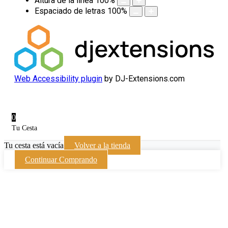
Altura de la línea
100
%
Espaciado de letras
100
%
Web Accessibility plugin
by DJ-Extensions.com
0
Tu Cesta
Tu cesta está vacía
Volver a la tienda
Continuar Comprando