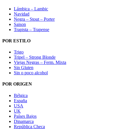
Lámbica – Lambic
Navidad
Negra – Stout – Porter
Saison
Trapista – Trapense
POR ESTILO
Trigo
Tripel – Strong Blonde
Viejas Negras – Ferm. Mixta
Sin Gluten
Sin o poco alcohol
POR ORIGEN
Bélgica
España
USA
UK
Países Bajos
Dinamarca
República Checa