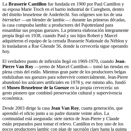
La
Brasserie Cantillon
fue fundada en 1900 por Paul Cantillon y
su esposa Marie Troch en el barrio industrial de Cureghem, dentro
del distrito bruselense de Anderlecht. Sus orígenes son los de una
biersteker
—un blender de lambic—: durante las primeras décadas,
la casa compraba lambic a productores del Pajottenland para
ensamblar sus propias gueuzes. La primera elaboración íntegramente
propia llegó en 1938, cuando Paul y sus hijos Robert y Marcel
adquirieron el equipo de la cerrada Brasserie Nationale du Néblon y
lo trasladaron a Rue Gheude 56, donde la cervecería sigue operando
hoy.
El verdadero punto de inflexión llegó en 1969-1970, cuando
Jean-
Pierre Van Roy
—yerno de Marcel Cantillon— tomó las riendas en
plena crisis del estilo. Mientras gran parte de los productores belgas
endulzaban sus gueuzes para sobrevivir comercialmente, Jean-Pierre
abandonó los azúcares artificiales en 1978 y, ese mismo año, fundó
el
Museo Bruselense de la Gueuze
en la propia cervecería: un
gesto pionero que combinó preservación cultural y supervivencia
económica.
Desde 2003 dirige la casa
Jean Van Roy
, cuarta generación, que
aprendió el oficio junto a su padre durante veinte años. La
continuidad está asegurada: siete nietos de Jean-Pierre y Claude
están preparados para tomar el relevo. Cantillon es hoy uno de los
pocos productores lambic con plan de sucesión claro hasta la quinta