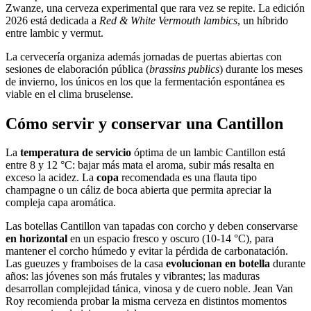
Zwanze, una cerveza experimental que rara vez se repite. La edición
2026 está dedicada a
Red & White Vermouth lambics
, un híbrido
entre lambic y vermut.
La cervecería organiza además jornadas de puertas abiertas con
sesiones de elaboración pública (
brassins publics
) durante los meses
de invierno, los únicos en los que la fermentación espontánea es
viable en el clima bruselense.
Cómo servir y conservar una Cantillon
La
temperatura de servicio
óptima de un lambic Cantillon está
entre 8 y 12 °C: bajar más mata el aroma, subir más resalta en
exceso la acidez. La
copa
recomendada es una flauta tipo
champagne o un cáliz de boca abierta que permita apreciar la
compleja capa aromática.
Las botellas Cantillon van tapadas con corcho y deben conservarse
en horizontal
en un espacio fresco y oscuro (10-14 °C), para
mantener el corcho húmedo y evitar la pérdida de carbonatación.
Las gueuzes y framboises de la casa
evolucionan en botella
durante
años: las jóvenes son más frutales y vibrantes; las maduras
desarrollan complejidad tánica, vinosa y de cuero noble. Jean Van
Roy recomienda probar la misma cerveza en distintos momentos