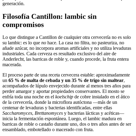
generación.
Filosofía Cantillon: lambic sin
compromisos
Lo que distingue a Cantillon de cualquier otra cervecería no es solo
su lambic: es lo que
no
hace. La casa no filtra, no pasteuriza, no
añade azúcar, no incorpora aromas artificiales y no utiliza levaduras
industriales. Cada cerveza es resultado exclusivo del aire de
Anderlecht, las barricas de roble y, cuando procede, la fruta entera
macerada.
El proceso parte de una receta cervecera estable: aproximadamente
un
65 % de malta de cebada y un 35 % de trigo sin maltear
,
acompañados de lúpulo envejecido durante al menos tres años para
perder amargor y aportar propiedades conservantes. El mosto se
enfría toda una noche en el
koelschip
de cobre instalado en el ático
de la cervecería, donde la microflora autóctona —más de un
centenar de levaduras y bacterias identificadas, entre ellas
Saccharomyces
,
Brettanomyces
y bacterias lácticas y acéticas—
inicia la fermentación espontánea. Luego, el lambic madura en
barricas de roble o castaño durante uno, dos o tres años antes de ser
ensamblado, embotellado o macerado con fruta.