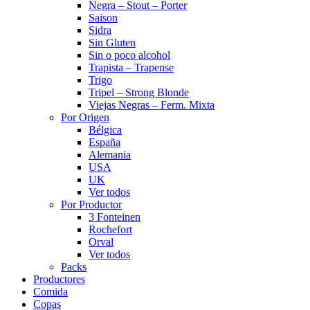
Negra – Stout – Porter
Saison
Sidra
Sin Gluten
Sin o poco alcohol
Trapista – Trapense
Trigo
Tripel – Strong Blonde
Viejas Negras – Ferm. Mixta
Por Origen
Bélgica
España
Alemania
USA
UK
Ver todos
Por Productor
3 Fonteinen
Rochefort
Orval
Ver todos
Packs
Productores
Comida
Copas