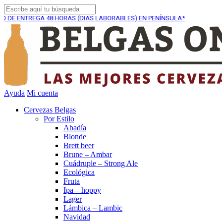
EGA
48 HORAS (DIAS LABORABLES) EN PENÍNSULA*
ENVÍ
Ayuda
Mi cuenta
Cervezas Belgas
Por Estilo
Abadía
Blonde
Brett beer
Brune – Ambar
Cuádruple – Strong Ale
Ecológica
Fruta
Ipa – hoppy
Lager
Lámbica – Lambic
Navidad