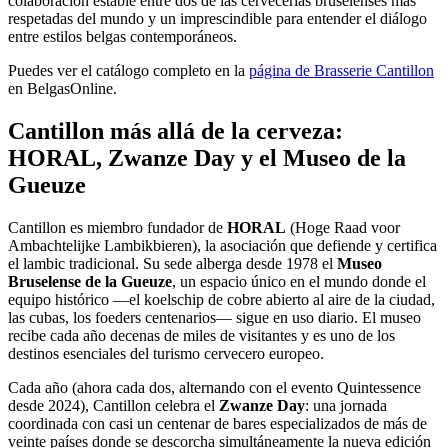
colaboración estable entre dos de las cervecerías bruselenses más
respetadas del mundo y un imprescindible para entender el diálogo
entre estilos belgas contemporáneos.
Puedes ver el catálogo completo en la
página de Brasserie Cantillon
en BelgasOnline.
Cantillon más allá de la cerveza:
HORAL, Zwanze Day y el Museo de la
Gueuze
Cantillon es miembro fundador de
HORAL
(Hoge Raad voor
Ambachtelijke Lambikbieren), la asociación que defiende y certifica
el lambic tradicional. Su sede alberga desde 1978 el
Museo
Bruselense de la Gueuze
, un espacio único en el mundo donde el
equipo histórico —el koelschip de cobre abierto al aire de la ciudad,
las cubas, los foeders centenarios— sigue en uso diario. El museo
recibe cada año decenas de miles de visitantes y es uno de los
destinos esenciales del turismo cervecero europeo.
Cada año (ahora cada dos, alternando con el evento Quintessence
desde 2024), Cantillon celebra el
Zwanze Day
: una jornada
coordinada con casi un centenar de bares especializados de más de
veinte países donde se descorcha simultáneamente la nueva edición