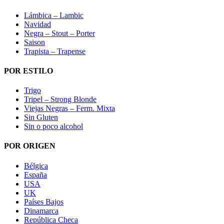
Lámbica – Lambic
Navidad
Negra – Stout – Porter
Saison
Trapista – Trapense
POR ESTILO
Trigo
Tripel – Strong Blonde
Viejas Negras – Ferm. Mixta
Sin Gluten
Sin o poco alcohol
POR ORIGEN
Bélgica
España
USA
UK
Países Bajos
Dinamarca
República Checa