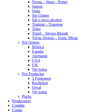
Negra – Stout – Porter
Saison
Sidra
Sin Gluten
Sin o poco alcohol
Trapista – Trapense
Trigo
Tripel – Strong Blonde
Viejas Negras – Ferm. Mixta
Por Origen
Bélgica
España
Alemania
USA
UK
Ver todos
Por Productor
3 Fonteinen
Rochefort
Orval
Ver todos
Packs
Productores
Comida
Copas