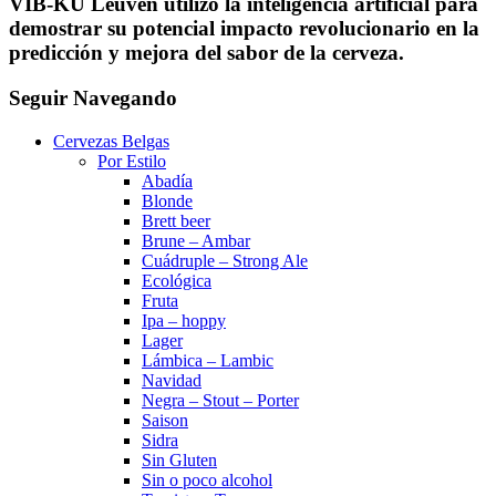
VIB-KU Leuven utilizó la inteligencia artificial para
demostrar su potencial impacto revolucionario en la
predicción y mejora del sabor de la cerveza.
Seguir Navegando
Cervezas Belgas
Por Estilo
Abadía
Blonde
Brett beer
Brune – Ambar
Cuádruple – Strong Ale
Ecológica
Fruta
Ipa – hoppy
Lager
Lámbica – Lambic
Navidad
Negra – Stout – Porter
Saison
Sidra
Sin Gluten
Sin o poco alcohol