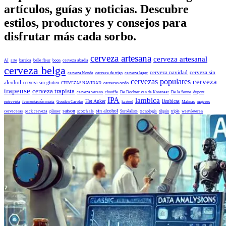
artículos, guías y noticias. Descubre
estilos, productores y consejos para
disfrutar más cada sorbo.
cerveza artesana
cerveza artesanal
AI
arte
barrica
belle fleur
boon
cerveza abadia
cerveza belga
cerveza navidad
cerveza sin
cerveza blonde
cerveza de trigo
cerveza lager
cervezas populares
cerveza
alcohol
cerveza sin gluten
CERVEZAS NAVIDAD
cervezas otoño
trapense
cerveza trapista
cerveza verano
chouffe
De Dochter van de Korenaar
De la Senne
dupont
IPA
lambica
Het Anker
lámbicas
entrevista
fermentación mixta
Gouden Carolus
kasteel
Malinas
mujeres
saison
sin alcohol
cerveceras
pack cerveza
pilsner
scotch ale
Surréaliste
tecnologia
tilquin
triple
westvleteren