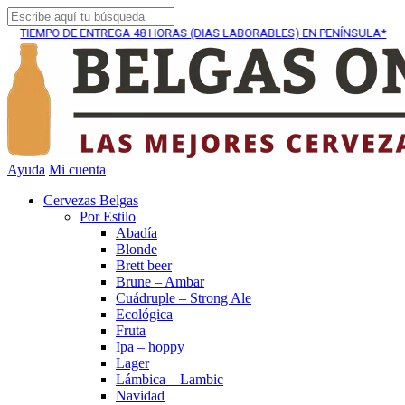
O DE ENTREGA
48 HORAS (DIAS LABORABLES) EN PENÍNSULA*
Ayuda
Mi cuenta
Cervezas Belgas
Por Estilo
Abadía
Blonde
Brett beer
Brune – Ambar
Cuádruple – Strong Ale
Ecológica
Fruta
Ipa – hoppy
Lager
Lámbica – Lambic
Navidad