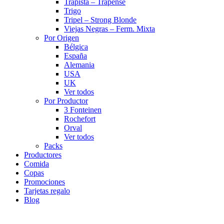
Trapista – Trapense
Trigo
Tripel – Strong Blonde
Viejas Negras – Ferm. Mixta
Por Origen
Bélgica
España
Alemania
USA
UK
Ver todos
Por Productor
3 Fonteinen
Rochefort
Orval
Ver todos
Packs
Productores
Comida
Copas
Promociones
Tarjetas regalo
Blog