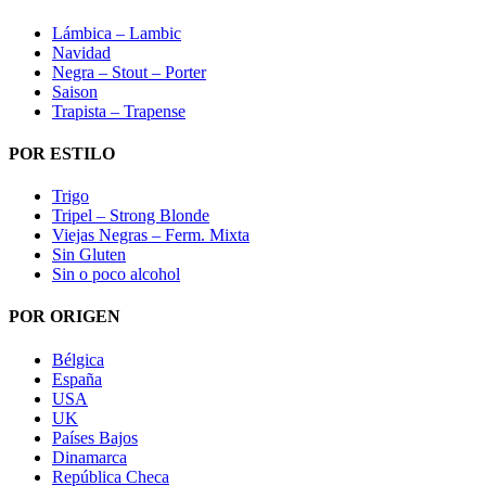
Lámbica – Lambic
Navidad
Negra – Stout – Porter
Saison
Trapista – Trapense
POR ESTILO
Trigo
Tripel – Strong Blonde
Viejas Negras – Ferm. Mixta
Sin Gluten
Sin o poco alcohol
POR ORIGEN
Bélgica
España
USA
UK
Países Bajos
Dinamarca
República Checa