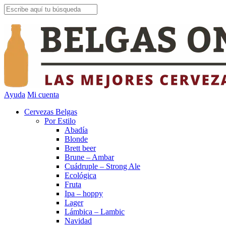
Ayuda
Mi cuenta
Cervezas Belgas
Por Estilo
Abadía
Blonde
Brett beer
Brune – Ambar
Cuádruple – Strong Ale
Ecológica
Fruta
Ipa – hoppy
Lager
Lámbica – Lambic
Navidad