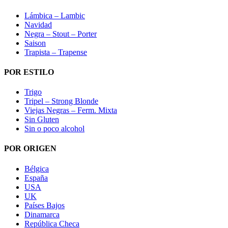
Lámbica – Lambic
Navidad
Negra – Stout – Porter
Saison
Trapista – Trapense
POR ESTILO
Trigo
Tripel – Strong Blonde
Viejas Negras – Ferm. Mixta
Sin Gluten
Sin o poco alcohol
POR ORIGEN
Bélgica
España
USA
UK
Países Bajos
Dinamarca
República Checa