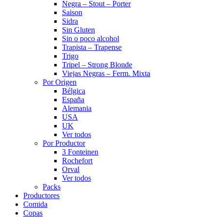
Negra – Stout – Porter
Saison
Sidra
Sin Gluten
Sin o poco alcohol
Trapista – Trapense
Trigo
Tripel – Strong Blonde
Viejas Negras – Ferm. Mixta
Por Origen
Bélgica
España
Alemania
USA
UK
Ver todos
Por Productor
3 Fonteinen
Rochefort
Orval
Ver todos
Packs
Productores
Comida
Copas