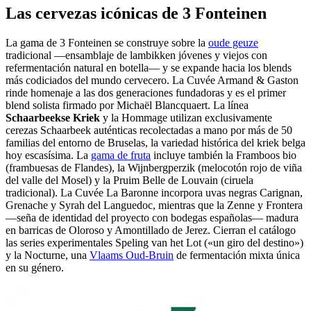
Las cervezas icónicas de 3 Fonteinen
La gama de 3 Fonteinen se construye sobre la
oude geuze
tradicional —ensamblaje de lambikken jóvenes y viejos con
refermentación natural en botella— y se expande hacia los blends
más codiciados del mundo cervecero. La Cuvée Armand & Gaston
rinde homenaje a las dos generaciones fundadoras y es el primer
blend solista firmado por Michaël Blancquaert. La línea
Schaarbeekse Kriek
y la Hommage utilizan exclusivamente
cerezas Schaarbeek auténticas recolectadas a mano por más de 50
familias del entorno de Bruselas, la variedad histórica del kriek belga
hoy escasísima. La
gama de fruta
incluye también la Framboos bio
(frambuesas de Flandes), la Wijnbergperzik (melocotón rojo de viña
del valle del Mosel) y la Pruim Belle de Louvain (ciruela
tradicional). La Cuvée La Baronne incorpora uvas negras Carignan,
Grenache y Syrah del Languedoc, mientras que la Zenne y Frontera
—seña de identidad del proyecto con bodegas españolas— madura
en barricas de Oloroso y Amontillado de Jerez. Cierran el catálogo
las series experimentales Speling van het Lot («un giro del destino»)
y la Nocturne, una
Vlaams Oud-Bruin
de fermentación mixta única
en su género.