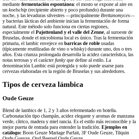
mediante
fermentación espontánea
: el mosto se expone al aire en
un
koelschip
(recipiente abierto y poco profundo) durante una
noche, y las levaduras silvestres —principalmente
Brettanomyces
—
y bacterias lácticas del ambiente inician la fermentación de forma
natural. Este método solo funciona en ciertas regiones,
especialmente el
Pajottenland y el valle del Zenne
, al suroeste de
Bruselas, donde el microbioma local es único. Tras la fermentación
primaria, el lambic envejece en
barricas de roble
usadas
(típicamente reutilizadas de vino o whisky) durante uno, dos o tres
años. Esta crianza prolongada desarrolla la acidez característica, las
notas terrosas y el carácter
funky
que define al estilo. La
denominación Lambic está protegida y solo puede usarse para
cervezas elaboradas en la región de Bruselas y sus alrededores.
Tipos de cerveza lámbica
Oude Geuze
Blend de lambics de 1, 2 y 3 años refermentado en botella.
Carbonatación tipo champán, acidez elegante y aromas de manzana
verde, cítrico, madera y miel rancia. Es el estilo más reconocible y la
mejor puerta de entrada para entender la tradición.
Ejemplos en
catálogo:
Boon Geuze Mariage Parfait, 3F Oude Geuze, Tilquin
Oude Gueuze, Oud Beersel Oude Geuze.