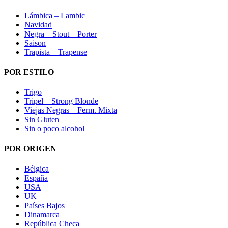
Lámbica – Lambic
Navidad
Negra – Stout – Porter
Saison
Trapista – Trapense
POR ESTILO
Trigo
Tripel – Strong Blonde
Viejas Negras – Ferm. Mixta
Sin Gluten
Sin o poco alcohol
POR ORIGEN
Bélgica
España
USA
UK
Países Bajos
Dinamarca
República Checa