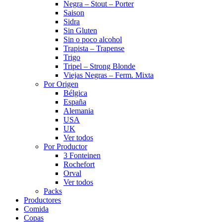
Negra – Stout – Porter
Saison
Sidra
Sin Gluten
Sin o poco alcohol
Trapista – Trapense
Trigo
Tripel – Strong Blonde
Viejas Negras – Ferm. Mixta
Por Origen
Bélgica
España
Alemania
USA
UK
Ver todos
Por Productor
3 Fonteinen
Rochefort
Orval
Ver todos
Packs
Productores
Comida
Copas