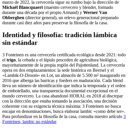
marzo de 2022, la cervecería sigue su rumbo bajo la dirección de
Michaël Blancquaert
(maestro cervecero y blender, formado
durante una década por el propio Armand) y
Werner Van
Obberghen
(director general), un relevo generacional preparado
durante casi diez años para preservar la filosofía de la casa.
Identidad y filosofía: tradición lámbica
sin estándar
3 Fonteinen es una cervecería certificada ecológica desde 2021: todo
el
trigo
, la cebada y el lúpulo proceden de agricultura biológica,
mayoritariamente de la propia región del Pajottenland. La cervecería
opera en dos emplazamientos: la sede histórica en Beersel y el
«Lambik-O-Droom» en Lot, un almacén de 5.500 m² inaugurado en
2016 que alberga las barricas y foeders en maduración. Cada blend
lleva un número de identificación que indica la temporada y el orden
de embotellado, una transparencia documental excepcional en el
mundo cervecero. La casa abandonó HORAL en 2018 al discrepar
con la dirección que estaba tomando la asociación, una decisión
coherente con su exigencia técnica máxima: 3 Fonteinen no busca
encajar en denominaciones, busca elaborar lambic «como debe ser».
Para profundizar en la filosofía de la casa, consulta nuestro artículo
3
Fonteinen, lambic no estándar
.