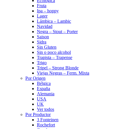
Ecológica
Fruta
Ipa – hoppy
Lager
Lámbica – Lambic
Navidad
Negra – Stout – Porter
Saison
Sidra
Sin Gluten
Sin o poco alcohol
Trapista – Trapense
Trigo
Tripel – Strong Blonde
Viejas Negras – Ferm. Mixta
Por Origen
Bélgica
España
Alemania
USA
UK
Ver todos
Por Productor
3 Fonteinen
Rochefort