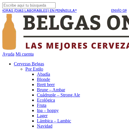
AS LABORABLES) EN PENÍNSULA*
ENVÍO GRATUITO EN E
Ayuda
Mi cuenta
Cervezas Belgas
Por Estilo
Abadía
Blonde
Brett beer
Brune – Ambar
Cuádruple – Strong Ale
Ecológica
Fruta
Ipa – hoppy
Lager
Lámbica – Lambic
Navidad