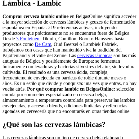
Lámbica - Lambic
Comprar cerveza lambic online
en BelgasOnline significa acceder
a la mayor selección de cervezas lámbicas y geuzes de fermentación
espontánea en España: 219 referencias activas, incluyendo
productores que prácticamente no se encuentran fuera de Bélgica.
Desde
3 Fonteinen
, Tilquin, Cantillon, Boon o Hanssens hasta
proyectos como
De Cam
, Oud Beersel o Lambiek Fabriek,
trabajamos con casas que han mantenido viva la tradición del
Pajottenland y el valle del Zenne. Las
cervezas lámbicas
son las más
antiguas de Bélgica y posiblemente de Europa: se fermentan
únicamente con levaduras y bacterias silvestres del aire, sin levadura
cultivada. El resultado es una cerveza ácida, compleja,
frecuentemente envejecida en barricas de roble durante meses o
años. Es un estilo que divide y conquista: una vez que entras, no hay
vuelta atrás.
Por qué comprar lambic en BelgasOnline:
selección
curada por sommelier especializado en cerveza belga,
almacenamiento a temperatura controlada para preservar las lambics
envejecidas, y acceso a blends, ediciones limitadas y referencias
agotadas en cervecería que no encontrarás en otras tiendas online.
¿Qué son las cervezas lámbicas?
Las cervezas lámbicas son un tipo de cerveza belga elaborada