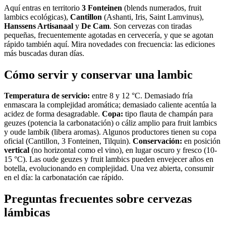
Aquí entras en territorio
3 Fonteinen
(blends numerados, fruit
lambics ecológicas),
Cantillon
(Ashanti, Iris, Saint Lamvinus),
Hanssens Artisanaal
y
De Cam
. Son cervezas con tiradas
pequeñas, frecuentemente agotadas en cervecería, y que se agotan
rápido también aquí. Mira novedades con frecuencia: las ediciones
más buscadas duran días.
Cómo servir y conservar una lambic
Temperatura de servicio:
entre 8 y 12 °C. Demasiado fría
enmascara la complejidad aromática; demasiado caliente acentúa la
acidez de forma desagradable.
Copa:
tipo flauta de champán para
geuzes (potencia la carbonatación) o cáliz amplio para fruit lambics
y oude lambik (libera aromas). Algunos productores tienen su copa
oficial (Cantillon, 3 Fonteinen, Tilquin).
Conservación:
en posición
vertical
(no horizontal como el vino), en lugar oscuro y fresco (10-
15 °C). Las oude geuzes y fruit lambics pueden envejecer años en
botella, evolucionando en complejidad. Una vez abierta, consumir
en el día: la carbonatación cae rápido.
Preguntas frecuentes sobre cervezas
lámbicas