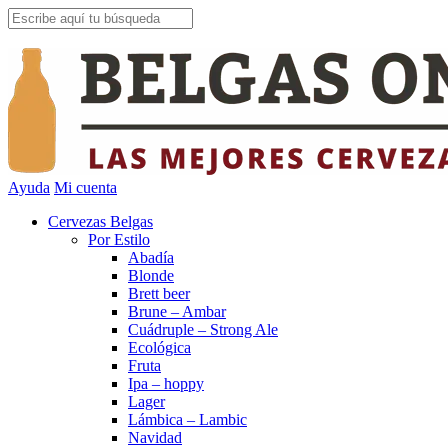
Ayuda
Mi cuenta
Cervezas Belgas
Por Estilo
Abadía
Blonde
Brett beer
Brune – Ambar
Cuádruple – Strong Ale
Ecológica
Fruta
Ipa – hoppy
Lager
Lámbica – Lambic
Navidad