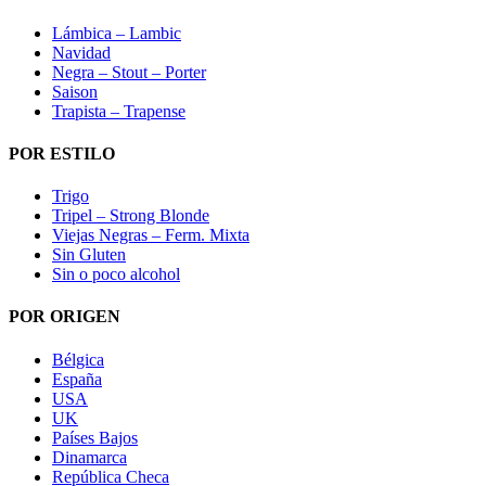
Lámbica – Lambic
Navidad
Negra – Stout – Porter
Saison
Trapista – Trapense
POR ESTILO
Trigo
Tripel – Strong Blonde
Viejas Negras – Ferm. Mixta
Sin Gluten
Sin o poco alcohol
POR ORIGEN
Bélgica
España
USA
UK
Países Bajos
Dinamarca
República Checa