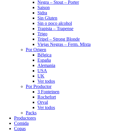
Negra – Stout – Porter
Saison
Sidra
Sin Gluten
Sin o poco alcohol
Trapista – Trapense
Trigo
Tripel – Strong Blonde
Viejas Negras – Ferm. Mixta
Por Origen
Bélgica
España
Alemania
USA
UK
Ver todos
Por Productor
3 Fonteinen
Rochefort
Orval
Ver todos
Packs
Productores
Comida
Copas