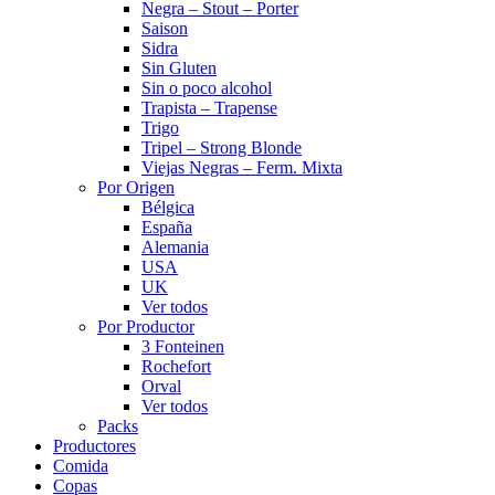
Negra – Stout – Porter
Saison
Sidra
Sin Gluten
Sin o poco alcohol
Trapista – Trapense
Trigo
Tripel – Strong Blonde
Viejas Negras – Ferm. Mixta
Por Origen
Bélgica
España
Alemania
USA
UK
Ver todos
Por Productor
3 Fonteinen
Rochefort
Orval
Ver todos
Packs
Productores
Comida
Copas