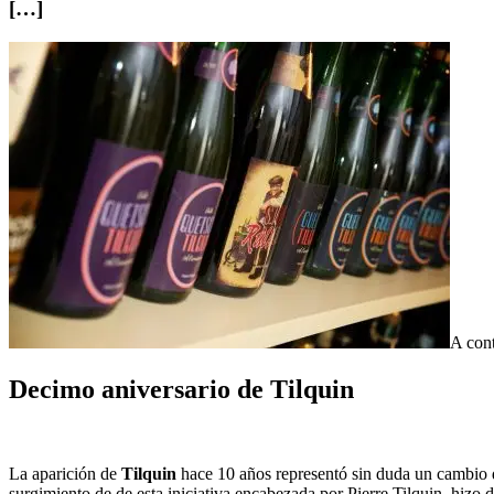
[…]
A cont
Decimo aniversario de Tilquin
La aparición de
Tilquin
hace 10 años representó sin duda un cambio d
surgimiento de de esta iniciativa encabezada por Pierre Tilquin, hizo d