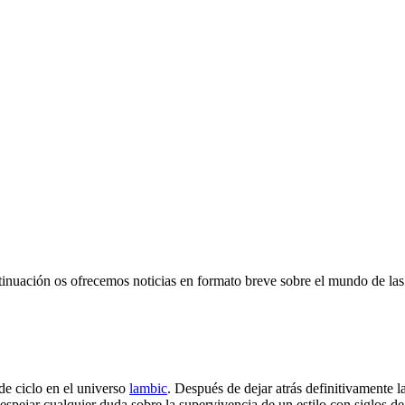
inuación os ofrecemos noticias en formato breve sobre el mundo de las
e ciclo en el universo
lambic
. Después de dejar atrás definitivamente la
espejar cualquier duda sobre la supervivencia de un estilo con siglos de 