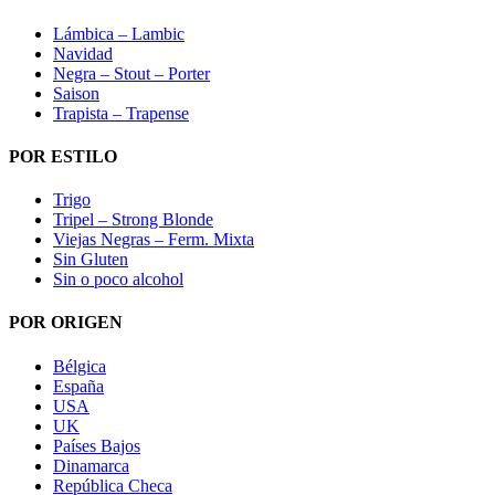
Lámbica – Lambic
Navidad
Negra – Stout – Porter
Saison
Trapista – Trapense
POR ESTILO
Trigo
Tripel – Strong Blonde
Viejas Negras – Ferm. Mixta
Sin Gluten
Sin o poco alcohol
POR ORIGEN
Bélgica
España
USA
UK
Países Bajos
Dinamarca
República Checa