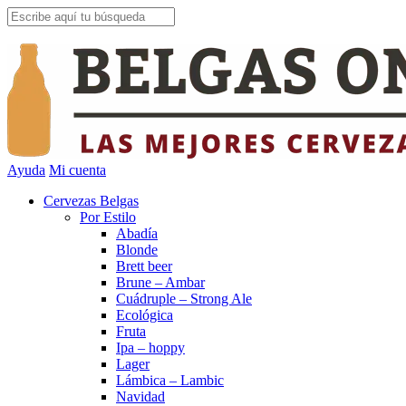
Ayuda
Mi cuenta
Cervezas Belgas
Por Estilo
Abadía
Blonde
Brett beer
Brune – Ambar
Cuádruple – Strong Ale
Ecológica
Fruta
Ipa – hoppy
Lager
Lámbica – Lambic
Navidad