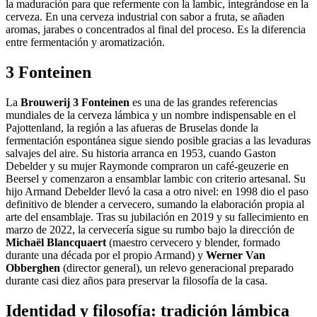
la maduración para que refermente con la lambic, integrándose en la
cerveza. En una cerveza industrial con sabor a fruta, se añaden
aromas, jarabes o concentrados al final del proceso. Es la diferencia
entre fermentación y aromatización.
3 Fonteinen
La
Brouwerij 3 Fonteinen
es una de las grandes referencias
mundiales de la cerveza lámbica y un nombre indispensable en el
Pajottenland, la región a las afueras de Bruselas donde la
fermentación espontánea sigue siendo posible gracias a las levaduras
salvajes del aire. Su historia arranca en 1953, cuando Gaston
Debelder y su mujer Raymonde compraron un café-geuzerie en
Beersel y comenzaron a ensamblar lambic con criterio artesanal. Su
hijo Armand Debelder llevó la casa a otro nivel: en 1998 dio el paso
definitivo de blender a cervecero, sumando la elaboración propia al
arte del ensamblaje. Tras su jubilación en 2019 y su fallecimiento en
marzo de 2022, la cervecería sigue su rumbo bajo la dirección de
Michaël Blancquaert
(maestro cervecero y blender, formado
durante una década por el propio Armand) y
Werner Van
Obberghen
(director general), un relevo generacional preparado
durante casi diez años para preservar la filosofía de la casa.
Identidad y filosofía: tradición lámbica