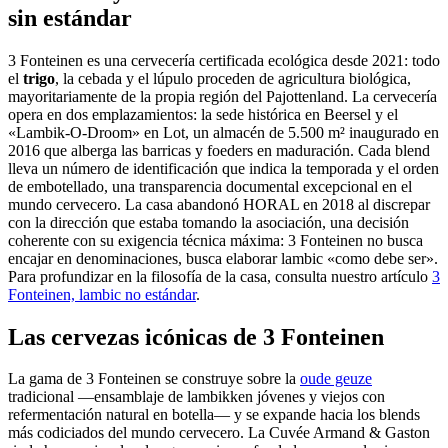
sin estándar
3 Fonteinen es una cervecería certificada ecológica desde 2021: todo
el
trigo
, la cebada y el lúpulo proceden de agricultura biológica,
mayoritariamente de la propia región del Pajottenland. La cervecería
opera en dos emplazamientos: la sede histórica en Beersel y el
«Lambik-O-Droom» en Lot, un almacén de 5.500 m² inaugurado en
2016 que alberga las barricas y foeders en maduración. Cada blend
lleva un número de identificación que indica la temporada y el orden
de embotellado, una transparencia documental excepcional en el
mundo cervecero. La casa abandonó HORAL en 2018 al discrepar
con la dirección que estaba tomando la asociación, una decisión
coherente con su exigencia técnica máxima: 3 Fonteinen no busca
encajar en denominaciones, busca elaborar lambic «como debe ser».
Para profundizar en la filosofía de la casa, consulta nuestro artículo
3
Fonteinen, lambic no estándar
.
Las cervezas icónicas de 3 Fonteinen
La gama de 3 Fonteinen se construye sobre la
oude geuze
tradicional —ensamblaje de lambikken jóvenes y viejos con
refermentación natural en botella— y se expande hacia los blends
más codiciados del mundo cervecero. La Cuvée Armand & Gaston