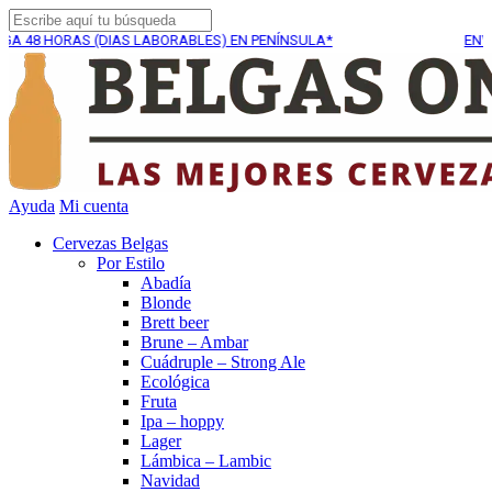
AS (DIAS LABORABLES) EN PENÍNSULA*
ENVÍO GRATUIT
Ayuda
Mi cuenta
Cervezas Belgas
Por Estilo
Abadía
Blonde
Brett beer
Brune – Ambar
Cuádruple – Strong Ale
Ecológica
Fruta
Ipa – hoppy
Lager
Lámbica – Lambic
Navidad