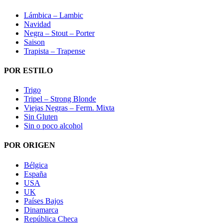
Lámbica – Lambic
Navidad
Negra – Stout – Porter
Saison
Trapista – Trapense
POR ESTILO
Trigo
Tripel – Strong Blonde
Viejas Negras – Ferm. Mixta
Sin Gluten
Sin o poco alcohol
POR ORIGEN
Bélgica
España
USA
UK
Países Bajos
Dinamarca
República Checa