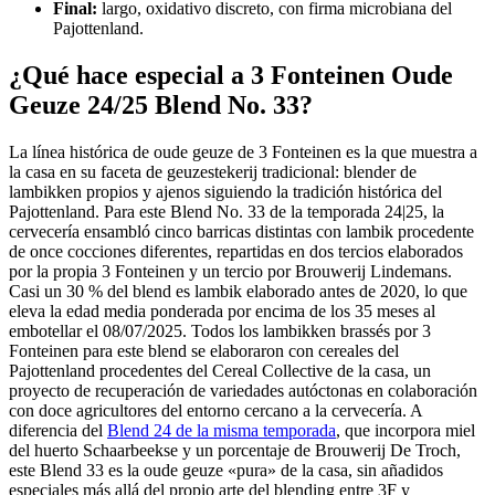
Final:
largo, oxidativo discreto, con firma microbiana del
Pajottenland.
¿Qué hace especial a 3 Fonteinen Oude
Geuze 24/25 Blend No. 33?
La línea histórica de oude geuze de 3 Fonteinen es la que muestra a
la casa en su faceta de geuzestekerij tradicional: blender de
lambikken propios y ajenos siguiendo la tradición histórica del
Pajottenland. Para este Blend No. 33 de la temporada 24|25, la
cervecería ensambló cinco barricas distintas con lambik procedente
de once cocciones diferentes, repartidas en dos tercios elaborados
por la propia 3 Fonteinen y un tercio por Brouwerij Lindemans.
Casi un 30 % del blend es lambik elaborado antes de 2020, lo que
eleva la edad media ponderada por encima de los 35 meses al
embotellar el 08/07/2025. Todos los lambikken brassés por 3
Fonteinen para este blend se elaboraron con cereales del
Pajottenland procedentes del Cereal Collective de la casa, un
proyecto de recuperación de variedades autóctonas en colaboración
con doce agricultores del entorno cercano a la cervecería. A
diferencia del
Blend 24 de la misma temporada
, que incorpora miel
del huerto Schaarbeekse y un porcentaje de Brouwerij De Troch,
este Blend 33 es la oude geuze «pura» de la casa, sin añadidos
especiales más allá del propio arte del blending entre 3F y