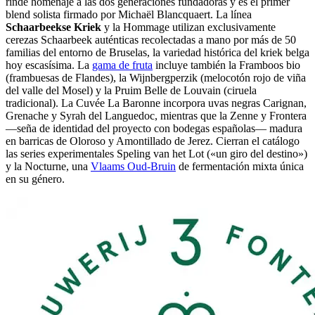
rinde homenaje a las dos generaciones fundadoras y es el primer
blend solista firmado por Michaël Blancquaert. La línea
Schaarbeekse Kriek
y la Hommage utilizan exclusivamente
cerezas Schaarbeek auténticas recolectadas a mano por más de 50
familias del entorno de Bruselas, la variedad histórica del kriek belga
hoy escasísima. La
gama de fruta
incluye también la Framboos bio
(frambuesas de Flandes), la Wijnbergperzik (melocotón rojo de viña
del valle del Mosel) y la Pruim Belle de Louvain (ciruela
tradicional). La Cuvée La Baronne incorpora uvas negras Carignan,
Grenache y Syrah del Languedoc, mientras que la Zenne y Frontera
—seña de identidad del proyecto con bodegas españolas— madura
en barricas de Oloroso y Amontillado de Jerez. Cierran el catálogo
las series experimentales Speling van het Lot («un giro del destino»)
y la Nocturne, una
Vlaams Oud-Bruin
de fermentación mixta única
en su género.