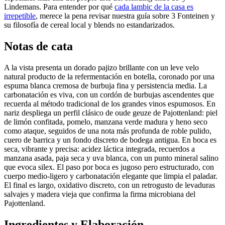
Lindemans. Para entender por qué
cada lambic de la casa es
irrepetible
, merece la pena revisar nuestra guía sobre 3 Fonteinen y
su filosofía de cereal local y blends no estandarizados.
Notas de cata
A la vista presenta un dorado pajizo brillante con un leve velo
natural producto de la refermentación en botella, coronado por una
espuma blanca cremosa de burbuja fina y persistencia media. La
carbonatación es viva, con un cordón de burbujas ascendentes que
recuerda al método tradicional de los grandes vinos espumosos. En
nariz despliega un perfil clásico de oude geuze de Pajottenland: piel
de limón confitada, pomelo, manzana verde madura y heno seco
como ataque, seguidos de una nota más profunda de roble pulido,
cuero de barrica y un fondo discreto de bodega antigua. En boca es
seca, vibrante y precisa: acidez láctica integrada, recuerdos a
manzana asada, paja seca y uva blanca, con un punto mineral salino
que evoca silex. El paso por boca es jugoso pero estructurado, con
cuerpo medio-ligero y carbonatación elegante que limpia el paladar.
El final es largo, oxidativo discreto, con un retrogusto de levaduras
salvajes y madera vieja que confirma la firma microbiana del
Pajottenland.
Ingredientes y Elaboración