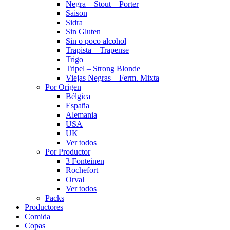
Negra – Stout – Porter
Saison
Sidra
Sin Gluten
Sin o poco alcohol
Trapista – Trapense
Trigo
Tripel – Strong Blonde
Viejas Negras – Ferm. Mixta
Por Origen
Bélgica
España
Alemania
USA
UK
Ver todos
Por Productor
3 Fonteinen
Rochefort
Orval
Ver todos
Packs
Productores
Comida
Copas