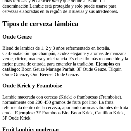
notas terrosas y el carácter
funky
que define al estilo. La
denominación Lambic está protegida y solo puede usarse para
cervezas elaboradas en la región de Bruselas y sus alrededores.
Tipos de cerveza lámbica
Oude Geuze
Blend de lambics de 1, 2 y 3 años refermentado en botella.
Carbonatación tipo champán, acidez elegante y aromas de manzana
verde, cítrico, madera y miel rancia. Es el estilo más reconocible y la
mejor puerta de entrada para entender la tradición.
Ejemplos en
catálogo:
Boon Geuze Mariage Parfait, 3F Oude Geuze, Tilquin
Oude Gueuze, Oud Beersel Oude Geuze.
Oude Kriek y Framboise
Lambic macerada con cerezas (Kriek) o frambuesas (Framboise),
normalmente con 200-450 gramos de fruta por litro. La fruta
refermenta dentro de la cerveza, aportando aromas vibrantes de fruta
cruda.
Ejemplos:
3F Framboos Bio, Boon Kriek, Cantillon Kriek,
3F Oude Kriek.
Fruit lambics modernas