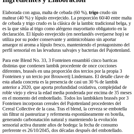
Elaborada con agua, malta de cebada (60 %),
trigo
crudo sin
maltear (40 %) y lúpulo envejecido. La proporción 60/40 entre malta
de cebada y trigo crudo es la clásica de la lambic tradicional belga, y
es la que sitúa al trigo como alérgeno mayoritario obligatorio en la
declaración. El lúpulo envejecido (en neerlandés overjaerse hop) se
utiliza por su poder conservante y antimicrobiano sin aportar
amargor ni aroma a lúpulo fresco, manteniendo el protagonismo del
perfil sensorial en las levaduras salvajes y bacterias del Pajottenland.
Para este Blend No. 33, 3 Fonteinen ensambló cinco barricas
distintas que contienen lambik procedente de once cocciones
diferentes, brassés en una proporción dos tercios por la propia 3
Fonteinen y un tercio por Brouwerij Lindemans. El detalle clave de
esta añada concreta es la presencia de casi un 30 % de lambik
anterior a 2020, que aporta profundidad oxidativa, complejidad de
roble viejo y eleva la edad media ponderada por encima de 35 meses
en el momento del embotellado. Todos los lambikken brassés por 3
Fonteinen incorporan cereales del Pajottenland procedentes del
Cereal Collective de la casa. Tras el blend, la cerveza se embotella
sin filtrar ni pasteurizar y refermenta espontáneamente en botella,
generando carbonatación natural y manteniendo la evolución
sensorial activa durante años de bodega: la fecha de consumo
preferente es 26/10/2045, dos décadas después del embotellado.