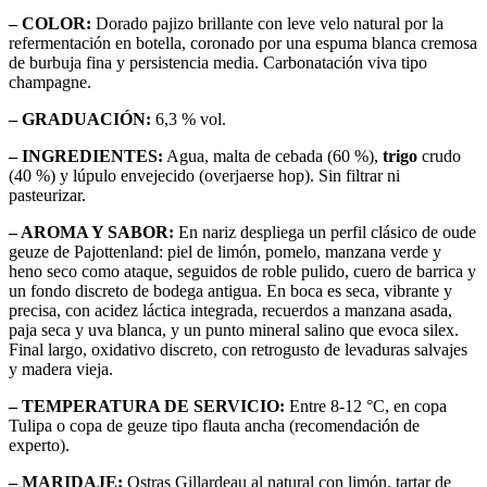
– COLOR:
Dorado pajizo brillante con leve velo natural por la
refermentación en botella, coronado por una espuma blanca cremosa
de burbuja fina y persistencia media. Carbonatación viva tipo
champagne.
– GRADUACIÓN:
6,3 % vol.
– INGREDIENTES:
Agua, malta de cebada (60 %),
trigo
crudo
(40 %) y lúpulo envejecido (overjaerse hop). Sin filtrar ni
pasteurizar.
– AROMA Y SABOR:
En nariz despliega un perfil clásico de oude
geuze de Pajottenland: piel de limón, pomelo, manzana verde y
heno seco como ataque, seguidos de roble pulido, cuero de barrica y
un fondo discreto de bodega antigua. En boca es seca, vibrante y
precisa, con acidez láctica integrada, recuerdos a manzana asada,
paja seca y uva blanca, y un punto mineral salino que evoca silex.
Final largo, oxidativo discreto, con retrogusto de levaduras salvajes
y madera vieja.
– TEMPERATURA DE SERVICIO:
Entre 8-12 °C, en copa
Tulipa o copa de geuze tipo flauta ancha (recomendación de
experto).
– MARIDAJE:
Ostras Gillardeau al natural con limón, tartar de