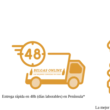
Añadir al carrito
Entrega rápida en 48h (días laborables) en Península*
La mejor 