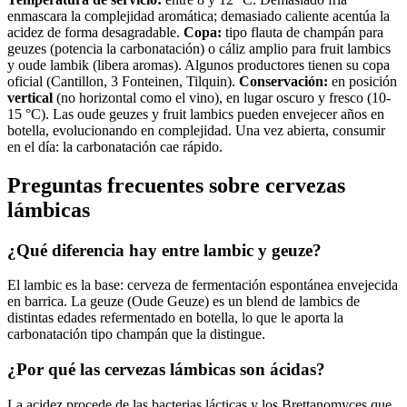
enmascara la complejidad aromática; demasiado caliente acentúa la
acidez de forma desagradable.
Copa:
tipo flauta de champán para
geuzes (potencia la carbonatación) o cáliz amplio para fruit lambics
y oude lambik (libera aromas). Algunos productores tienen su copa
oficial (Cantillon, 3 Fonteinen, Tilquin).
Conservación:
en posición
vertical
(no horizontal como el vino), en lugar oscuro y fresco (10-
15 °C). Las oude geuzes y fruit lambics pueden envejecer años en
botella, evolucionando en complejidad. Una vez abierta, consumir
en el día: la carbonatación cae rápido.
Preguntas frecuentes sobre cervezas
lámbicas
¿Qué diferencia hay entre lambic y geuze?
El lambic es la base: cerveza de fermentación espontánea envejecida
en barrica. La geuze (Oude Geuze) es un blend de lambics de
distintas edades refermentado en botella, lo que le aporta la
carbonatación tipo champán que la distingue.
¿Por qué las cervezas lámbicas son ácidas?
La acidez procede de las bacterias lácticas y los Brettanomyces que