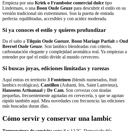
Empieza por una
Kriek o Framboise comercial dulce
tipo
Lindemans, o una
Boon Oude Geuze
para descubrir el estilo en su
versión tradicional sin extremismos. Son la puerta de entrada
perfecta: equilibradas, accesibles y con acidez moderada.
Si ya conoces el estilo y quieres profundizar
Da el salto a
Tilquin Oude Gueuze
,
Boon Mariage Parfait
o
Oud
Beersel Oude Geuze
. Son lambics blendeadas con criterio,
carbonatación elegante y complejidad aromática real. Ya empiezas a
entender por qué el estilo divide al mundo cervecero.
Si buscas joyas, ediciones limitadas y rarezas
Aquí entras en territorio
3 Fonteinen
(blends numerados, fruit
lambics ecológicas),
Cantillon
(Ashanti, Iris, Saint Lamvinus),
Hanssens Artisanaal
y
De Cam
. Son cervezas con tiradas
pequeñas, frecuentemente agotadas en cervecería, y que se agotan
rápido también aquí. Mira novedades con frecuencia: las ediciones
más buscadas duran días.
Cómo servir y conservar una lambic
Temperatura de servicio:
entre 8 y 12 °C. Demasiado fría