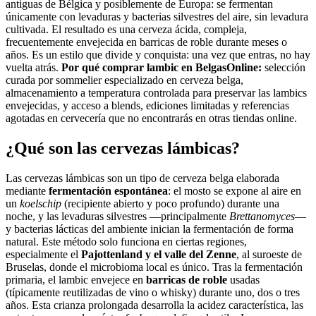
antiguas de Bélgica y posiblemente de Europa: se fermentan
únicamente con levaduras y bacterias silvestres del aire, sin levadura
cultivada. El resultado es una cerveza ácida, compleja,
frecuentemente envejecida en barricas de roble durante meses o
años. Es un estilo que divide y conquista: una vez que entras, no hay
vuelta atrás.
Por qué comprar lambic en BelgasOnline:
selección
curada por sommelier especializado en cerveza belga,
almacenamiento a temperatura controlada para preservar las lambics
envejecidas, y acceso a blends, ediciones limitadas y referencias
agotadas en cervecería que no encontrarás en otras tiendas online.
¿Qué son las cervezas lámbicas?
Las cervezas lámbicas son un tipo de cerveza belga elaborada
mediante
fermentación espontánea
: el mosto se expone al aire en
un
koelschip
(recipiente abierto y poco profundo) durante una
noche, y las levaduras silvestres —principalmente
Brettanomyces
—
y bacterias lácticas del ambiente inician la fermentación de forma
natural. Este método solo funciona en ciertas regiones,
especialmente el
Pajottenland y el valle del Zenne
, al suroeste de
Bruselas, donde el microbioma local es único. Tras la fermentación
primaria, el lambic envejece en
barricas de roble
usadas
(típicamente reutilizadas de vino o whisky) durante uno, dos o tres
años. Esta crianza prolongada desarrolla la acidez característica, las