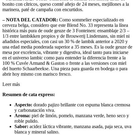
bonito con cítricos, queso comté añejo de 24 meses, mejillones a la
marinera, paté de campaña con encurtidos.
– NOTA DEL CATADOR:
Como sommelier especializado en
cerveza belga, considero que este Blend No. 33 representa la línea
histórica más pura de oude geuze de 3 Fonteinen: ensamblaje 2/3 –
1/3 entre lambikken propios y de Brouwerij Lindemans, sin miel ni
añadidos especiales, con casi un 30 % de lambik anterior a 2020 y
una edad media ponderada superior a 35 meses. Es la oude geuze de
mesa por excelencia, vibrante y digestiva, ideal tanto para iniciarse
en el universo lambic como para entender la diferencia frente a la
100 % Cuvée Armand & Gaston o frente a las versiones con miel
del huerto Schaarbeekse. Una pieza para guarda en bodega o para
abrir hoy mismo con marisco fresco.
Leer más
Resumen de cata express:
Aspecto:
dorado pajizo brillante con espuma blanca cremosa
y carbonatación viva.
Aroma:
piel de limón, pomelo, manzana verde, heno seco y
roble pulido.
Sabor:
acidez láctica vibrante, manzana asada, paja seca, uva
blanca y mineral salino.