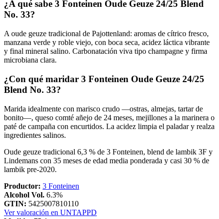
¿A qué sabe 3 Fonteinen Oude Geuze 24/25 Blend
No. 33?
A oude geuze tradicional de Pajottenland: aromas de cítrico fresco,
manzana verde y roble viejo, con boca seca, acidez láctica vibrante
y final mineral salino. Carbonatación viva tipo champagne y firma
microbiana clara.
¿Con qué maridar 3 Fonteinen Oude Geuze 24/25
Blend No. 33?
Marida idealmente con marisco crudo —ostras, almejas, tartar de
bonito—, queso comté añejo de 24 meses, mejillones a la marinera o
paté de campaña con encurtidos. La acidez limpia el paladar y realza
ingredientes salinos.
Oude geuze tradicional 6,3 % de 3 Fonteinen, blend de lambik 3F y
Lindemans con 35 meses de edad media ponderada y casi 30 % de
lambik pre-2020.
Productor:
3 Fonteinen
Alcohol Vol.
6.3%
GTIN:
5425007810110
Ver valoración en UNTAPPD