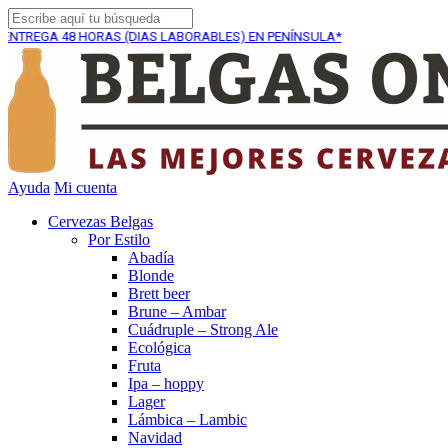
8 HORAS (DIAS LABORABLES) EN PENÍNSULA*
ENVÍO GR
Ayuda
Mi cuenta
Cervezas Belgas
Por Estilo
Abadía
Blonde
Brett beer
Brune – Ambar
Cuádruple – Strong Ale
Ecológica
Fruta
Ipa – hoppy
Lager
Lámbica – Lambic
Navidad