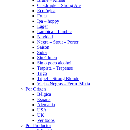
Brune – Ambar
Cuádruple – Strong Ale
Ecológica
Fruta
Ipa – hoppy
Lager
Lámbica – Lambic
Navidad
Negra – Stout – Porter
Saison
Sidra
Sin Gluten
Sin o poco alcohol
Trapista – Trapense
Trigo
Tripel – Strong Blonde
Viejas Negras – Ferm. Mixta
Por Origen
Bélgica
España
Alemania
USA
UK
Ver todos
Por Productor