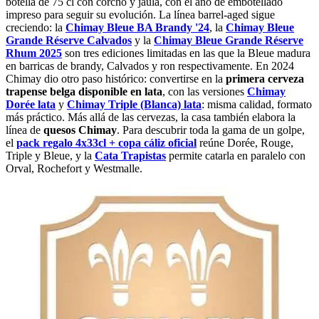
botella de 75 cl con corcho y jaula, con el año de embotellado
impreso para seguir su evolución. La línea barrel-aged sigue
creciendo: la
Chimay Bleue BA Brandy '24
, la
Chimay Bleue
Grande Réserve Calvados
y la
Chimay Bleue Grande Réserve
Rhum 2025
son tres ediciones limitadas en las que la Bleue madura
en barricas de brandy, Calvados y ron respectivamente. En 2024
Chimay dio otro paso histórico: convertirse en la
primera cerveza
trapense belga disponible en lata
, con las versiones
Chimay
Dorée lata
y
Chimay Triple (Blanca) lata
: misma calidad, formato
más práctico. Más allá de las cervezas, la casa también elabora la
línea de
quesos Chimay
. Para descubrir toda la gama de un golpe,
el
pack regalo 4x33cl + copa cáliz oficial
reúne Dorée, Rouge,
Triple y Bleue, y la
Cata Trapistas
permite catarla en paralelo con
Orval, Rochefort y Westmalle.