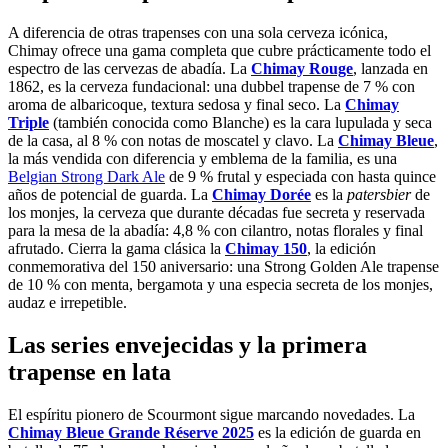
A diferencia de otras trapenses con una sola cerveza icónica,
Chimay ofrece una gama completa que cubre prácticamente todo el
espectro de las cervezas de abadía. La
Chimay Rouge
, lanzada en
1862, es la cerveza fundacional: una dubbel trapense de 7 % con
aroma de albaricoque, textura sedosa y final seco. La
Chimay
Triple
(también conocida como Blanche) es la cara lupulada y seca
de la casa, al 8 % con notas de moscatel y clavo. La
Chimay Bleue
,
la más vendida con diferencia y emblema de la familia, es una
Belgian Strong Dark Ale
de 9 % frutal y especiada con hasta quince
años de potencial de guarda. La
Chimay Dorée
es la
patersbier
de
los monjes, la cerveza que durante décadas fue secreta y reservada
para la mesa de la abadía: 4,8 % con cilantro, notas florales y final
afrutado. Cierra la gama clásica la
Chimay 150
, la edición
conmemorativa del 150 aniversario: una Strong Golden Ale trapense
de 10 % con menta, bergamota y una especia secreta de los monjes,
audaz e irrepetible.
Las series envejecidas y la primera
trapense en lata
El espíritu pionero de Scourmont sigue marcando novedades. La
Chimay Bleue Grande Réserve 2025
es la edición de guarda en