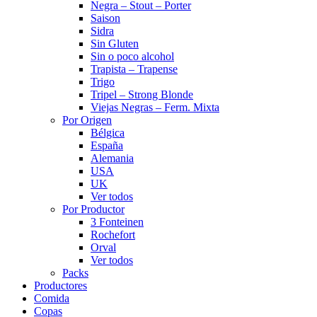
Negra – Stout – Porter
Saison
Sidra
Sin Gluten
Sin o poco alcohol
Trapista – Trapense
Trigo
Tripel – Strong Blonde
Viejas Negras – Ferm. Mixta
Por Origen
Bélgica
España
Alemania
USA
UK
Ver todos
Por Productor
3 Fonteinen
Rochefort
Orval
Ver todos
Packs
Productores
Comida
Copas