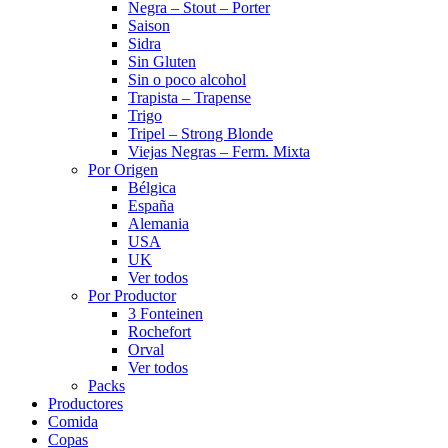
Negra – Stout – Porter
Saison
Sidra
Sin Gluten
Sin o poco alcohol
Trapista – Trapense
Trigo
Tripel – Strong Blonde
Viejas Negras – Ferm. Mixta
Por Origen
Bélgica
España
Alemania
USA
UK
Ver todos
Por Productor
3 Fonteinen
Rochefort
Orval
Ver todos
Packs
Productores
Comida
Copas