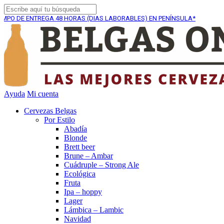
ENTREGA
48 HORAS (DIAS LABORABLES) EN PENÍNSULA*
Ayuda
Mi cuenta
Cervezas Belgas
Por Estilo
Abadía
Blonde
Brett beer
Brune – Ambar
Cuádruple – Strong Ale
Ecológica
Fruta
Ipa – hoppy
Lager
Lámbica – Lambic
Navidad