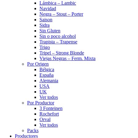
Lámbica – Lambic
Navidad
Negra – Stout – Porter
Saison
Sidra
Sin Gluten
Sin o poco alcohol
Trapista – Trapense
Trigo
Tripel – Strong Blonde
Viejas Negras – Ferm. Mixta
Por Origen
Bélgica
España
Alemania
USA
UK
Ver todos
Por Productor
3 Fonteinen
Rochefort
Orval
Ver todos
Packs
Productores