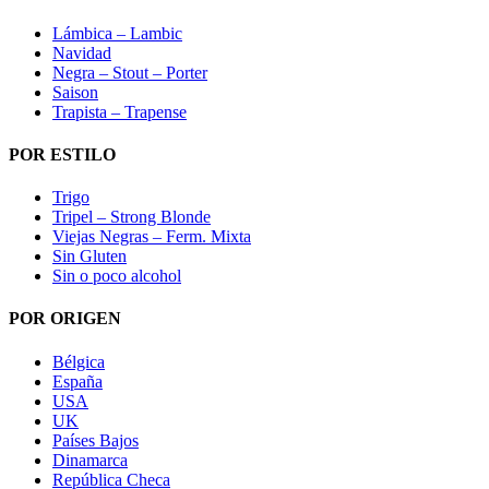
Lámbica – Lambic
Navidad
Negra – Stout – Porter
Saison
Trapista – Trapense
POR ESTILO
Trigo
Tripel – Strong Blonde
Viejas Negras – Ferm. Mixta
Sin Gluten
Sin o poco alcohol
POR ORIGEN
Bélgica
España
USA
UK
Países Bajos
Dinamarca
República Checa