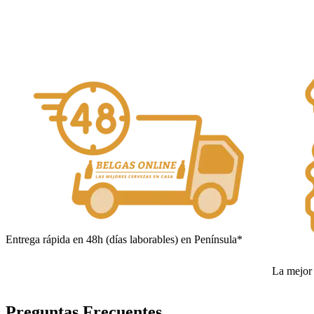
Añadir al carrito
Entrega rápida en 48h (días laborables) en Península*
La mejor 
Preguntas Frecuentes