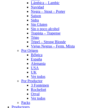
Lámbica – Lambic
Navidad
Negra – Stout – Porter
Saison
Sidra
Sin Gluten
Sin o poco alcohol
Trapista – Trapense
Trigo
Tripel – Strong Blonde
Viejas Negras – Ferm. Mixta
Por Origen
Bélgica
España
Alemania
USA
UK
Ver todos
Por Productor
3 Fonteinen
Rochefort
Orval
Ver todos
Packs
Productores