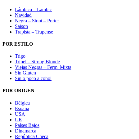
Lámbica – Lambic
Navidad
Negra – Stout – Porter
Saison
Trapista – Trapense
POR ESTILO
Trigo
Tripel – Strong Blonde
Viejas Negras – Ferm. Mixta
Sin Gluten
Sin o poco alcohol
POR ORIGEN
Bélgica
España
USA
UK
Países Bajos
Dinamarca
República Checa