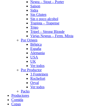
Negra – Stout – Porter
Saison
Sidra
Sin Gluten
Sin o poco alcohol
Trapista – Trapense
Trigo
Tripel – Strong Blonde
Viejas Negras – Ferm. Mixta
Por Origen
Bélgica
España
Alemania
USA
UK
Ver todos
Por Productor
3 Fonteinen
Rochefort
Orval
Ver todos
Packs
Productores
Comida
Copas