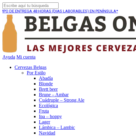
ENTREGA
48 HORAS (DIAS LABORABLES) EN PENÍNSULA*
Ayuda
Mi cuenta
Cervezas Belgas
Por Estilo
Abadía
Blonde
Brett beer
Brune – Ambar
Cuádruple – Strong Ale
Ecológica
Fruta
Ipa – hoppy
Lager
Lámbica – Lambic
Navidad