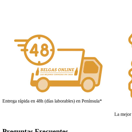
Añadir al carrito
Entrega rápida en 48h (días laborables) en Península*
La mejor 
Preguntas Frecuentes