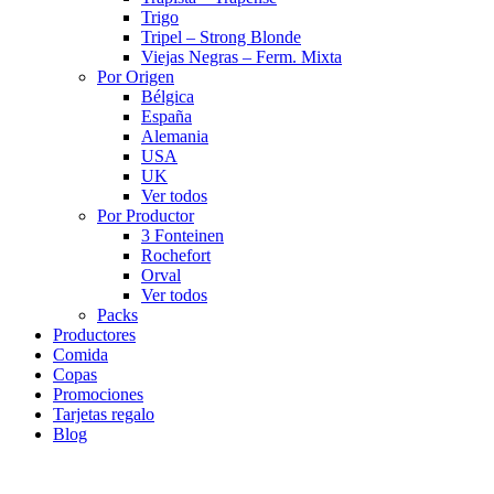
Trigo
Tripel – Strong Blonde
Viejas Negras – Ferm. Mixta
Por Origen
Bélgica
España
Alemania
USA
UK
Ver todos
Por Productor
3 Fonteinen
Rochefort
Orval
Ver todos
Packs
Productores
Comida
Copas
Promociones
Tarjetas regalo
Blog