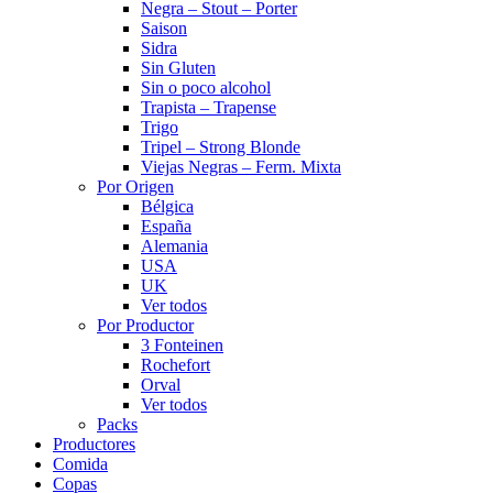
Negra – Stout – Porter
Saison
Sidra
Sin Gluten
Sin o poco alcohol
Trapista – Trapense
Trigo
Tripel – Strong Blonde
Viejas Negras – Ferm. Mixta
Por Origen
Bélgica
España
Alemania
USA
UK
Ver todos
Por Productor
3 Fonteinen
Rochefort
Orval
Ver todos
Packs
Productores
Comida
Copas