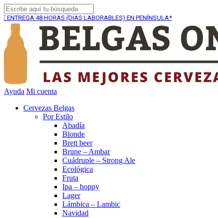
GA
48 HORAS (DIAS LABORABLES) EN PENÍNSULA*
ENVÍO
Ayuda
Mi cuenta
Cervezas Belgas
Por Estilo
Abadía
Blonde
Brett beer
Brune – Ambar
Cuádruple – Strong Ale
Ecológica
Fruta
Ipa – hoppy
Lager
Lámbica – Lambic
Navidad