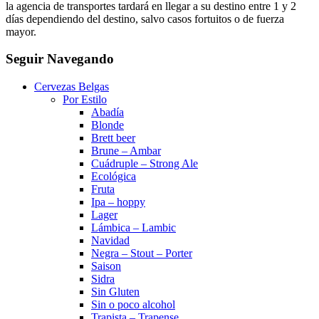
la agencia de transportes tardará en llegar a su destino entre 1 y 2
días dependiendo del destino, salvo casos fortuitos o de fuerza
mayor.
Seguir Navegando
Cervezas Belgas
Por Estilo
Abadía
Blonde
Brett beer
Brune – Ambar
Cuádruple – Strong Ale
Ecológica
Fruta
Ipa – hoppy
Lager
Lámbica – Lambic
Navidad
Negra – Stout – Porter
Saison
Sidra
Sin Gluten
Sin o poco alcohol
Trapista – Trapense