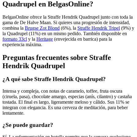
Quadrupel en BelgasOnline?
BelgasOnline ofrece la Straffe Hendrik Quadrupel junto con toda la
gama de De Halve Maan. Si quieres una progresión de intensidad,
combina la
Brugse Zot Blond
(6%), la
Straffe Hendrik Tripel
(9%) y
la Quadrupel (11%) en un mismo pedido. También disponible en
formato 33cl
y la
Heritage
(envejecida en barrica) para la
experiencia máxima.
Preguntas frecuentes sobre Straffe
Hendrik Quadrupel
¿A qué sabe Straffe Hendrik Quadrupel?
Intensa y compleja, con notas de caramelo, toffee, fruta oscura
(ciruela, pasa), chocolate amargo, especias (anís, cilantro) y castaña
tostada. El final es largo, ligeramente meloso y cálido. Sus 11% se
integran con elegancia. Es una cerveza de meditación, para beber
lentamente.
¿Se puede guardar?
Sí. La refermentación en botella permite que la cerveza evolucione