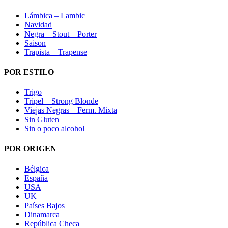
Lámbica – Lambic
Navidad
Negra – Stout – Porter
Saison
Trapista – Trapense
POR ESTILO
Trigo
Tripel – Strong Blonde
Viejas Negras – Ferm. Mixta
Sin Gluten
Sin o poco alcohol
POR ORIGEN
Bélgica
España
USA
UK
Países Bajos
Dinamarca
República Checa