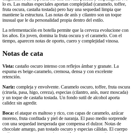
lo es. Las maltas especiales aportan complejidad (caramelo, toffee,
fruta oscura, castaña tostada) pero hay una sequedad limpia que
mantiene la estructura. Las notas de anís y cilantro son un toque
inusual que le da personalidad propia dentro del estilo.
La refermentación en botella permite que la cerveza evolucione con
los años. En joven, domina la fruta oscura y el caramelo. Con el
tiempo, aparecen notas de oporto, cuero y complejidad vinosa.
Notas de cata
Vista:
castaño oscuro intenso con reflejos ámbar y granate. La
espuma es beige-caramelo, cremosa, densa y con excelente
retención.
Nariz:
compleja y envolvente. Caramelo oscuro, toffee, fruta oscura
(ciruela, pasa, higo, cereza), especias (cilantro, anís, nuez moscada)
y un toque de castaña tostada. Un fondo sutil de alcohol aporta
calidez sin agredir.
Boca:
el ataque es maltoso y rico, con capas de caramelo, azúcar
moreno, fruta confitada y piel de naranja. El paso medio sorprende
con una sequedad inesperada que compensa el dulzor. Notas de
chocolate amargo, pan tostado oscuro y especias cálidas. El cuerpo