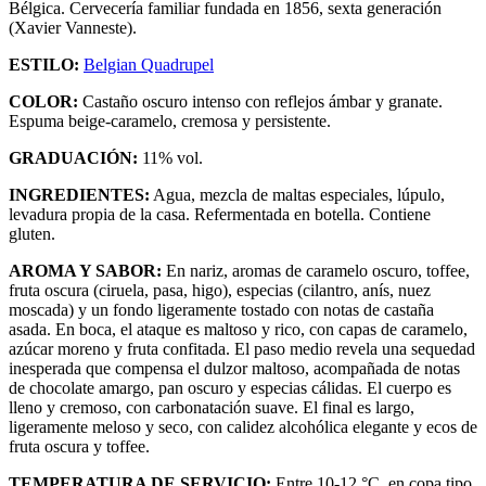
Bélgica. Cervecería familiar fundada en 1856, sexta generación
(Xavier Vanneste).
ESTILO:
Belgian Quadrupel
COLOR:
Castaño oscuro intenso con reflejos ámbar y granate.
Espuma beige-caramelo, cremosa y persistente.
GRADUACIÓN:
11% vol.
INGREDIENTES:
Agua, mezcla de maltas especiales, lúpulo,
levadura propia de la casa. Refermentada en botella. Contiene
gluten.
AROMA Y SABOR:
En nariz, aromas de caramelo oscuro, toffee,
fruta oscura (ciruela, pasa, higo), especias (cilantro, anís, nuez
moscada) y un fondo ligeramente tostado con notas de castaña
asada. En boca, el ataque es maltoso y rico, con capas de caramelo,
azúcar moreno y fruta confitada. El paso medio revela una sequedad
inesperada que compensa el dulzor maltoso, acompañada de notas
de chocolate amargo, pan oscuro y especias cálidas. El cuerpo es
lleno y cremoso, con carbonatación suave. El final es largo,
ligeramente meloso y seco, con calidez alcohólica elegante y ecos de
fruta oscura y toffee.
TEMPERATURA DE SERVICIO:
Entre 10-12 °C, en copa tipo