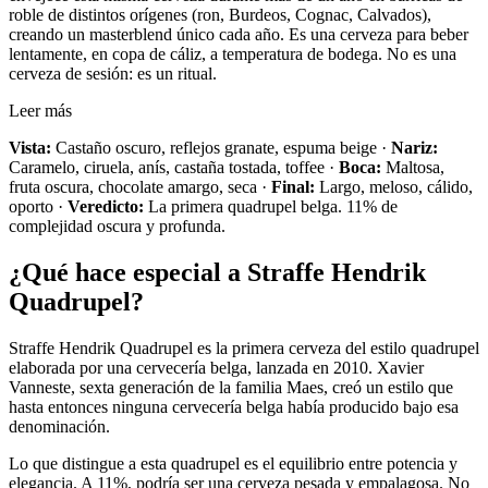
roble de distintos orígenes (ron, Burdeos, Cognac, Calvados),
creando un masterblend único cada año. Es una cerveza para beber
lentamente, en copa de cáliz, a temperatura de bodega. No es una
cerveza de sesión: es un ritual.
Leer más
Vista:
Castaño oscuro, reflejos granate, espuma beige ·
Nariz:
Caramelo, ciruela, anís, castaña tostada, toffee ·
Boca:
Maltosa,
fruta oscura, chocolate amargo, seca ·
Final:
Largo, meloso, cálido,
oporto ·
Veredicto:
La primera quadrupel belga. 11% de
complejidad oscura y profunda.
¿Qué hace especial a Straffe Hendrik
Quadrupel?
Straffe Hendrik Quadrupel es la primera cerveza del estilo quadrupel
elaborada por una cervecería belga, lanzada en 2010. Xavier
Vanneste, sexta generación de la familia Maes, creó un estilo que
hasta entonces ninguna cervecería belga había producido bajo esa
denominación.
Lo que distingue a esta quadrupel es el equilibrio entre potencia y
elegancia. A 11%, podría ser una cerveza pesada y empalagosa. No