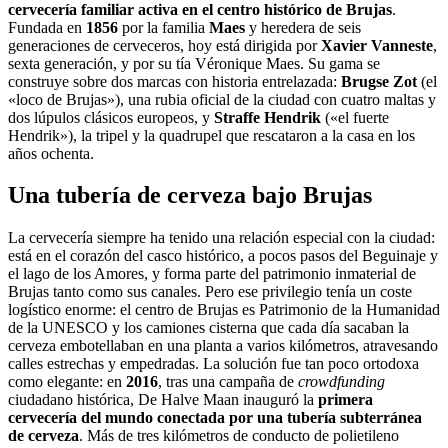
cervecería familiar activa en el centro histórico de Brujas
.
Fundada en
1856
por la familia
Maes
y heredera de seis
generaciones de cerveceros, hoy está dirigida por
Xavier Vanneste
,
sexta generación, y por su tía Véronique Maes. Su gama se
construye sobre dos marcas con historia entrelazada:
Brugse Zot
(el
«loco de Brujas»), una rubia oficial de la ciudad con cuatro maltas y
dos lúpulos clásicos europeos, y
Straffe Hendrik
(«el fuerte
Hendrik»), la tripel y la quadrupel que rescataron a la casa en los
años ochenta.
Una tubería de cerveza bajo Brujas
La cervecería siempre ha tenido una relación especial con la ciudad:
está en el corazón del casco histórico, a pocos pasos del Beguinaje y
el lago de los Amores, y forma parte del patrimonio inmaterial de
Brujas tanto como sus canales. Pero ese privilegio tenía un coste
logístico enorme: el centro de Brujas es Patrimonio de la Humanidad
de la UNESCO y los camiones cisterna que cada día sacaban la
cerveza embotellaban en una planta a varios kilómetros, atravesando
calles estrechas y empedradas. La solución fue tan poco ortodoxa
como elegante: en
2016
, tras una campaña de
crowdfunding
ciudadano histórica, De Halve Maan inauguró la
primera
cervecería del mundo conectada por una tubería subterránea
de cerveza
. Más de tres kilómetros de conducto de polietileno