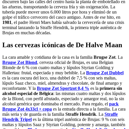
discurren bajo las calles del centro hasta la planta de embotellado en
las afueras, transportando la cerveza fría y sin oxigenación. La
tubería puede mover unos 6.000 litros por hora y eliminó de un
golpe el tráfico cervecero del casco antiguo. Antes de ese hito, en
1981
, el padre Henri Maes había salvado la cervecería de una crisis
terminal lanzando la Straffe Hendrik, la primera triple auténtica de
Brujas en muchas décadas.
Las cervezas icónicas de De Halve Maan
La cara amable y cotidiana de la casa es la familia
Brugse Zot
. La
Brugse Zot Blond
, cerveza oficial de Brujas, es una Belgian
Blonde de 6 % con cuatro maltas y lúpulos Styrian Golding y
Hallertau: frutal, especiada y muy bebible. La
Brugse Zot Dubbel
es la cara oscura del loco, una dubbel de 7,5 % con seis maltas,
lúpulo Saaz checo, miel, almendras y chocolate, de final amargo y
reconfortante. Y la
Brugse Zot Sportzot 0,4 %
es la
primera sin
alcohol especial de Bélgica
: las mismas cuatro maltas y dos lúpulos
de la Blond, con perfil afrutado, especiado y amargor real, no la sin
alcohol genérica que dominaba el mercado. Para regalo, el
pack
Brugse Zot 4x33cl + copa
es la entrada directa a la familia. La cara
más seria y de guarda es la familia
Straffe Hendrik
. La
Straffe
Hendrik Tripel
es la última tripel auténtica de Brujas: 9 % con seis
maltas y lúpulos Saaz y Styrian Golding, potente y amarga, también