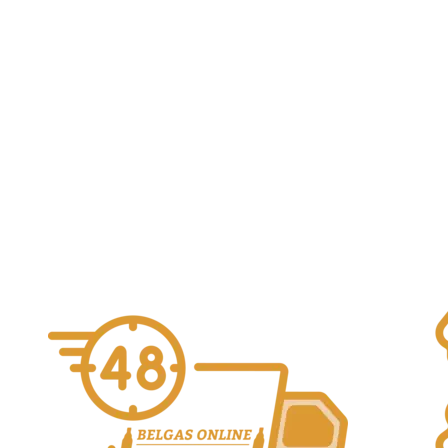
Apocalyptic Ouverture BA 33cl
7,90
€
White Pony
Alcohol Vol. 16.0%
Añadir al carrito