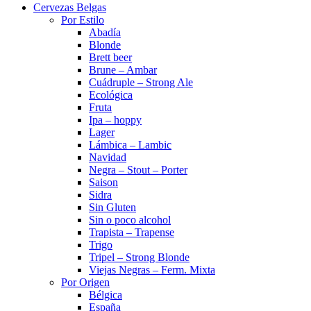
Cervezas Belgas
Por Estilo
Abadía
Blonde
Brett beer
Brune – Ambar
Cuádruple – Strong Ale
Ecológica
Fruta
Ipa – hoppy
Lager
Lámbica – Lambic
Navidad
Negra – Stout – Porter
Saison
Sidra
Sin Gluten
Sin o poco alcohol
Trapista – Trapense
Trigo
Tripel – Strong Blonde
Viejas Negras – Ferm. Mixta
Por Origen
Bélgica
España