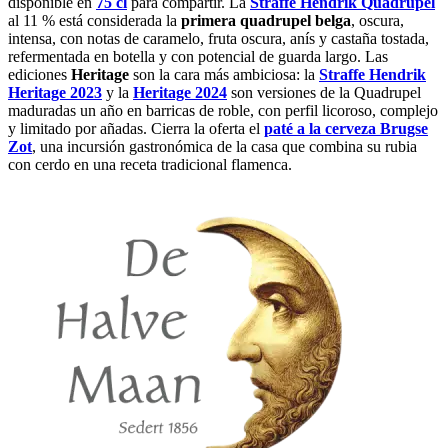
disponible en
75 cl
para compartir. La
Straffe Hendrik Quadrupel
al 11 % está considerada la
primera quadrupel belga
, oscura,
intensa, con notas de caramelo, fruta oscura, anís y castaña tostada,
refermentada en botella y con potencial de guarda largo. Las
ediciones
Heritage
son la cara más ambiciosa: la
Straffe Hendrik
Heritage 2023
y la
Heritage 2024
son versiones de la Quadrupel
maduradas un año en barricas de roble, con perfil licoroso, complejo
y limitado por añadas. Cierra la oferta el
paté a la cerveza Brugse
Zot
, una incursión gastronómica de la casa que combina su rubia
con cerdo en una receta tradicional flamenca.