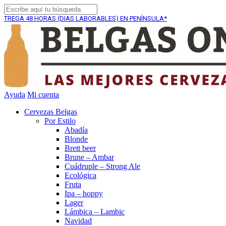
 HORAS (DIAS LABORABLES) EN PENÍNSULA*
ENVÍO GRA
Ayuda
Mi cuenta
Cervezas Belgas
Por Estilo
Abadía
Blonde
Brett beer
Brune – Ambar
Cuádruple – Strong Ale
Ecológica
Fruta
Ipa – hoppy
Lager
Lámbica – Lambic
Navidad