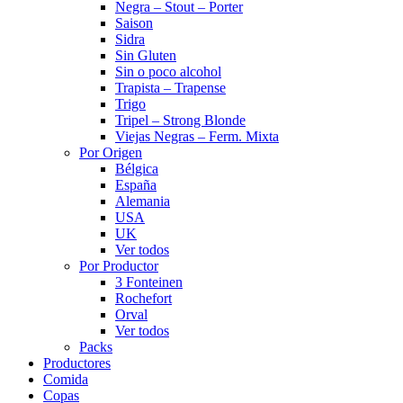
Negra – Stout – Porter
Saison
Sidra
Sin Gluten
Sin o poco alcohol
Trapista – Trapense
Trigo
Tripel – Strong Blonde
Viejas Negras – Ferm. Mixta
Por Origen
Bélgica
España
Alemania
USA
UK
Ver todos
Por Productor
3 Fonteinen
Rochefort
Orval
Ver todos
Packs
Productores
Comida
Copas