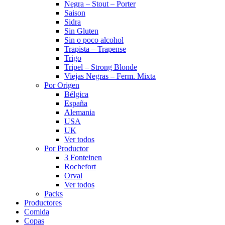
Negra – Stout – Porter
Saison
Sidra
Sin Gluten
Sin o poco alcohol
Trapista – Trapense
Trigo
Tripel – Strong Blonde
Viejas Negras – Ferm. Mixta
Por Origen
Bélgica
España
Alemania
USA
UK
Ver todos
Por Productor
3 Fonteinen
Rochefort
Orval
Ver todos
Packs
Productores
Comida
Copas