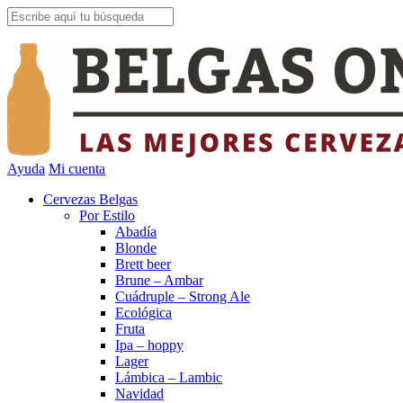
Ayuda
Mi cuenta
Cervezas Belgas
Por Estilo
Abadía
Blonde
Brett beer
Brune – Ambar
Cuádruple – Strong Ale
Ecológica
Fruta
Ipa – hoppy
Lager
Lámbica – Lambic
Navidad