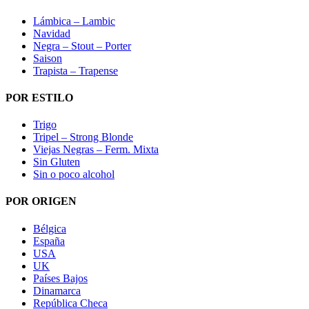
Lámbica – Lambic
Navidad
Negra – Stout – Porter
Saison
Trapista – Trapense
POR ESTILO
Trigo
Tripel – Strong Blonde
Viejas Negras – Ferm. Mixta
Sin Gluten
Sin o poco alcohol
POR ORIGEN
Bélgica
España
USA
UK
Países Bajos
Dinamarca
República Checa