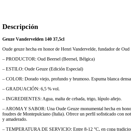
Descripción
Geuze Vandervelden 140 37,5cl
Oude geuze hecha en honor de Henri Vandervelde, fundador de Oud 
– PRODUCTOR: Oud Beersel (Beersel, Bélgica)
– ESTILO: Oude Geuze (Edición Especial)
– COLOR: Dorado viejo, profundo y brumoso. Espuma blanca densa y 
– GRADUACIÓN: 6,5 % vol.
– INGREDIENTES: Agua, malta de cebada, trigo, lúpulo añejo.
– AROMA Y SABOR: Una Oude Geuze monumental hecha en honor de He
foudres de Montepulciano (Italia). Ofrece un perfil sofisticado con not
y amaderado.
– TEMPERATURA DE SERVICIO: Entre 8-12 °C, en copa tradicional 